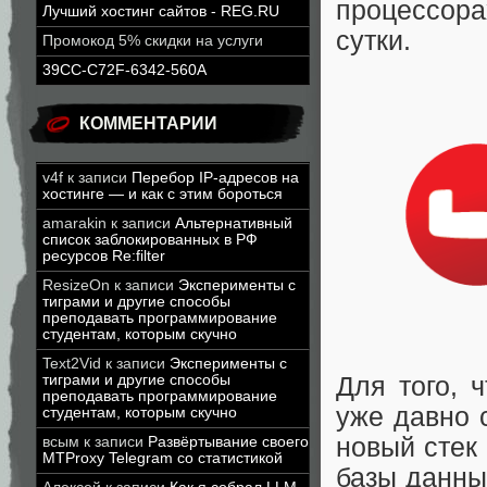
процессора
Лучший хостинг сайтов - REG.RU
сутки.
Промокод 5% скидки на услуги
39CC-C72F-6342-560A
КОММЕНТАРИИ
v4f
к записи
Перебор IP-адресов на
хостинге — и как с этим бороться
amarakin
к записи
Альтернативный
список заблокированных в РФ
ресурсов Re:filter
ResizeOn
к записи
Эксперименты с
тиграми и другие способы
преподавать программирование
студентам, которым скучно
Text2Vid
к записи
Эксперименты с
Для того, 
тиграми и другие способы
преподавать программирование
уже давно 
студентам, которым скучно
новый стек
всым
к записи
Развёртывание своего
MTProxy Telegram со статистикой
базы данны