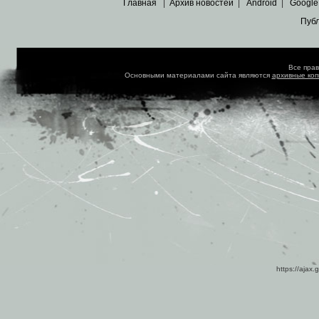
Главная
|
Архив новостей
|
Android
|
Google
Пуб
Все пра
Основными материалами сайта являются
архивные ко
https://ajax.