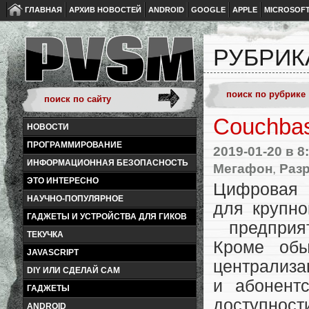
ГЛАВНАЯ
АРХИВ НОВОСТЕЙ
ANDROID
GOOGLE
APPLE
MICROSOF
РУБРИК
Couchbas
НОВОСТИ
ПРОГРАММИРОВАНИЕ
2019-01-20
в 8
ИНФОРМАЦИОННАЯ БЕЗОПАСНОСТЬ
Мегафон
,
Разр
ЭТО ИНТЕРЕСНО
Цифровая 
НАУЧНО-ПОПУЛЯРНОЕ
для крупно
ГАДЖЕТЫ И УСТРОЙСТВА ДЛЯ ГИКОВ
предприят
ТЕКУЧКА
Кроме обы
JAVASCRIPT
централиза
DIY ИЛИ СДЕЛАЙ САМ
и абонент
ГАДЖЕТЫ
доступнос
ANDROID