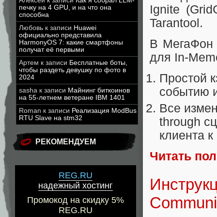
Алексей
к записи
Как я собрал LLM-
Ignite (Gr
печку на 4 GPU, и на что она
способна
Tarantool.
Любовь
к записи
Huawei
официально представила
В МегаФон 
HarmonyOS 7: какие смартфоны
получат её первыми
для In-Mem
Артем
к записи
Бесплатные боты,
чтобы раздеть девушку по фото в
Простой к
2024
событию 
sasha
к записи
Майнинг биткоинов
на 55-летнем ветеране IBM 1401
Все измен
Roman
к записи
Реализация ModBus
RTU Slave на stm32
through с
клиента 
РЕКОМЕНДУЕМ
Читать по
REG.RU
Инcтрукц
надежный хостинг
Communit
Промокод на скидку 5%
REG.RU