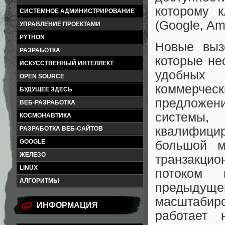
которому 
СИСТЕМНОЕ АДМИНИСТРИРОВАНИЕ
(Google, Ama
УПРАВЛЕНИЕ ПРОЕКТАМИ
PYTHON
Новые выз
РАЗРАБОТКА
которые не
ИСКУССТВЕННЫЙ ИНТЕЛЛЕКТ
удобных 
OPEN SOURCE
коммерче
БУДУЩЕЕ ЗДЕСЬ
предложени
ВЕБ-РАЗРАБОТКА
системы
КОСМОНАВТИКА
квалифицир
РАЗРАБОТКА ВЕБ-САЙТОВ
GOOGLE
большой м
ЖЕЛЕЗО
транзакцио
LINUX
потоком 
АЛГОРИТМЫ
предыдуще
масштабир
ИНФОРМАЦИЯ
работает