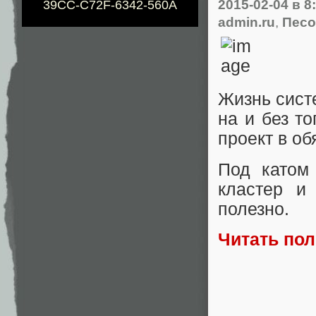
2015-02-04
в 8
39CC-C72F-6342-560A
admin.ru
,
Песо
Жизнь сист
на и без т
проект в о
Под катом 
кластер и
полезно.
Читать по