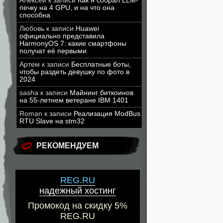
Алексей
к записи
Как я собрал LLM-
печку на 4 GPU, и на что она
способна
Любовь
к записи
Huawei
официально представила
HarmonyOS 7: какие смартфоны
получат её первыми
Артем
к записи
Бесплатные боты,
чтобы раздеть девушку по фото в
2024
sasha
к записи
Майнинг биткоинов
на 55-летнем ветеране IBM 1401
Roman
к записи
Реализация ModBus
RTU Slave на stm32
РЕКОМЕНДУЕМ
REG.RU
надежный хостинг
Промокод на скидку 5%
REG.RU