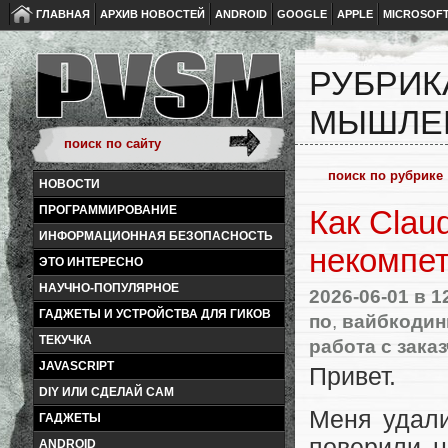
ГЛАВНАЯ
АРХИВ НОВОСТЕЙ
ANDROID
GOOGLE
APPLE
MICROSOF
РУБРИК
МЫШЛЕ
НОВОСТИ
ПРОГРАММИРОВАНИЕ
Как Clau
ИНФОРМАЦИОННАЯ БЕЗОПАСНОСТЬ
некомпе
ЭТО ИНТЕРЕСНО
НАУЧНО-ПОПУЛЯРНОЕ
2026-06-01
в 1
ГАДЖЕТЫ И УСТРОЙСТВА ДЛЯ ГИКОВ
по
,
вайбкодин
ТЕКУЧКА
работа с зака
JAVASCRIPT
Привет.
DIY ИЛИ СДЕЛАЙ САМ
Меня удали
ГАДЖЕТЫ
поверили н
ANDROID