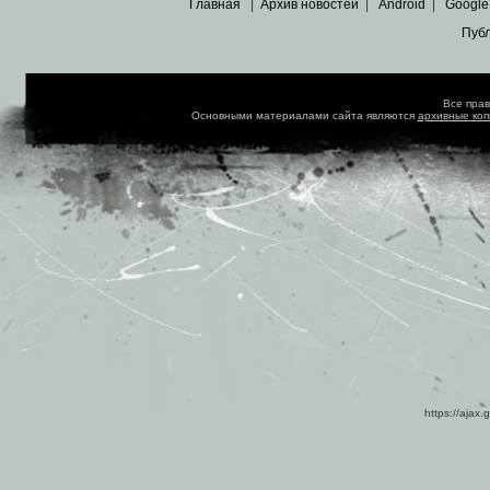
Главная
|
Архив новостей
|
Android
|
Google
Пуб
Все пра
Основными материалами сайта являются
архивные ко
https://ajax.