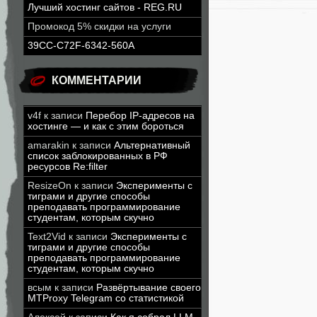
Лучший хостинг сайтов - REG.RU
Промокод 5% скидки на услуги
39CC-C72F-6342-560A
КОММЕНТАРИИ
v4f
к записи
Перебор IP-адресов на
хостинге — и как с этим бороться
amarakin
к записи
Альтернативный
список заблокированных в РФ
ресурсов Re:filter
ResizeOn
к записи
Эксперименты с
тиграми и другие способы
преподавать программирование
студентам, которым скучно
Text2Vid
к записи
Эксперименты с
тиграми и другие способы
преподавать программирование
студентам, которым скучно
всым
к записи
Развёртывание своего
MTProxy Telegram со статистикой