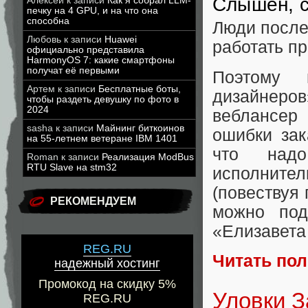
Слышен, 
Алексей
к записи
Как я собрал LLM-
печку на 4 GPU, и на что она
способна
Люди после
Любовь
к записи
Huawei
работать пр
официально представила
HarmonyOS 7: какие смартфоны
получат её первыми
Поэтому 
Артем
к записи
Бесплатные боты,
дизайнеро
чтобы раздеть девушку по фото в
2024
веблансер
sasha
к записи
Майнинг биткоинов
ошибки зак
на 55-летнем ветеране IBM 1401
что надо
Roman
к записи
Реализация ModBus
RTU Slave на stm32
исполнител
(повествуя
РЕКОМЕНДУЕМ
можно под
«Елизавета
REG.RU
Читать по
надежный хостинг
Промокод на скидку 5%
Уловки З
REG.RU