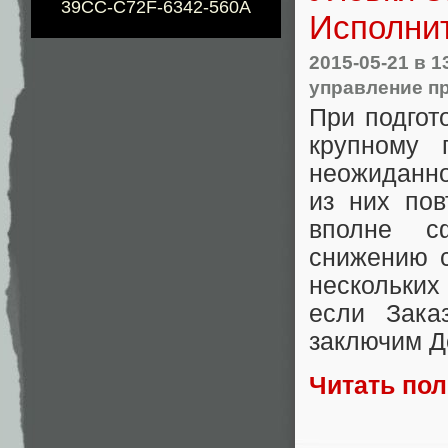
39CC-C72F-6342-560A
Исполнит
2015-05-21
в 1
управление п
При подгот
крупному 
неожиданно
из них пов
вполне с
снижению с
нескольких
если Заказ
заключим Д
Читать по