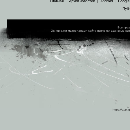
Главная
|
Архив новостей
|
Android
|
Google
Пуб
Все пра
Основными материалами сайта являются
архивные ко
https://ajax.