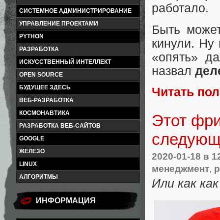
работало.
СИСТЕМНОЕ АДМИНИСТРИРОВАНИЕ
УПРАВЛЕНИЕ ПРОЕКТАМИ
Быть может
PYTHON
кинули. Ну
РАЗРАБОТКА
«опять» да
ИСКУССТВЕННЫЙ ИНТЕЛЛЕКТ
назвал
дел
OPEN SOURCE
БУДУЩЕЕ ЗДЕСЬ
Читать по
ВЕБ-РАЗРАБОТКА
КОСМОНАВТИКА
Этот фр
РАЗРАБОТКА ВЕБ-САЙТОВ
следующ
GOOGLE
ЖЕЛЕЗО
2020-01-18
в 1
LINUX
менеджмент
,
р
АЛГОРИТМЫ
Или как ка
ИНФОРМАЦИЯ