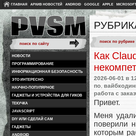
ГЛАВНАЯ
АРХИВ НОВОСТЕЙ
ANDROID
GOOGLE
APPLE
MICROSOF
РУБРИК
Как Clau
НОВОСТИ
ПРОГРАММИРОВАНИЕ
некомпе
ИНФОРМАЦИОННАЯ БЕЗОПАСНОСТЬ
2026-06-01
в 1
ЭТО ИНТЕРЕСНО
по
,
вайбкодин
НАУЧНО-ПОПУЛЯРНОЕ
работа с зака
ГАДЖЕТЫ И УСТРОЙСТВА ДЛЯ ГИКОВ
Привет.
ТЕКУЧКА
JAVASCRIPT
Меня удали
DIY ИЛИ СДЕЛАЙ САМ
поверили н
ГАДЖЕТЫ
которым ра
ANDROID