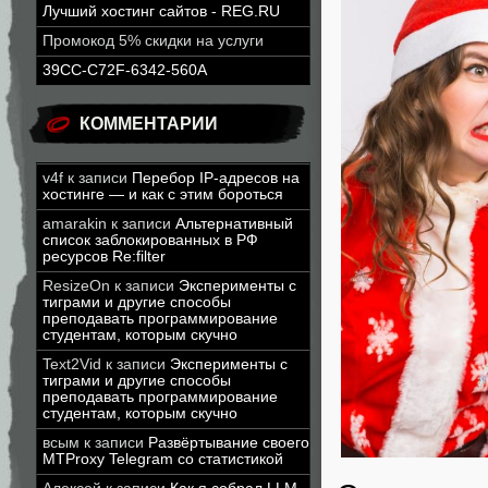
Лучший хостинг сайтов - REG.RU
Промокод 5% скидки на услуги
39CC-C72F-6342-560A
КОММЕНТАРИИ
v4f
к записи
Перебор IP-адресов на
хостинге — и как с этим бороться
amarakin
к записи
Альтернативный
список заблокированных в РФ
ресурсов Re:filter
ResizeOn
к записи
Эксперименты с
тиграми и другие способы
преподавать программирование
студентам, которым скучно
Text2Vid
к записи
Эксперименты с
тиграми и другие способы
преподавать программирование
студентам, которым скучно
всым
к записи
Развёртывание своего
MTProxy Telegram со статистикой