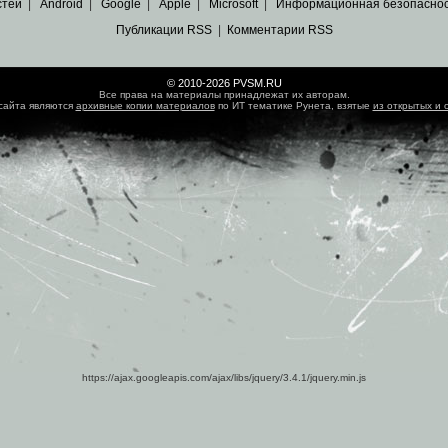
стей
|
Android
|
Google
|
Apple
|
Microsoft
|
Информационная безопасно
Публикации RSS
|
Комментарии RSS
© 2010-2026 PVSM.RU
Все права на материалы принадлежат их авторам.
сайта являются
архивные копии материалов
по ИТ тематике Рунета, взятые
из открытых и 
https://ajax.googleapis.com/ajax/libs/jquery/3.4.1/jquery.min.js