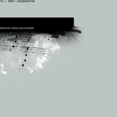
сть
|
Веб – разработка
общедоступных источников
.