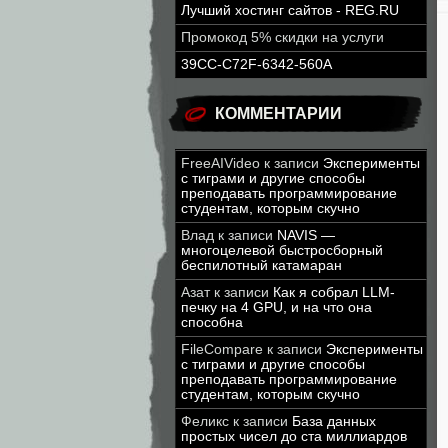
Лучший хостинг сайтов - REG.RU
Промокод 5% скидки на услуги
39CC-C72F-6342-560A
КОММЕНТАРИИ
FreeAIVideo
к записи
Эксперименты
с тиграми и другие способы
преподавать программирование
студентам, которым скучно
Влад
к записи
NAVIS —
многоцелевой быстросборный
беспилотный катамаран
Азат
к записи
Как я собрал LLM-
печку на 4 GPU, и на что она
способна
FileCompare
к записи
Эксперименты
с тиграми и другие способы
преподавать программирование
студентам, которым скучно
Феликс
к записи
База данных
простых чисел до ста миллиардов