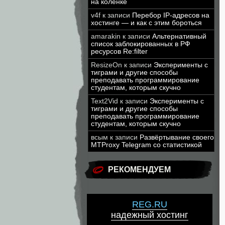
на коленке
v4f
к записи
Перебор IP-адресов на
хостинге — и как с этим бороться
amarakin
к записи
Альтернативный
список заблокированных в РФ
ресурсов Re:filter
ResizeOn
к записи
Эксперименты с
тиграми и другие способы
преподавать программирование
студентам, которым скучно
Text2Vid
к записи
Эксперименты с
тиграми и другие способы
преподавать программирование
студентам, которым скучно
всым
к записи
Развёртывание своего
MTProxy Telegram со статистикой
РЕКОМЕНДУЕМ
REG.RU
надежный хостинг