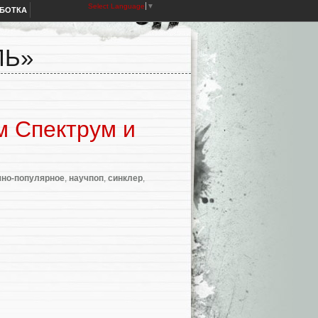
Select Language
▼
АБОТКА
ЛЬ»
м Спектрум и
но-популярное
,
научпоп
,
синклер
,