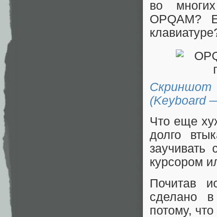
во многих
OPQAM? Ес
клавиатуре
Скриншот 
(Keyboard
Что еще ху
долго вты
заучивать 
курсором ил
Почитав и
сделано в
потому, что