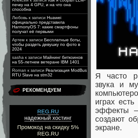
Алексей
к записи
Как я собрал LLM-
печку на 4 GPU, и на что она
способна
Любовь
к записи
Huawei
официально представила
HarmonyOS 7: какие смартфоны
получат её первыми
Артем
к записи
Бесплатные боты,
чтобы раздеть девушку по фото в
2024
sasha
к записи
Майнинг биткоинов
на 55-летнем ветеране IBM 1401
Roman
к записи
Реализация ModBus
Я часто р
RTU Slave на stm32
звука и м
РЕКОМЕНДУЕМ
компьютеро
играх есть
эффекты —
REG.RU
создают об
надежный хостинг
экране.
Промокод на скидку 5%
REG.RU