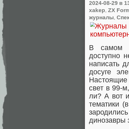
2024-08-29
в 1
xakep
,
ZX For
журналы
,
Спе
В самом 
доступно н
написать д
досуге эл
Настоящие 
свет в 99-м
ли? А вот 
тематики (
зародились
динозавры 