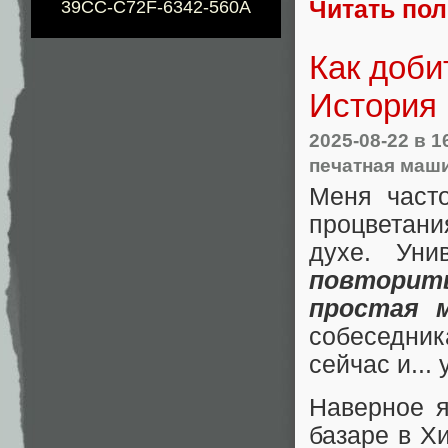
Читать по
39CC-C72F-6342-560A
Как доби
История
2025-08-22
в 1
печатная маш
Меня част
процветания
духе. Уни
повторит
простая 
собеседник
сейчас и...
Наверное я
базаре в Хи