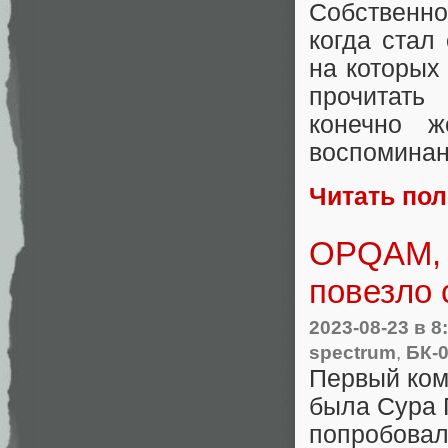
Собственно
когда стал
на которых
прочитать
конечно ж
воспоминан
Читать по
OPQAM, I
повезло
2023-08-23
в 8
spectrum
,
БК-
Первый ком
была Сура 
попробовал