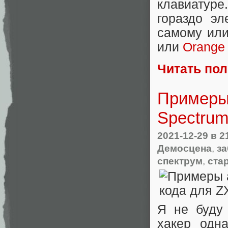
клавиатуре
гораздо эл
самому или
или
Orange 
Читать по
Примеры
Spectru
2021-12-29
в 2
Демосцена
,
з
спектрум
,
ста
Я не буду
хакер одн