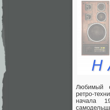
Любимый о
ретро-техн
начала 1
самодельщ