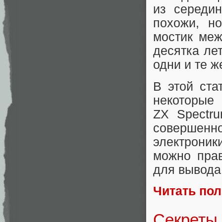
из середи
похожи, н
мостик меж
десятка лет
одни и те ж
В этой ста
некоторые
ZX Spectru
совершенно
электроник
можно пра
для вывода 
Читать по
Секреты 