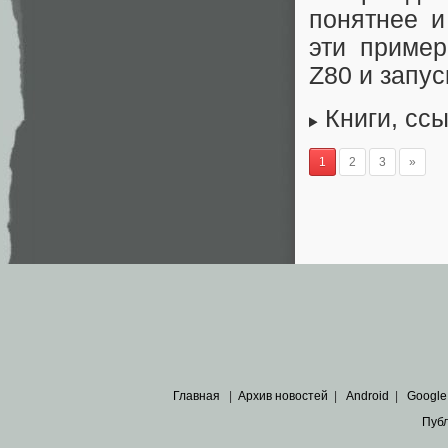
понятнее и
эти приме
Z80 и запу
Книги, сс
1
2
3
»
Главная
|
Архив новостей
|
Android
|
Google
Пуб