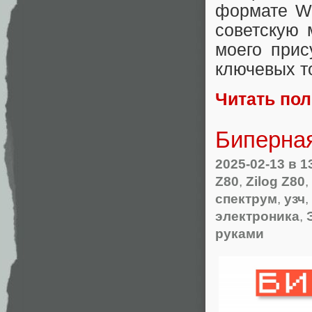
формате Wa
советскую 
моего прис
ключевых т
Читать по
Биперная
2025-02-13
в 1
Z80
,
Zilog Z80
,
спектрум
,
узч
,
электроника
,
руками