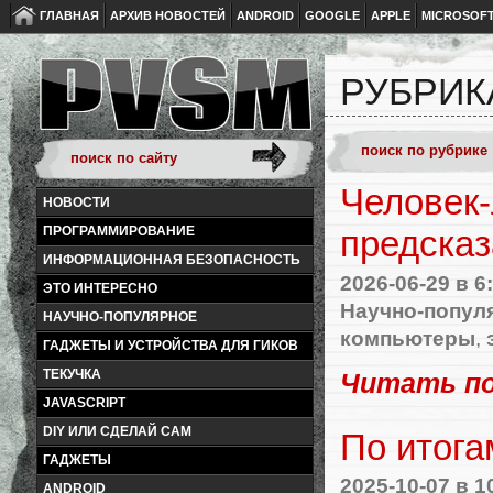
ГЛАВНАЯ
АРХИВ НОВОСТЕЙ
ANDROID
GOOGLE
APPLE
MICROSOF
РУБРИК
Человек-
НОВОСТИ
ПРОГРАММИРОВАНИЕ
предска
ИНФОРМАЦИОННАЯ БЕЗОПАСНОСТЬ
2026-06-29
в 6
ЭТО ИНТЕРЕСНО
Научно-попул
НАУЧНО-ПОПУЛЯРНОЕ
компьютеры
,
ГАДЖЕТЫ И УСТРОЙСТВА ДЛЯ ГИКОВ
ТЕКУЧКА
Читать п
JAVASCRIPT
DIY ИЛИ СДЕЛАЙ САМ
По итога
ГАДЖЕТЫ
2025-10-07
в 1
ANDROID