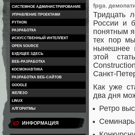
fpga
,
демопат
СИСТЕМНОЕ АДМИНИСТРИРОВАНИЕ
Тридцать л
УПРАВЛЕНИЕ ПРОЕКТАМИ
России и 
PYTHON
понятным я
РАЗРАБОТКА
ИСКУССТВЕННЫЙ ИНТЕЛЛЕКТ
тех пор мы
OPEN SOURCE
нынешнее 
БУДУЩЕЕ ЗДЕСЬ
этой ста
ВЕБ-РАЗРАБОТКА
Constructio
КОСМОНАВТИКА
Санкт-Пете
РАЗРАБОТКА ВЕБ-САЙТОВ
Как уже ст
GOOGLE
ЖЕЛЕЗО
два дня мо
LINUX
Ретро выс
АЛГОРИТМЫ
Семинары
ИНФОРМАЦИЯ
Конкурсн