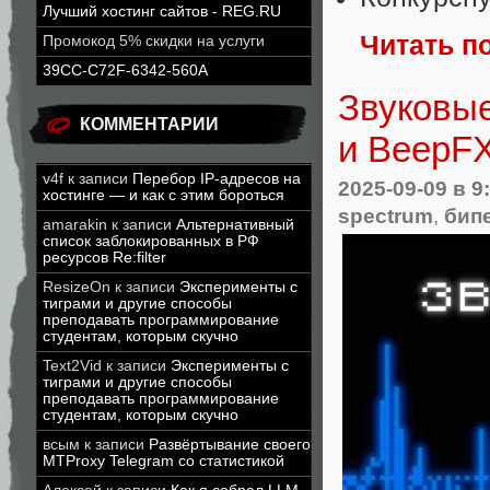
Лучший хостинг сайтов - REG.RU
Читать п
Промокод 5% скидки на услуги
39CC-C72F-6342-560A
Звуковые
КОММЕНТАРИИ
и BeepF
v4f
к записи
Перебор IP-адресов на
2025-09-09
в 9
хостинге — и как с этим бороться
spectrum
,
бип
amarakin
к записи
Альтернативный
список заблокированных в РФ
ресурсов Re:filter
ResizeOn
к записи
Эксперименты с
тиграми и другие способы
преподавать программирование
студентам, которым скучно
Text2Vid
к записи
Эксперименты с
тиграми и другие способы
преподавать программирование
студентам, которым скучно
всым
к записи
Развёртывание своего
MTProxy Telegram со статистикой