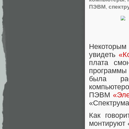
ПЭВМ
,
спектр
Некоторым 
увидеть
«К
плата смо
программы
была рас
компьютер
ПЭВМ
«Эле
«Спектрума
Как говори
монтируют 