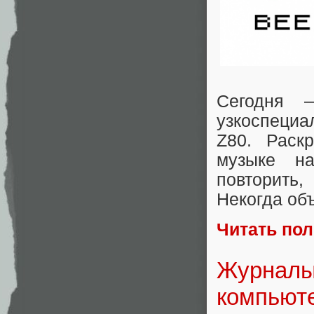
Сегодня 
узкоспециа
Z80. Раск
музыке на
повторить,
Некогда объ
Читать по
Журналы 
компьюте