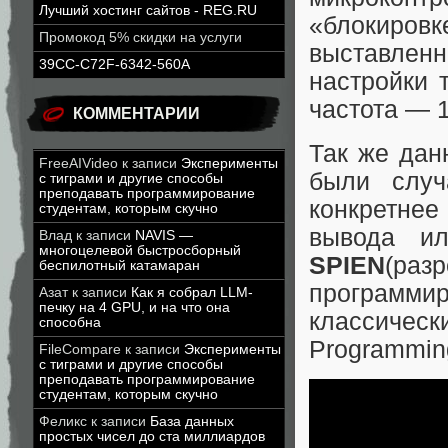
Лучший хостинг сайтов - REG.RU
«блокиро
Промокод 5% скидки на услуги
выставлен
39CC-C72F-6342-560A
настройки 
частота — 1
КОММЕНТАРИИ
Так же дан
FreeAIVideo
к записи
Эксперименты
были слу
с тиграми и другие способы
преподавать программирование
конкретнее
студентам, которым скучно
вывода и
Влад
к записи
NAVIS —
многоцелевой быстросборный
SPIEN
(ра
беспилотный катамаран
программ
Азат
к записи
Как я собрал LLM-
печку на 4 GPU, и на что она
классичес
способна
Programmin
FileCompare
к записи
Эксперименты
с тиграми и другие способы
преподавать программирование
студентам, которым скучно
Феликс
к записи
База данных
простых чисел до ста миллиардов