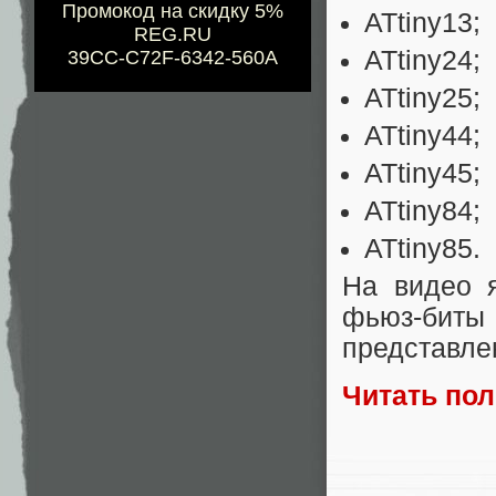
Промокод на скидку 5%
ATtiny13;
REG.RU
ATtiny24;
39CC-C72F-6342-560A
ATtiny25;
ATtiny44;
ATtiny45;
ATtiny84;
ATtiny85.
На видео я
фьюз-биты
представле
Читать по