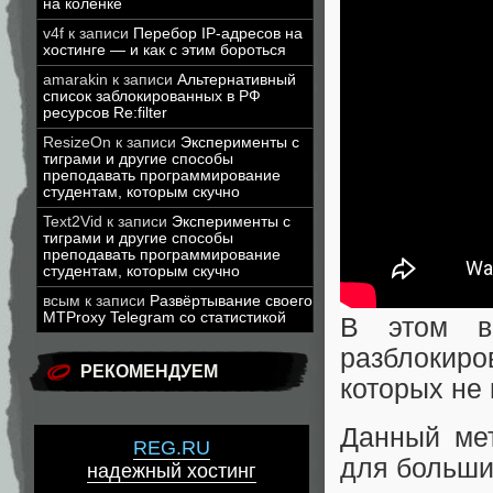
на коленке
v4f
к записи
Перебор IP-адресов на
хостинге — и как с этим бороться
amarakin
к записи
Альтернативный
список заблокированных в РФ
ресурсов Re:filter
ResizeOn
к записи
Эксперименты с
тиграми и другие способы
преподавать программирование
студентам, которым скучно
Text2Vid
к записи
Эксперименты с
тиграми и другие способы
преподавать программирование
студентам, которым скучно
всым
к записи
Развёртывание своего
MTProxy Telegram со статистикой
В этом в
разблокир
РЕКОМЕНДУЕМ
которых не
Данный мет
REG.RU
для больши
надежный хостинг