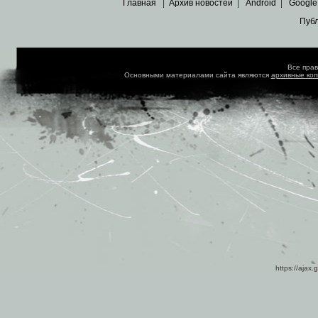
Главная
|
Архив новостей
|
Android
|
Google
Пуб
Все пра
Основными материалами сайта являются
архивные ко
https://ajax.