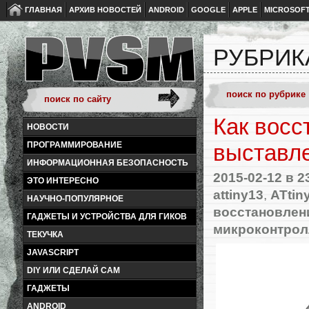
ГЛАВНАЯ
АРХИВ НОВОСТЕЙ
ANDROID
GOOGLE
APPLE
MICROSOF
РУБРИК
Как восс
НОВОСТИ
ПРОГРАММИРОВАНИЕ
выставле
ИНФОРМАЦИОННАЯ БЕЗОПАСНОСТЬ
2015-02-12
в 2
ЭТО ИНТЕРЕСНО
attiny13
,
ATtin
НАУЧНО-ПОПУЛЯРНОЕ
восстановлен
ГАДЖЕТЫ И УСТРОЙСТВА ДЛЯ ГИКОВ
микроконтро
ТЕКУЧКА
JAVASCRIPT
DIY ИЛИ СДЕЛАЙ САМ
ГАДЖЕТЫ
ANDROID