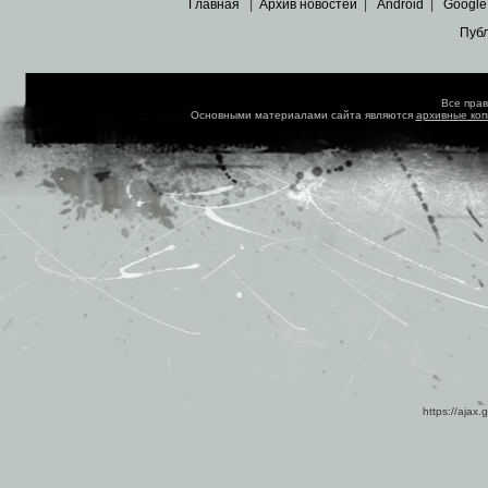
Главная
|
Архив новостей
|
Android
|
Google
Пуб
Все пра
Основными материалами сайта являются
архивные ко
https://ajax.