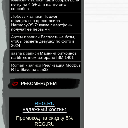
Алексей
к записи
Как я собрал LLM-
печку на 4 GPU, и на что она
способна
Любовь
к записи
Huawei
официально представила
HarmonyOS 7: какие смартфоны
получат её первыми
Артем
к записи
Бесплатные боты,
чтобы раздеть девушку по фото в
2024
sasha
к записи
Майнинг биткоинов
на 55-летнем ветеране IBM 1401
Roman
к записи
Реализация ModBus
RTU Slave на stm32
РЕКОМЕНДУЕМ
REG.RU
надежный хостинг
Промокод на скидку 5%
REG.RU