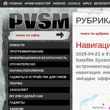
ГЛАВНАЯ
АРХИВ НОВОСТЕЙ
ANDROID
GOOGLE
APPLE
MICROSOF
РУБРИК
Навигаци
НОВОСТИ
ПРОГРАММИРОВАНИЕ
2025-04-21
в 9
ИНФОРМАЦИОННАЯ БЕЗОПАСНОСТЬ
Satellite Syste
ЭТО ИНТЕРЕСНО
астронавигац
НАУЧНО-ПОПУЛЯРНОЕ
навигация
,
ин
ГАДЖЕТЫ И УСТРОЙСТВА ДЛЯ ГИКОВ
звёздам
,
эффе
ТЕКУЧКА
JAVASCRIPT
DIY ИЛИ СДЕЛАЙ САМ
ГАДЖЕТЫ
ANDROID