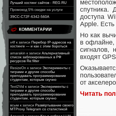
местополож
Лучший хостинг сайтов - REG.RU
спутника. 
Промокод 5% скидки на услуги
доступа Wi
39CC-C72F-6342-560A
Apple. Есть
КОММЕНТАРИИ
Но как выч
в офлайне,
v4f
к записи
Перебор IP-адресов на
хостинге — и как с этим бороться
сигналов, н
amarakin
к записи
Альтернативный
входят GPS 
список заблокированных в РФ
ресурсов Re:filter
Оказывае
ResizeOn
к записи
Эксперименты с
тиграми и другие способы
пользовате
преподавать программирование
студентам, которым скучно
от акселер
Text2Vid
к записи
Эксперименты с
тиграми и другие способы
Читать по
преподавать программирование
студентам, которым скучно
всым
к записи
Развёртывание своего
MTProxy Telegram со статистикой