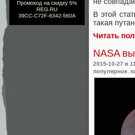
не совпадае
Промокод на скидку 5%
REG.RU
В этой ста
39CC-C72F-6342-560A
такая путан
Читать по
NASA вы
2015-10-27
в 1
популярное
,
п