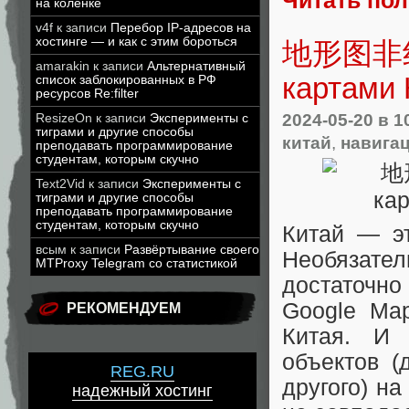
Читать по
на коленке
v4f
к записи
Перебор IP-адресов на
хостинге — и как с этим бороться
地形图非线性
amarakin
к записи
Альтернативный
картами 
список заблокированных в РФ
ресурсов Re:filter
2024-05-20
в 1
ResizeOn
к записи
Эксперименты с
тиграми и другие способы
китай
,
навига
преподавать программирование
студентам, которым скучно
Text2Vid
к записи
Эксперименты с
тиграми и другие способы
преподавать программирование
студентам, которым скучно
Китай — эт
всым
к записи
Развёртывание своего
Необязатель
MTProxy Telegram со статистикой
достаточно
Google Map
РЕКОМЕНДУЕМ
Китая. И 
объектов (
REG.RU
другого) на
надежный хостинг