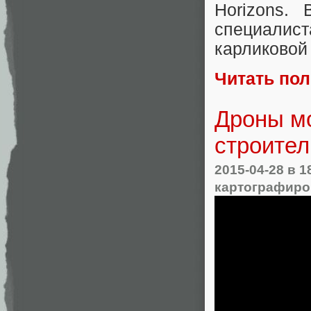
Horizons. 
специалис
карликовой
Читать по
Дроны мо
строите
2015-04-28
в 1
картографиро