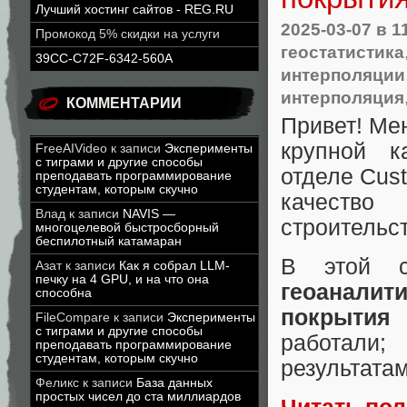
Лучший хостинг сайтов - REG.RU
2025-03-07
в 1
Промокод 5% скидки на услуги
геостатистика
39CC-C72F-6342-560A
интерполяции
интерполяция
КОММЕНТАРИИ
Привет! Мен
крупной к
FreeAIVideo
к записи
Эксперименты
с тиграми и другие способы
отделе Cus
преподавать программирование
студентам, которым скучно
качество
Влад
к записи
NAVIS —
строительс
многоцелевой быстросборный
беспилотный катамаран
В этой с
Азат
к записи
Как я собрал LLM-
печку на 4 GPU, и на что она
геоаналит
способна
покрытия
FileCompare
к записи
Эксперименты
с тиграми и другие способы
работали;
преподавать программирование
студентам, которым скучно
результата
Феликс
к записи
База данных
простых чисел до ста миллиардов