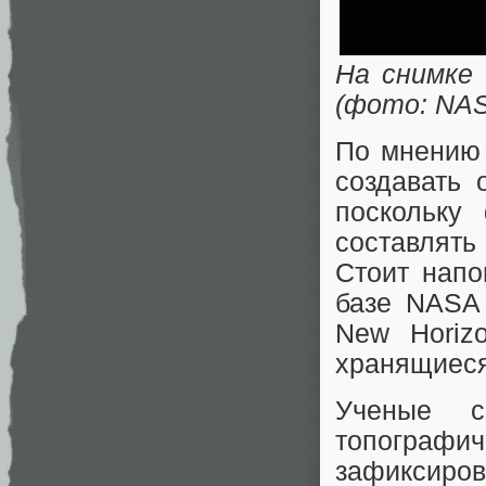
На снимке
(фото: NA
По мнению 
создавать 
поскольку
составлять
Стоит напо
базе NASA 
New Horiz
хранящиеся
Ученые с
топографи
зафиксиро