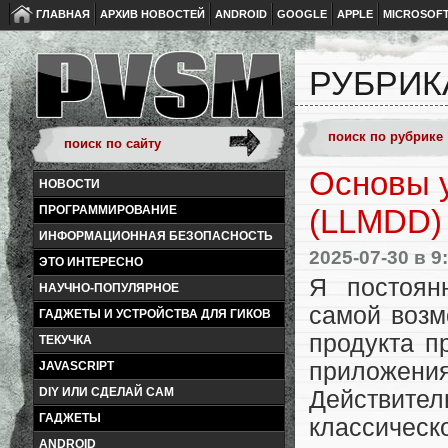
ГЛАВНАЯ
АРХИВ НОВОСТЕЙ
ANDROID
GOOGLE
APPLE
MICROSOF
РУБРИК
Основы у
НОВОСТИ
ПРОГРАММИРОВАНИЕ
(LLMDD)
ИНФОРМАЦИОННАЯ БЕЗОПАСНОСТЬ
2025-07-30
в 9
ЭТО ИНТЕРЕСНО
Я постоян
НАУЧНО-ПОПУЛЯРНОЕ
самой возм
ГАДЖЕТЫ И УСТРОЙСТВА ДЛЯ ГИКОВ
продукта п
ТЕКУЧКА
приложения
JAVASCRIPT
DIY ИЛИ СДЕЛАЙ САМ
Действит
ГАДЖЕТЫ
классичес
ANDROID