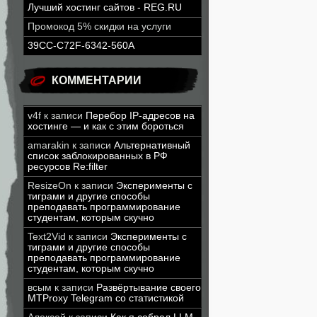
Лучший хостинг сайтов - REG.RU
Промокод 5% скидки на услуги
39CC-C72F-6342-560A
КОММЕНТАРИИ
v4f
к записи
Перебор IP-адресов на
хостинге — и как с этим бороться
amarakin
к записи
Альтернативный
список заблокированных в РФ
ресурсов Re:filter
ResizeOn
к записи
Эксперименты с
тиграми и другие способы
преподавать программирование
студентам, которым скучно
Text2Vid
к записи
Эксперименты с
тиграми и другие способы
преподавать программирование
студентам, которым скучно
всым
к записи
Развёртывание своего
MTProxy Telegram со статистикой