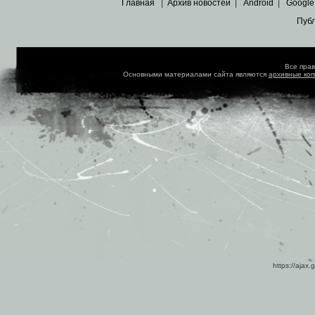
Главная
|
Архив новостей
|
Android
|
Google
Пуб
Все пра
Основными материалами сайта являются
архивные ко
https://ajax.