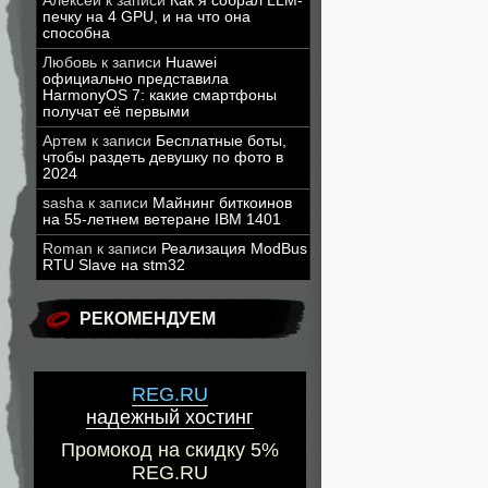
Алексей
к записи
Как я собрал LLM-
печку на 4 GPU, и на что она
способна
Любовь
к записи
Huawei
официально представила
HarmonyOS 7: какие смартфоны
получат её первыми
Артем
к записи
Бесплатные боты,
чтобы раздеть девушку по фото в
2024
sasha
к записи
Майнинг биткоинов
на 55-летнем ветеране IBM 1401
Roman
к записи
Реализация ModBus
RTU Slave на stm32
РЕКОМЕНДУЕМ
REG.RU
надежный хостинг
Промокод на скидку 5%
REG.RU