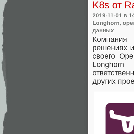
K8s от R
2019-11-01
в 1
Longhorn
,
ope
данных
Компания
решениях и
своего Op
Longhorn
ответствен
других прое