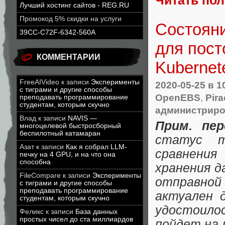
Читать по
Лучший хостинг сайтов - REG.RU
Промокод 5% скидки на услуги
Состояни
39CC-C72F-6342-560A
для пост
КОММЕНТАРИИ
Kubernet
FreeAIVideo
к записи
Эксперименты
2020-05-25
в 1
с тиграми и другие способы
OpenEBS
,
Pir
преподавать программирование
студентам, которым скучно
администрир
Влад
к записи
NAVIS —
Прим. пер
многоцелевой быстросборный
беспилотный катамаран
статус т
Азат
к записи
Как я собрал LLM-
сравнения
печку на 4 GPU, и на что она
способна
хранения д
FileCompare
к записи
Эксперименты
отправно
с тиграми и другие способы
преподавать программирование
актуален 
студентам, которым скучно
удостоило
Феликс
к записи
База данных
простых чисел до ста миллиардов
пойдет на 