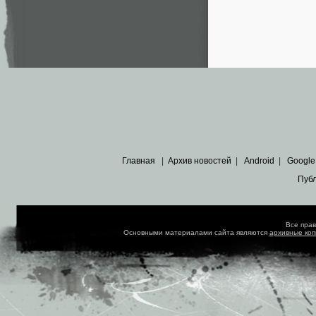
Главная
|
Архив новостей
|
Android
|
Google
Пуб
Все пра
Основными материалами сайта являются
архивные ко