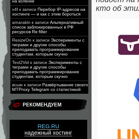
на коленке
кто об эти
v4f
к записи
Перебор IP-адресов на
хостинге — и как с этим бороться
amarakin
к записи
Альтернативный
список заблокированных в РФ
ресурсов Re:filter
ResizeOn
к записи
Эксперименты с
тиграми и другие способы
преподавать программирование
студентам, которым скучно
Text2Vid
к записи
Эксперименты с
тиграми и другие способы
преподавать программирование
студентам, которым скучно
всым
к записи
Развёртывание своего
MTProxy Telegram со статистикой
РЕКОМЕНДУЕМ
REG.RU
надежный хостинг