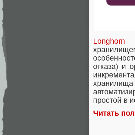
Longhorn
н
хранилищем
особенност
отказа) и 
инкремент
хранили
автоматизи
простой в 
Читать по