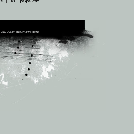
сть
|
Веб – разработка
общедоступных источников
.