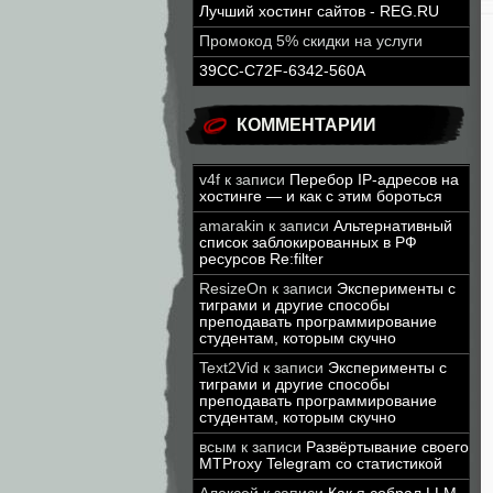
Лучший хостинг сайтов - REG.RU
Промокод 5% скидки на услуги
39CC-C72F-6342-560A
КОММЕНТАРИИ
v4f
к записи
Перебор IP-адресов на
хостинге — и как с этим бороться
amarakin
к записи
Альтернативный
список заблокированных в РФ
ресурсов Re:filter
ResizeOn
к записи
Эксперименты с
тиграми и другие способы
преподавать программирование
студентам, которым скучно
Text2Vid
к записи
Эксперименты с
тиграми и другие способы
преподавать программирование
студентам, которым скучно
всым
к записи
Развёртывание своего
MTProxy Telegram со статистикой