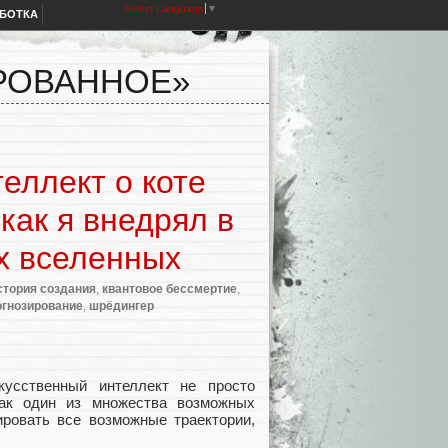
Select Language
▼
АБОТКА
РОВАННОЕ»
еллект о коте
как я внедрял в
х вселенных
стория создания
,
квантовое бессмертие
,
огнозирование
,
шрёдингер
кусственный интеллект не просто
как один из множества возможных
ировать все возможные траектории,