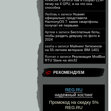
Алексей
к записи
Как я собрал LLM-
печку на 4 GPU, и на что она
способна
Любовь
к записи
Huawei
официально представила
HarmonyOS 7: какие смартфоны
получат её первыми
Артем
к записи
Бесплатные боты,
чтобы раздеть девушку по фото в
2024
sasha
к записи
Майнинг биткоинов
на 55-летнем ветеране IBM 1401
Roman
к записи
Реализация ModBus
RTU Slave на stm32
РЕКОМЕНДУЕМ
REG.RU
надежный хостинг
Промокод на скидку 5%
REG.RU