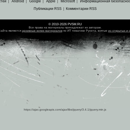
стей
|
Android
|
Google
|
Apple
|
Microsoft
|
Информационная безопасно
Публикации RSS
|
Комментарии RSS
© 2010-2026 PVSM.RU
Все права на материалы принадлежат их авторам.
сайта являются
архивные копии материалов
по ИТ тематике Рунета, взятые
из открытых и 
https://ajax.googleapis.com/ajax/libs/jquery/3.4.1/jquery.min.js