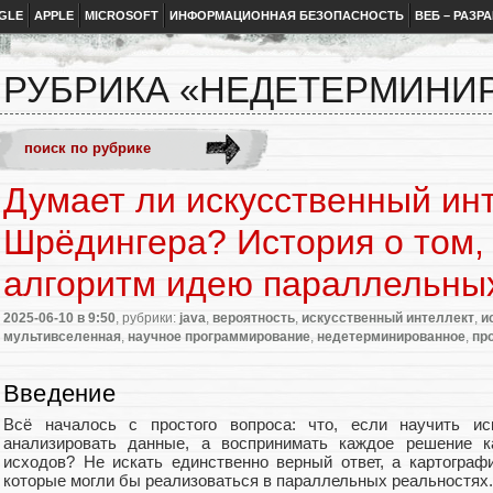
GLE
APPLE
MICROSOFT
ИНФОРМАЦИОННАЯ БЕЗОПАСНОСТЬ
ВЕБ – РАЗР
РУБРИКА «НЕДЕТЕРМИНИ
Думает ли искусственный инт
Шрёдингера? История о том, 
алгоритм идею параллельны
2025-06-10
в 9:50
, рубрики:
java
,
вероятность
,
искусственный интеллект
,
и
мультивселенная
,
научное программирование
,
недетерминированное
,
пр
Введение
Всё началось с простого вопроса: что, если научить ис
анализировать данные, а воспринимать каждое решение 
исходов? Не искать единственно верный ответ, а картограф
которые могли бы реализоваться в параллельных реальностях.