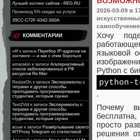
Лучший хостинг сайтов - REG.RU
2026-03-09
в 1
Промокод 5% скидки на услуги
искусственны
39CC-C72F-6342-560A
самообучение
Хочу поде
КОММЕНТАРИИ
работающе
v4f
к записи
Перебор IP-адресов на
языковой 
хостинге — и как с этим бороться
изображе
amarakin
к записи
Альтернативный
Python с б
список заблокированных в РФ
ресурсов Re:filter
python-t
ResizeOn
к записи
Эксперименты с
тиграми и другие способы
преподавать программирование
.
студентам, которым скучно
Text2Vid
к записи
Эксперименты с
Почему в
тиграми и другие способы
преподавать программирование
бесплатна,
студентам, которым скучно
просто раз
всым
к записи
Развёртывание своего
MTProxy Telegram со статистикой
решения от