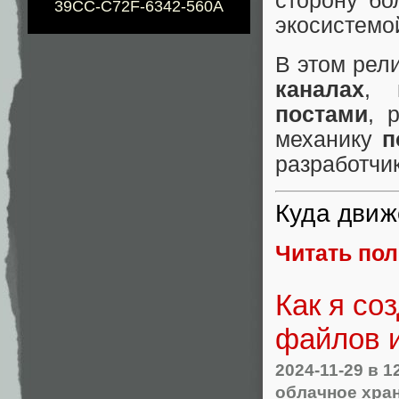
сторону бо
39CC-C72F-6342-560A
экосистемо
В этом рел
каналах
, 
постами
, 
механику
п
разработчи
Куда движе
Читать по
Как я со
файлов и
2024-11-29
в 1
облачное хра