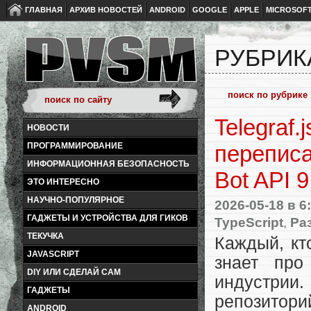
ГЛАВНАЯ
АРХИВ НОВОСТЕЙ
ANDROID
GOOGLE
APPLE
MICROSOF
РУБРИК
Telegraf
НОВОСТИ
ПРОГРАММИРОВАНИЕ
переписа
ИНФОРМАЦИОННАЯ БЕЗОПАСНОСТЬ
Bot API 9
ЭТО ИНТЕРЕСНО
НАУЧНО-ПОПУЛЯРНОЕ
2026-05-18
в 6
ГАДЖЕТЫ И УСТРОЙСТВА ДЛЯ ГИКОВ
TypeScript
,
Ра
ТЕКУЧКА
Каждый, кто
JAVASCRIPT
знает про
DIY ИЛИ СДЕЛАЙ САМ
индустрии
ГАДЖЕТЫ
репозитори
ANDROID