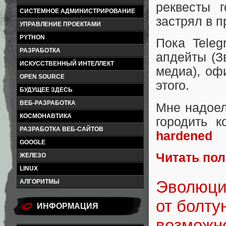
реквесты 
СИСТЕМНОЕ АДМИНИСТРИРОВАНИЕ
застрял в 
УПРАВЛЕНИЕ ПРОЕКТАМИ
PYTHON
Пока Tele
РАЗРАБОТКА
апдейты (З
ИСКУССТВЕННЫЙ ИНТЕЛЛЕКТ
медиа), оф
OPEN SOURCE
этого.
БУДУЩЕЕ ЗДЕСЬ
ВЕБ-РАЗРАБОТКА
Мне надоел
КОСМОНАВТИКА
городить 
РАЗРАБОТКА ВЕБ-САЙТОВ
hardened
GOOGLE
Читать по
ЖЕЛЕЗО
LINUX
Эволюция
АЛГОРИТМЫ
от болту
ИНФОРМАЦИЯ
возможн