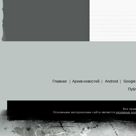
Главная
|
Архив новостей
|
Android
|
Google
Пуб
Все пра
Основными материалами сайта являются
архивные ко