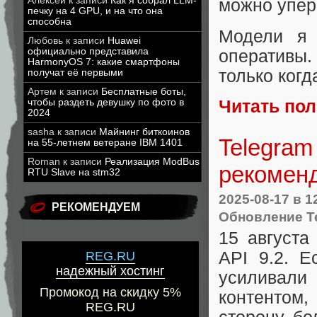
Алексей
к записи
Как я собрал LLM-
можно упере
печку на 4 GPU, и на что она
способна
Модели я 
Любовь
к записи
Huawei
официально представила
оперативы.
HarmonyOS 7: какие смартфоны
только когд
получат её первыми
Артем
к записи
Бесплатные боты,
Читать по
чтобы раздеть девушку по фото в
2024
sasha
к записи
Майнинг биткоинов
Telegram
на 55-летнем ветеране IBM 1401
Roman
к записи
Реализация ModBus
рекомен
RTU Slave на stm32
2025-08-17
в 1
РЕКОМЕНДУЕМ
Обновление T
15 августа
API 9.2. Е
REG.RU
надежный хостинг
усиливали
Промокод на скидку 5%
контентом,
REG.RU