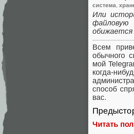
система
,
хран
Или истор
файловую 
обижается 
Всем прив
обычного с
мой Telegr
когда-ниб
администр
способ спр
вас.
Предысто
Читать по