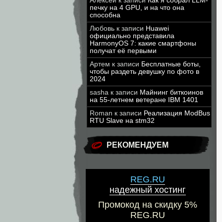
Алексей
к записи
Как я собрал LLM-
печку на 4 GPU, и на что она
способна
Любовь
к записи
Huawei
официально представила
HarmonyOS 7: какие смартфоны
получат её первыми
Артем
к записи
Бесплатные боты,
чтобы раздеть девушку по фото в
2024
sasha
к записи
Майнинг биткоинов
на 55-летнем ветеране IBM 1401
Roman
к записи
Реализация ModBus
RTU Slave на stm32
РЕКОМЕНДУЕМ
REG.RU
надежный хостинг
Промокод на скидку 5%
REG.RU