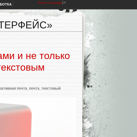
Select Language
▼
АБОТКА
НТЕРФЕЙС»
ами и не только
текстовым
ративная почта
,
почта
,
текстовый