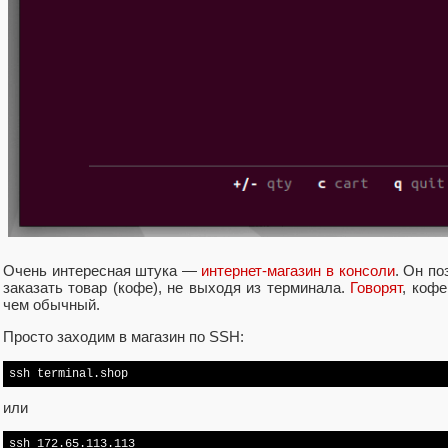
Очень интересная штука —
интернет-магазин в консоли
. Он по
заказать товар (кофе), не выходя из терминала.
Говорят
, кофе
чем обычный.
Просто заходим в магазин по SSH:
ssh terminal.shop
или
ssh 172.65.113.113