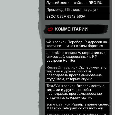
Лучший хостинг сайтов - REG.RU
Промокод 5% скидки на услуги
39CC-C72F-6342-560A
КОММЕНТАРИИ
v4f
к записи
Перебор IP-адресов на
хостинге — и как с этим бороться
amarakin
к записи
Альтернативный
список заблокированных в РФ
ресурсов Re:filter
ResizeOn
к записи
Эксперименты с
тиграми и другие способы
преподавать программирование
студентам, которым скучно
Text2Vid
к записи
Эксперименты с
тиграми и другие способы
преподавать программирование
студентам, которым скучно
всым
к записи
Развёртывание своего
MTProxy Telegram со статистикой