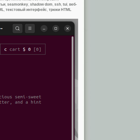
тьи
,
seamonkey
,
shadow dom
,
ssh
,
tui
,
веб-
ML
,
текстовый интерфейс
,
трюки HTML