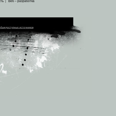
сть
|
Веб – разработка
общедоступных источников
.