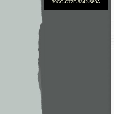
39CC-C72F-6342-560A