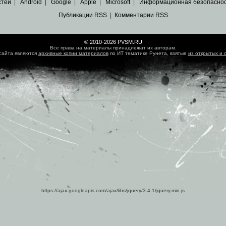
стей
|
Android
|
Google
|
Apple
|
Microsoft
|
Информационная безопасно
Публикации RSS
|
Комментарии RSS
© 2010-2026 PVSM.RU
Все права на материалы принадлежат их авторам.
сайта являются
архивные копии материалов
по ИТ тематике Рунета, взятые
из открытых и 
https://ajax.googleapis.com/ajax/libs/jquery/3.4.1/jquery.min.js