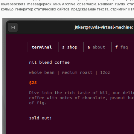
libwebsockets
,
messagepack
,
MPA Archive
,
observable
,
Redbean
,
ruvds_ста
кольцо
,
генератор статических сайтов
,
предсказание текста
,
стриминг HT