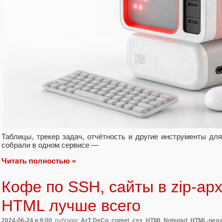
Таблицы, трекер задач, отчётность и другие инструменты дл
собрали в одном сервисе —
Читать полностью »
Кофе по SSH, сайты в zip-ар
HTML лучше всего
2024-06-24
в 9:00
, рубрики:
ArT DeCo
,
comet
,
css
,
HTML Notepad
,
HTML-реда