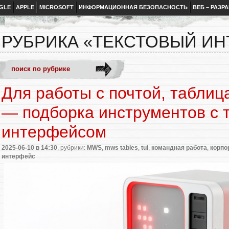
GLE
APPLE
MICROSOFT
ИНФОРМАЦИОННАЯ БЕЗОПАСНОСТЬ
ВЕБ – РАЗР
РУБРИКА «ТЕКСТОВЫЙ И
Для работы с почтой, таблиц
— подборка инструментов с 
интерфейсом
2025-06-10
в 14:30
, рубрики:
MWS
,
mws tables
,
tui
,
командная работа
,
корпо
интерфейс