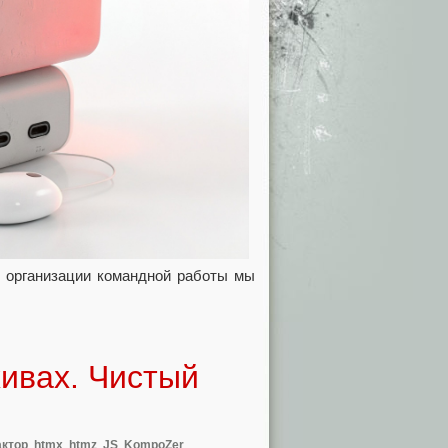
я организации командной работы мы
хивах. Чистый
ктор
,
htmx
,
htmz
,
JS
,
KompoZer
,