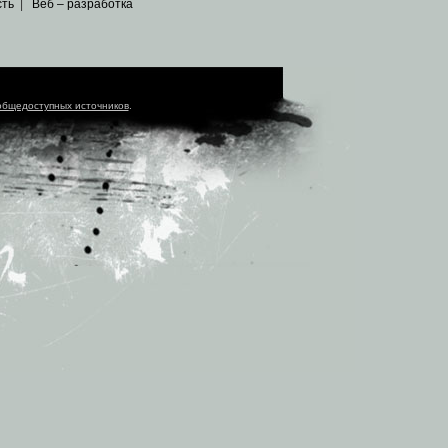
сть
|
Веб – разработка
общедоступных источников
.