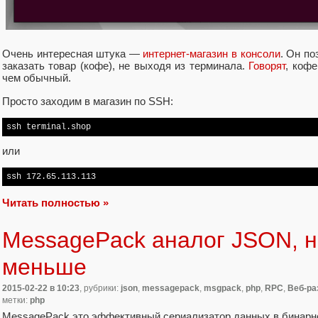
Очень интересная штука —
интернет-магазин в консоли
. Он по
заказать товар (кофе), не выходя из терминала.
Говорят
, кофе
чем обычный.
Просто заходим в магазин по SSH:
ssh terminal.shop
или
ssh 172.65.113.113
Читать полностью »
MessagePack аналог JSON, н
меньше
2015-02-22
в 10:23
, рубрики:
json
,
messagepack
,
msgpack
,
php
,
RPC
,
Веб-ра
метки:
php
MessagePack это эффективный сериализатор данных в бинарн