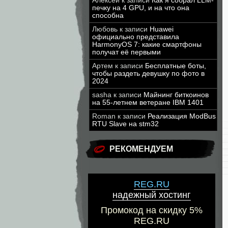
Алексей
к записи
Как я собрал LLM-
печку на 4 GPU, и на что она
способна
Любовь
к записи
Huawei
официально представила
HarmonyOS 7: какие смартфоны
получат её первыми
Артем
к записи
Бесплатные боты,
чтобы раздеть девушку по фото в
2024
sasha
к записи
Майнинг биткоинов
на 55-летнем ветеране IBM 1401
Roman
к записи
Реализация ModBus
RTU Slave на stm32
РЕКОМЕНДУЕМ
REG.RU
надежный хостинг
Промокод на скидку 5%
REG.RU