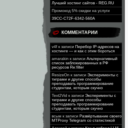
Лучший хостинг сайтов - REG.RU
Промокод 5% скидки на услуги
39CC-C72F-6342-560A
КОММЕНТАРИИ
v4f
к записи
Перебор IP-адресов на
хостинге — и как с этим бороться
amarakin
к записи
Альтернативный
список заблокированных в РФ
ресурсов Re:filter
ResizeOn
к записи
Эксперименты с
тиграми и другие способы
преподавать программирование
студентам, которым скучно
Text2Vid
к записи
Эксперименты с
тиграми и другие способы
преподавать программирование
студентам, которым скучно
всым
к записи
Развёртывание своего
MTProxy Telegram со статистикой