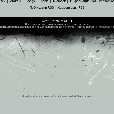
стей
|
Android
|
Google
|
Apple
|
Microsoft
|
Информационная безопасно
Публикации RSS
|
Комментарии RSS
© 2010-2026 PVSM.RU
Все права на материалы принадлежат их авторам.
сайта являются
архивные копии материалов
по ИТ тематике Рунета, взятые
из открытых и 
https://ajax.googleapis.com/ajax/libs/jquery/3.4.1/jquery.min.js