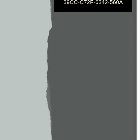
39CC-C72F-6342-560A