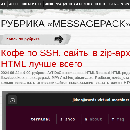
GLE
APPLE
MICROSOFT
ИНФОРМАЦИОННАЯ БЕЗОПАСНОСТЬ
ВЕБ – РАЗР
РУБРИКА «MESSAGEPACK
Кофе по SSH, сайты в zip-ар
HTML лучше всего
2024-06-24
в 9:00
, рубрики:
ArT DeCo
,
comet
,
css
,
HTML Notepad
,
HTML-реда
libwebsockets
,
messagepack
,
MPA Archive
,
observable
,
Redbean
,
ruvds_ста
кольцо
,
генератор статических сайтов
,
предсказание текста
,
стриминг HT