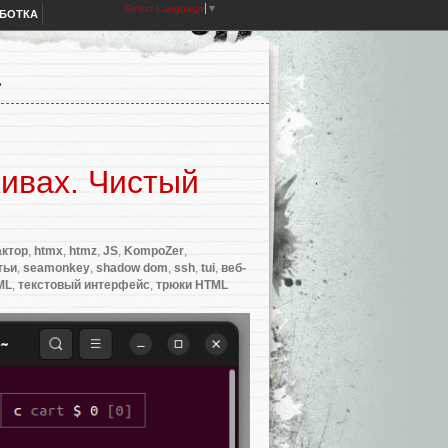
Select Language
▼
АБОТКА
»
хивах. Чистый
ктор
,
htmx
,
htmz
,
JS
,
KompoZer
,
тьи
,
seamonkey
,
shadow dom
,
ssh
,
tui
,
веб-
ML
,
текстовый интерфейс
,
трюки HTML