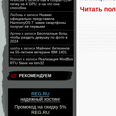
Алексей
к записи
Как я собрал LLM-
печку на 4 GPU, и на что она
Читать по
способна
Любовь
к записи
Huawei
официально представила
HarmonyOS 7: какие смартфоны
получат её первыми
Артем
к записи
Бесплатные боты,
чтобы раздеть девушку по фото в
2024
sasha
к записи
Майнинг биткоинов
на 55-летнем ветеране IBM 1401
Roman
к записи
Реализация ModBus
RTU Slave на stm32
РЕКОМЕНДУЕМ
REG.RU
надежный хостинг
Промокод на скидку 5%
REG.RU