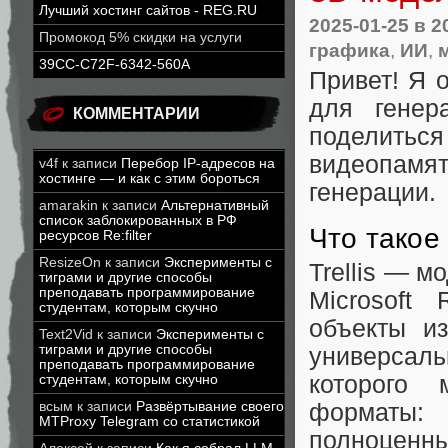
Лучший хостинг сайтов - REG.RU
2025-01-25
в 2
Промокод 5% скидки на услуги
графика
,
ИИ
,
39CC-C72F-6342-560A
Привет! Я 
для генер
КОММЕНТАРИИ
поделитьс
видеопам
v4f
к записи
Перебор IP-адресов на
хостинге — и как с этим бороться
генерации.
amarakin
к записи
Альтернативный
список заблокированных в РФ
Что такое 
ресурсов Re:filter
ResizeOn
к записи
Эксперименты с
Trellis — м
тиграми и другие способы
преподавать программирование
Microsoft
студентам, которым скучно
объекты и
Text2Vid
к записи
Эксперименты с
тиграми и другие способы
универсаль
преподавать программирование
которого 
студентам, которым скучно
всым
к записи
Развёртывание своего
форматы:
MTProxy Telegram со статистикой
полноценны