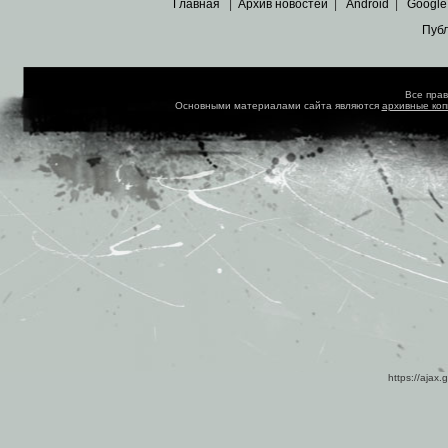
Главная
|
Архив новостей
|
Android
|
Google
Пуб
Все пра
Основными материалами сайта являются
архивные ко
https://ajax.