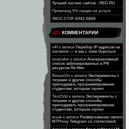
Лучший хостинг сайтов - REG.RU
Промокод 5% скидки на услуги
39CC-C72F-6342-560A
КОММЕНТАРИИ
v4f
к записи
Перебор IP-адресов на
хостинге — и как с этим бороться
amarakin
к записи
Альтернативный
список заблокированных в РФ
ресурсов Re:filter
ResizeOn
к записи
Эксперименты с
тиграми и другие способы
преподавать программирование
студентам, которым скучно
Text2Vid
к записи
Эксперименты с
тиграми и другие способы
преподавать программирование
студентам, которым скучно
всым
к записи
Развёртывание своего
MTProxy Telegram со статистикой