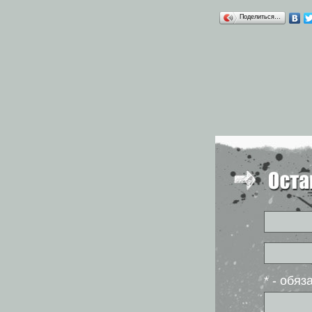
Поделиться…
* - обя