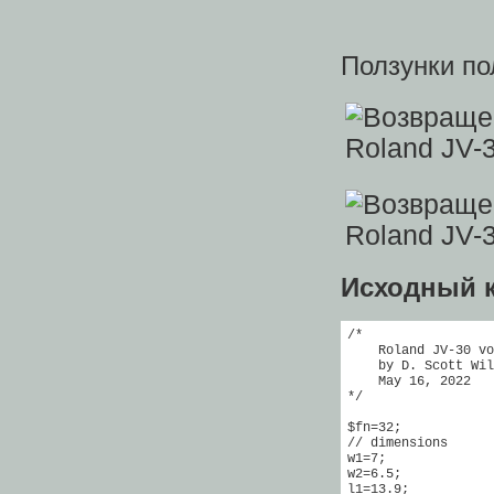
Ползунки по
Исходный 
/*

    Roland JV-30 vo
    by D. Scott Wil
    May 16, 2022

*/

$fn=32;

// dimensions

w1=7;

w2=6.5;

l1=13.9;
