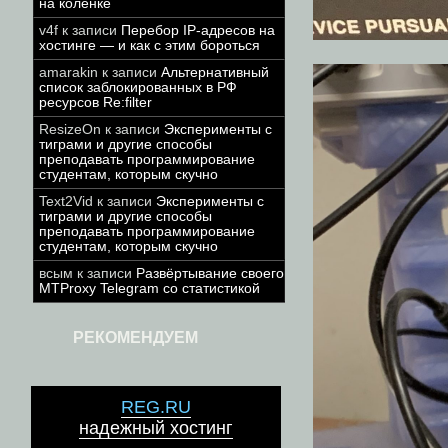
на коленке
v4f
к записи
Перебор IP-адресов на
хостинге — и как с этим бороться
amarakin
к записи
Альтернативный
список заблокированных в РФ
ресурсов Re:filter
ResizeOn
к записи
Эксперименты с
тиграми и другие способы
преподавать программирование
студентам, которым скучно
Text2Vid
к записи
Эксперименты с
тиграми и другие способы
преподавать программирование
студентам, которым скучно
всым
к записи
Развёртывание своего
MTProxy Telegram со статистикой
РЕКОМЕНДУЕМ
REG.RU
надежный хостинг