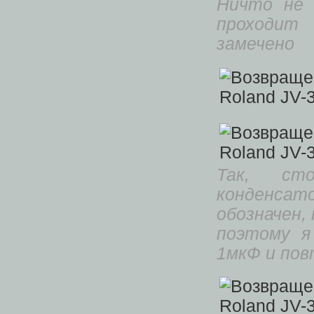
Ничто не 
проходит 
замечено
Так, сто
конденса
обозначен,
поэтому я
1мкФ и по