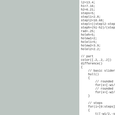
l2=13.4;

h1=7.16;

h2=6.21;

steps=5;

stepl1=2.8;

stepl2=10.68;

stepl=((stepl2-step
steph=(h1-h2)/(step
rad=.25;

holeh=5;

holew1=2;

holel1=5;

holew2=3.9;

holel2=2.2;

// part

color([.2,.2,.2])

difference()

{

    // basic slider
    hull()

    {

        // rounded 
        for(x=[-w1/
        // rounded 
        for(x=[-w2/
    }

    // steps

    for(i=[0:steps]
    {

        t([-w1/2,-s