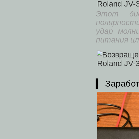
Этот ди
полярности
удар молн
питания ил
▍ Заработ