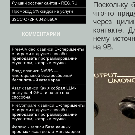
Поскольку 
Лучший хостинг сайтов - REG.RU
Промокод 5% скидки на услуги
что-то при
39CC-C72F-6342-560A
через цили
контакте. 
КОММЕНТАРИИ
нему источн
на 9В.
FreeAIVideo
к записи
Эксперименты
с тиграми и другие способы
преподавать программирование
студентам, которым скучно
Влад
к записи
NAVIS —
многоцелевой быстросборный
беспилотный катамаран
Азат
к записи
Как я собрал LLM-
печку на 4 GPU, и на что она
способна
FileCompare
к записи
Эксперименты
с тиграми и другие способы
преподавать программирование
студентам, которым скучно
Феликс
к записи
База данных
простых чисел до ста миллиардов