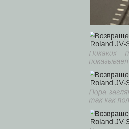
Никаких 
показывает
Пора загля
так как п