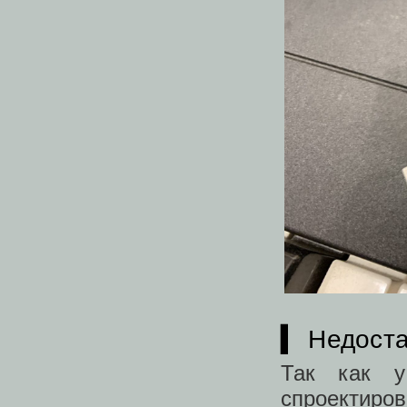
▍ Недост
Так как у
спроектиро