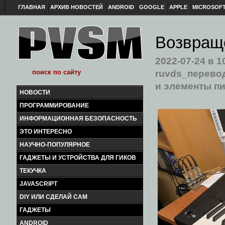
ГЛАВНАЯ
АРХИВ НОВОСТЕЙ
ANDROID
GOOGLE
APPLE
MICROSOF
Возвраще
2022-07-24
в 1
ruvds_перево
и элементы п
НОВОСТИ
ПРОГРАММИРОВАНИЕ
ИНФОРМАЦИОННАЯ БЕЗОПАСНОСТЬ
ЭТО ИНТЕРЕСНО
НАУЧНО-ПОПУЛЯРНОЕ
ГАДЖЕТЫ И УСТРОЙСТВА ДЛЯ ГИКОВ
ТЕКУЧКА
JAVASCRIPT
DIY ИЛИ СДЕЛАЙ САМ
ГАДЖЕТЫ
ANDROID