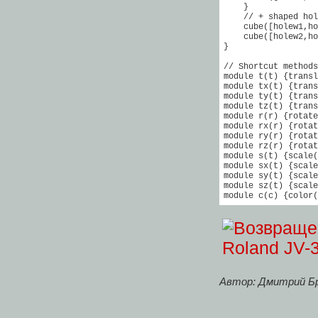
    }

    // + shaped hol
    cube([holew1,ho
    cube([holew2,ho
}

// Shortcut methods

module t(t) {transl
module tx(t) {trans
module ty(t) {trans
module tz(t) {trans
module r(r) {rotate
module rx(r) {rotat
module ry(r) {rotat
module rz(r) {rotat
module s(t) {scale(
module sx(t) {scale
module sy(t) {scale
module sz(t) {scale
module c(c) {color(
Автор: Дмитрий Б