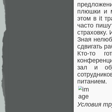
предложени
плюшки и м
этом в it т
часто пишу
страховку. 
Зная нелюб
сдвигать ра
Кто-то г
конференци
зал и обу
сотруднико
питанием.
Условия тр