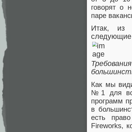
говорят о 
паре ваканс
Итак, из 
следующие 
Требован
большинств
Как мы вид
№1 для все
программ пр
в большинс
есть право
Fireworks, 