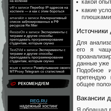
какой опы
на коленке
v4f
к записи
Перебор IP-адресов на
какие усл
хостинге — и как с этим бороться
плюшками 
amarakin
к записи
Альтернативный
список заблокированных в РФ
ресурсов Re:filter
Источники
ResizeOn
к записи
Эксперименты с
тиграми и другие способы
преподавать программирование
Для анализа
студентам, которым скучно
его я чащ
Text2Vid
к записи
Эксперименты с
тиграми и другие способы
проанализир
преподавать программирование
студентам, которым скучно
данные уже 
всым
к записи
Развёртывание своего
Подобное 
MTProxy Telegram со статистикой
претендую 
общее полож
РЕКОМЕНДУЕМ
Вакансии д
REG.RU
надежный хостинг
Я обращал в