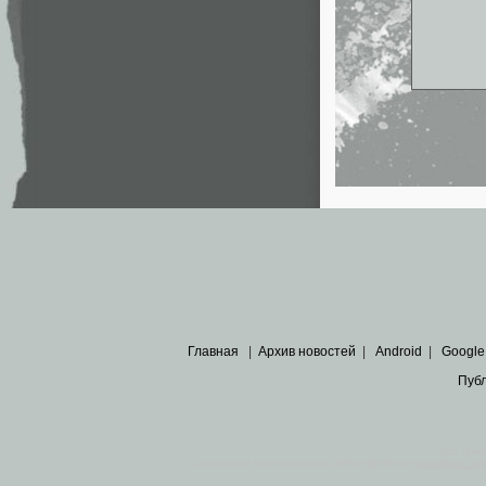
Главная
|
Архив новостей
|
Android
|
Google
Пуб
Все пра
Основными материалами сайта являются
архивные ко