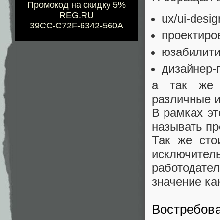
Промокод на скидку 5%
REG.RU
ux/ui-desig
39CC-C72F-6342-560A
проектиро
юзабилити
дизайнер-
а так же 
различные и
В рамках эт
называть пр
Так же сто
исключител
работодател
значение ка
Востребов