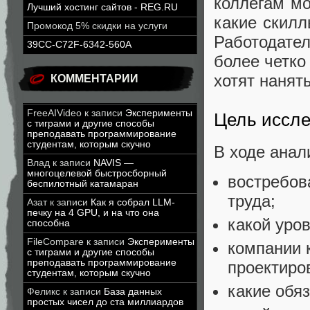
коллегам мо
Лучший хостинг сайтов - REG.RU
какие скилл
Промокод 5% скидки на услуги
Работодате
39CC-C72F-6342-560A
более четко
хотят нанять
КОММЕНТАРИИ
FreeAIVideo
к записи
Эксперименты
Цель иссл
с тиграми и другие способы
преподавать программирование
студентам, которым скучно
В ходе анал
Влад
к записи
NAVIS —
многоцелевой быстросборный
востребов
беспилотный катамаран
труда;
Азат
к записи
Как я собрал LLM-
печку на 4 GPU, и на что она
какой уро
способна
FileCompare
к записи
Эксперименты
компании 
с тиграми и другие способы
преподавать программирование
проектиро
студентам, которым скучно
какие обя
Феликс
к записи
База данных
простых чисел до ста миллиардов