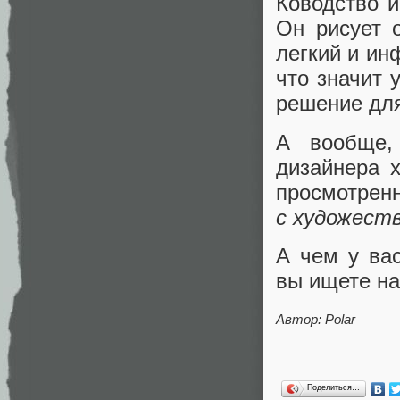
Ководство и
Он рисует 
легкий и ин
что значит 
решение дл
А вообще,
дизайнера 
просмотрен
с художест
А чем у ва
вы ищете на
Автор: Polar
Поделиться…