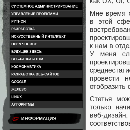
как UX, UI, 
СИСТЕМНОЕ АДМИНИСТРИРОВАНИЕ
Мне время 
УПРАВЛЕНИЕ ПРОЕКТАМИ
в этой сфе
PYTHON
востребова
РАЗРАБОТКА
проектировщ
ИСКУССТВЕННЫЙ ИНТЕЛЛЕКТ
к нам в отде
OPEN SOURCE
БУДУЩЕЕ ЗДЕСЬ
У меня сл
ВЕБ-РАЗРАБОТКА
проектиро
КОСМОНАВТИКА
среднестат
РАЗРАБОТКА ВЕБ-САЙТОВ
провести н
GOOGLE
отобразить 
ЖЕЛЕЗО
LINUX
Статья мож
АЛГОРИТМЫ
только нач
веб-дизай
ИНФОРМАЦИЯ
соответств