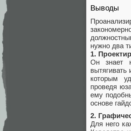
Выводы
Проанализ
закономе
должностны
нужно два т
1. Проекти
Он знает н
вытягивать 
которым уд
проведя юза
ему подобны
основе гайд
2. Графиче
Для него ка