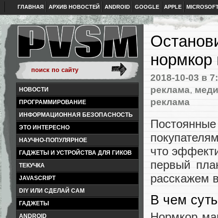
ГЛАВНАЯ
АРХИВ НОВОСТЕЙ
ANDROID
GOOGLE
APPLE
MICROSOF
Останови
нормкор 
2018-10-03
в 7
реклама
,
меди
НОВОСТИ
реклама
ПРОГРАММИРОВАНИЕ
ИНФОРМАЦИОННАЯ БЕЗОПАСНОСТЬ
Постоянны
ЭТО ИНТЕРЕСНО
покупателя
НАУЧНО-ПОПУЛЯРНОЕ
что эффекти
ГАДЖЕТЫ И УСТРОЙСТВА ДЛЯ ГИКОВ
первый план
ТЕКУЧКА
расскажем в
JAVASCRIPT
DIY ИЛИ СДЕЛАЙ САМ
В чем суть
ГАДЖЕТЫ
Нормкор мар
ANDROID