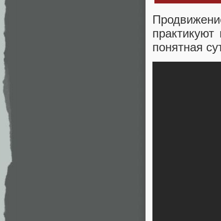
Продвижен
практикуют 
понятная су