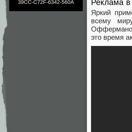
Реклама в
39CC-C72F-6342-560A
Яркий прим
всему мир
Офферманом
это время ак