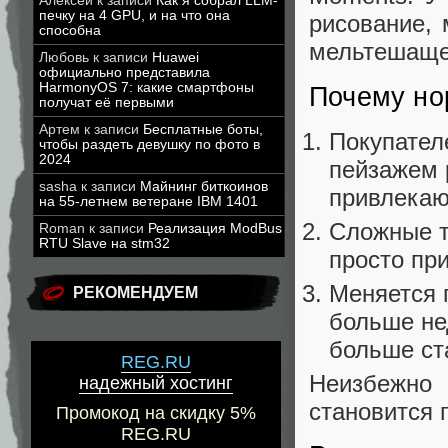
Алексей
к записи
Как я собрал LLM-
печку на 4 GPU, и на что она
рисование, 
способна
мельтешаще
Любовь
к записи
Huawei
официально представила
HarmonyOS 7: какие смартфоны
Почему но
получат её первыми
Артем
к записи
Бесплатные боты,
Покупателе
чтобы раздеть девушку по фото в
2024
пейзажем 
sasha
к записи
Майнинг биткоинов
привлекаю
на 55-летнем ветеране IBM 1401
Сложные т
Roman
к записи
Реализация ModBus
RTU Slave на stm32
просто при
Меняется 
РЕКОМЕНДУЕМ
больше не
больше ст
REG.RU
Неизбежно
надежный хостинг
становится 
Промокод на скидку 5%
REG.RU