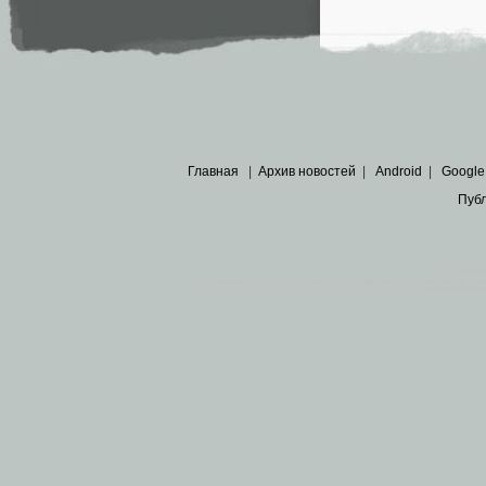
Главная
|
Архив новостей
|
Android
|
Google
Пуб
Все пра
Основными материалами сайта являются
архивные ко