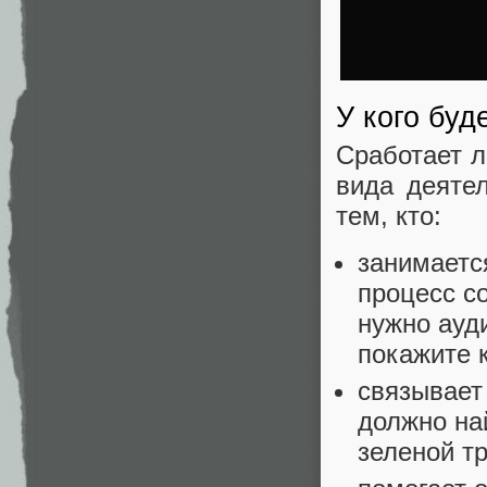
У кого буд
Сработает л
вида деяте
тем, кто:
занимаетс
процесс с
нужно ауд
покажите 
связывает 
должно на
зеленой тр