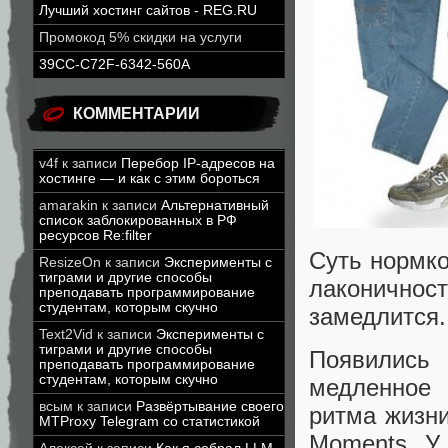
Лучший хостинг сайтов - REG.RU
Промокод 5% скидки на услуги
39CC-C72F-6342-560A
КОММЕНТАРИИ
v4f
к записи
Перебор IP-адресов на
хостинге — и как с этим бороться
amarakin
к записи
Альтернативный
список заблокированных в РФ
ресурсов Re:filter
Суть нормко
ResizeOn
к записи
Эксперименты с
тиграми и другие способы
лаконично
преподавать программирование
студентам, которым скучно
замедлится.
Text2Vid
к записи
Эксперименты с
тиграми и другие способы
Появились
преподавать программирование
студентам, которым скучно
медленное 
всым
к записи
Развёртывание своего
ритма жизни
MTProxy Telegram со статистикой
Moments. У