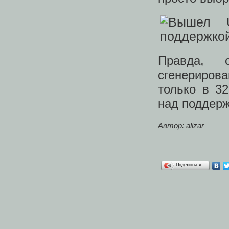
Правда, 
сгенериро
только в 3
над поддержк
Автор: alizar
Поделиться…