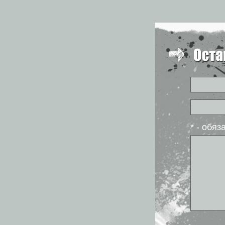
* - обя