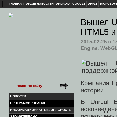
ГЛАВНАЯ
АРХИВ НОВОСТЕЙ
ANDROID
GOOGLE
APPLE
MICROSOF
Вышел Un
HTML5 и
2015-02-25
в 1
Engine
,
WebG
Компания E
истории.
НОВОСТИ
В Unreal E
ПРОГРАММИРОВАНИЕ
нововведени
ИНФОРМАЦИОННАЯ БЕЗОПАСНОСТЬ
почему ему 
ЭТО ИНТЕРЕСНО