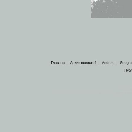
Главная
|
Архив новостей
|
Android
|
Google
Пуб
Все пра
Основными материалами сайта являются
архивные ко