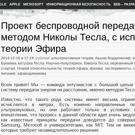
GLE
APPLE
MICROSOFT
ИНФОРМАЦИОННАЯ БЕЗОПАСНОСТЬ
ВЕБ – РАЗР
Проект беспроводной переда
методом Николы Тесла, с ис
теории Эфира
2014-12-16
в 17:19
, рубрики:
альтернативная теория
,
башня Ворденклиф
,
в
Бровина
,
катушка Тесла
,
Научно-популярное
,
Никола Тесла
,
переменный 
стартап
,
теория относительности
,
теория эфира
,
физика
,
эксперименты
,
э
питания
,
эфиродинамика
Всем привет! Мы — команда энтузиастов с большой целью 
систему передачи энергии на расстояние, именно методом Тесл
Известно, что такого рода системы имеют весьма ограни
исчисляется в метрах. Есть конечно направленные пе
ультразвуковых, но они работают только в условиях 
впечатление, что прогресс в данной области идет очень медле
как известные принципы передачи доводятся до соверше
Samsung, Microsoft и университетами, как MIT. Тем не мен
которые требуют незамедлительного решения: