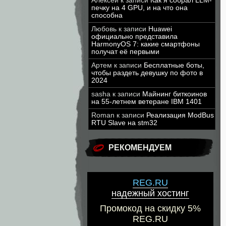
Алексей
к записи
Как я собрал LLM-
печку на 4 GPU, и на что она
способна
Любовь
к записи
Huawei
официально представила
HarmonyOS 7: какие смартфоны
получат её первыми
Артем
к записи
Бесплатные боты,
чтобы раздеть девушку по фото в
2024
sasha
к записи
Майнинг биткоинов
на 55-летнем ветеране IBM 1401
Roman
к записи
Реализация ModBus
RTU Slave на stm32
РЕКОМЕНДУЕМ
REG.RU
надежный хостинг
Промокод на скидку 5%
REG.RU