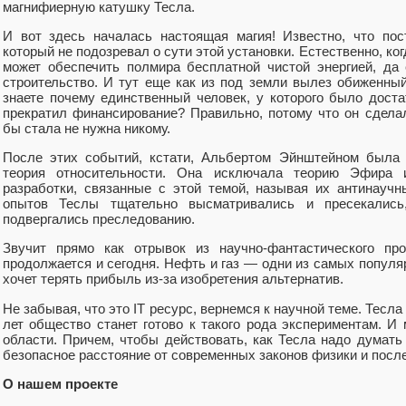
магнифиерную катушку Тесла.
И вот здесь началась настоящая магия! Известно, что пос
который не подозревал о сути этой установки. Естественно, ког
может обеспечить полмира бесплатной чистой энергией, да
строительство. И тут еще как из под земли вылез обиженны
знаете почему единственный человек, у которого было дост
прекратил финансирование? Правильно, потому что он сделал
бы стала не нужна никому.
После этих событий, кстати, Альбертом Эйнштейном была 
теория относительности. Она исключала теорию Эфира 
разработки, связанные с этой темой, называя их антинауч
опытов Теслы тщательно высматривались и пресекались,
подвергались преследованию.
Звучит прямо как отрывок из научно-фантастического про
продолжается и сегодня. Нефть и газ — одни из самых популяр
хочет терять прибыль из-за изобретения альтернатив.
Не забывая, что это IT ресурс, вернемся к научной теме. Тесла 
лет общество станет готово к такого рода экспериментам. И
области. Причем, чтобы действовать, как Тесла надо думать
безопасное расстояние от современных законов физики и пос
О нашем проекте