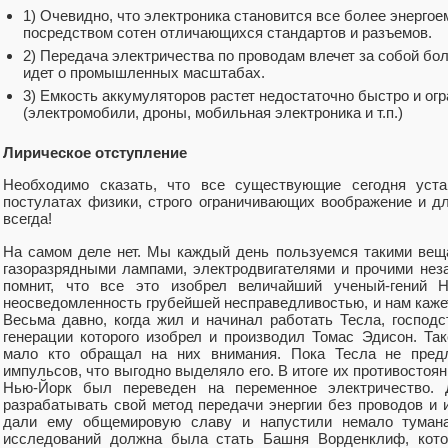
1) Очевидно, что электроника становится все более энергое
посредством сотен отличающихся стандартов и разъемов.
2) Передача электричества по проводам влечет за собой бол
идет о промышленных масштабах.
3) Емкость аккумуляторов растет недостаточно быстро и огр
(электромобили, дроны, мобильная электроника и т.п.)
Лирическое отступление
Необходимо сказать, что все существующие сегодня уст
постулатах физики, строго ограничивающих воображение и дл
всегда!
На самом деле нет. Мы каждый день пользуемся такими веща
газоразрядными лампами, электродвигателями и прочими не
помнит, что все это изобрел величайший ученый-гений 
неосведомленность грубейшей несправедливостью, и нам кажет
Весьма давно, когда жил и начинал работать Тесла, господ
генерации которого изобрел и производил Томас Эдисон. Так
мало кто обращал на них внимания. Пока Тесла не пред
импульсов, что выгодно выделяло его. В итоге их противостояни
Нью-Йорк был переведен на переменное электричество.
разрабатывать свой метод передачи энергии без проводов и 
дали ему общемировую славу и напустили немало тумана
исследований должна была стать Башня Ворденклиф, кото