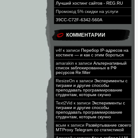
Лучший хостинг сайтов - REG.RU
Промокод 5% скидки на услуги
39CC-C72F-6342-560A
КОММЕНТАРИИ
v4f
к записи
Перебор IP-адресов на
хостинге — и как с этим бороться
amarakin
к записи
Альтернативный
список заблокированных в РФ
ресурсов Re:filter
ResizeOn
к записи
Эксперименты с
тиграми и другие способы
преподавать программирование
студентам, которым скучно
Text2Vid
к записи
Эксперименты с
тиграми и другие способы
преподавать программирование
студентам, которым скучно
всым
к записи
Развёртывание своего
MTProxy Telegram со статистикой