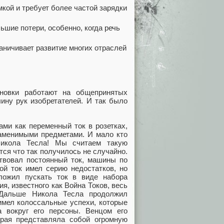
мкой и требует более частой зарядки
ьшие потери, особенно, когда речь
аничивает развитие многих отраслей
ановки работают на общепринятых
ину рук изобретателей. И так было
ми как переменный ток в розетках,
заменимыми предметами. И мало кто
Никола Тесла! Мы считаем такую
ся что так получилось не случайно.
ствовал постоянный ток, машины по
ой ток имел серию недостатков, но
ложил пускать ток в виде набора
я, известного как Война Токов, весь
 Дальше Никола Тесла продолжил
имел колоссальные успехи, которые
 вокруг его персоны. Венцом его
рая представляла собой огромную