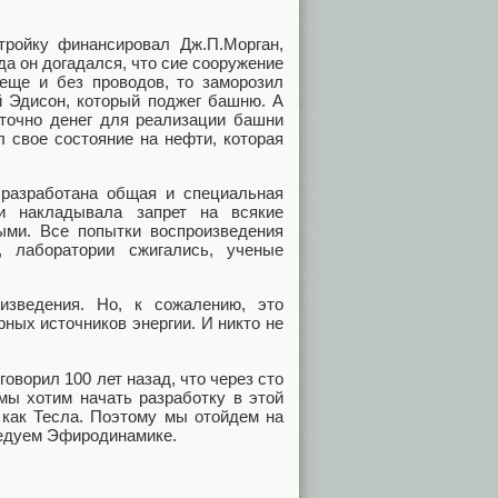
тройку финансировал Дж.П.Морган,
да он догадался, что сие сооружение
 еще и без проводов, то заморозил
й Эдисон, который поджег башню. А
аточно денег для реализации башни
 свое состояние на нефти, которая
разработана общая и специальная
и накладывала запрет на всякие
ными. Все попытки воспроизведения
 лаборатории сжигались, ученые
изведения. Но, к сожалению, это
ных источников энергии. И никто не
говорил 100 лет назад, что через сто
 мы хотим начать разработку в этой
 как Тесла. Поэтому мы отойдем на
ледуем Эфиродинамике.