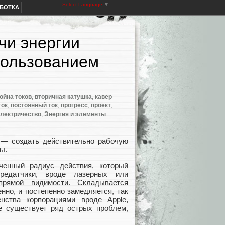
Select Language
▼
АБОТКА
чи энергии
пользованием
ойна токов
,
вторичная катушка
,
кавер
ток
,
постоянный ток
,
прогресс
,
проект
,
лектричество
,
Энергия и элементы
— создать действительно рабочую
ы.
ченный радиус действия, который
редатчики, вроде лазерных или
прямой видимости. Складывается
нно, и постепенно замедляется, так
нства корпорациями вроде Apple,
ее существует ряд острых проблем,