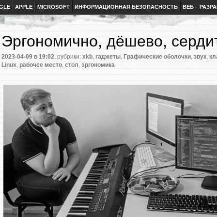
GLE
APPLE
MICROSOFT
ИНФОРМАЦИОННАЯ БЕЗОПАСНОСТЬ
ВЕБ – РАЗР
Эргономично, дёшево, серди
2023-04-09
в 19:02
, рубрики:
xkb
,
гаджеты
,
Графические оболочки
,
звук
,
кл
Linux
,
рабочее место
,
стол
,
эргономика