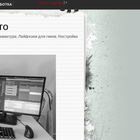
Select Language
▼
АБОТКА
то
авиатура
,
Лайфхаки для гиков
,
Настройка