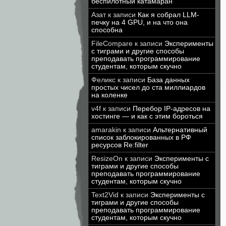
беспилотный катамаран
Азат
к записи
Как я собрал LLM-
печку на 4 GPU, и на что она
способна
FileCompare
к записи
Эксперименты
с тиграми и другие способы
преподавать программирование
студентам, которым скучно
Феликс
к записи
База данных
простых чисел до ста миллиардов
на коленке
v4f
к записи
Перебор IP-адресов на
хостинге — и как с этим бороться
amarakin
к записи
Альтернативный
список заблокированных в РФ
ресурсов Re:filter
ResizeOn
к записи
Эксперименты с
тиграми и другие способы
преподавать программирование
студентам, которым скучно
Text2Vid
к записи
Эксперименты с
тиграми и другие способы
преподавать программирование
студентам, которым скучно