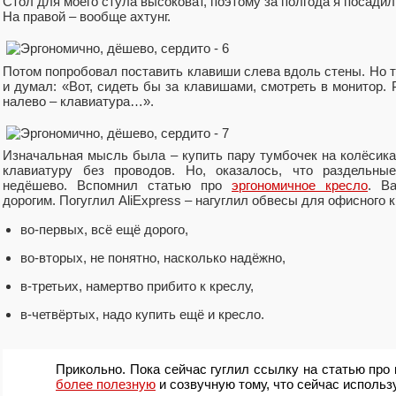
Стол для моего стула высоковат, поэтому за полгода я посади
На правой ‒ вообще ахтунг.
Потом попробовал поставить клавиши слева вдоль стены. Но 
и думал: «Вот, сидеть бы за клавишами, смотреть в монитор.
налево ‒ клавиатура…».
Изначальная мысль была ‒ купить пару тумбочек на колёсика
клавиатуру без проводов. Но, оказалось, что раздельны
недёшево. Вспомнил статью про
эргономичное кресло
. В
дорогим. Погуглил AliExpress ‒ нагуглил обвесы для офисного
во-первых, всё ещё дорого,
во-вторых, не понятно, насколько надёжно,
в-третьих, намертво прибито к креслу,
в-четвёртых, надо купить ещё и кресло.
Прикольно. Пока сейчас гуглил ссылку на статью про 
более полезную
и созвучную тому, что сейчас использ