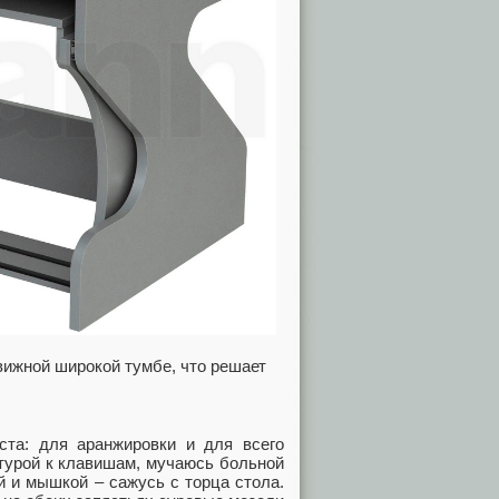
вижной широкой тумбе, что решает
та: для аранжировки и для всего
атурой к клавишам, мучаюсь больной
й и мышкой ‒ сажусь с торца стола.