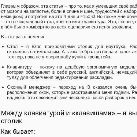
Главным образом, эта статья ‒ про то, как я уменьшил своё раб
от мозоли на запястье, боли в спине и шее, трудностей с набор
немецком; и потратил на это 4 дня и ≈150 €! Но также мне хоч
‒ это не идеальный стол, кресло или клавиатура. Это, скорее, 
в нём было комфортно во всех сценариях его использования.
В этот раз я поменял:
Стол ‒ я взял прикроватный столик для ноутбука. Ра
оказалось оптимальным. А также собрал из говна и палок а
тех пор, пока не уговорю жабу купить кронштейн.
Клавиатуру ‒ покажу на дешёвую эргономичную модель
которая объединяет в себе русский, английский, немецки
тулзу для облегчения редактирования раскладки.
Оконный менеджер ‒ переход на i3 оказался очень бы
расположения окон, которые расстраивали меня годами. Рас
надеюсь, это сэкономит вам несколько часов разборок в нес
Между клавиатурой и «клавишами» ‒ я в
столик.
Как бывает: