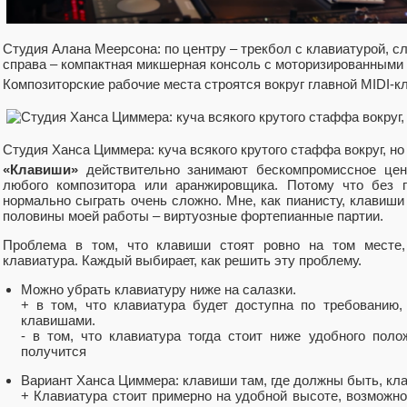
Студия Алана Меерсона: по центру ‒ трекбол с клавиатурой, с
справа ‒ компактная микшерная консоль с моторизированными
Композиторские рабочие места строятся вокруг главной MIDI-к
Студия Ханса Циммера: куча всякого крутого стаффа вокруг, но
«Клавиши»
действительно занимают бескомпромиссное цен
любого композитора или аранжировщика. Потому что без п
нормально сыграть очень сложно. Мне, как пианисту, клавиш
половины моей работы ‒ виртуозные фортепианные партии.
Проблема в том, что клавиши стоят ровно на том месте,
клавиатура. Каждый выбирает, как решить эту проблему.
Можно убрать клавиатуру ниже на салазки.
+ в том, что клавиатура будет доступна по требованию,
клавишами.
- в том, что клавиатура тогда стоит ниже удобного поло
получится
Вариант Ханса Циммера: клавиши там, где должны быть, кла
+ Клавиатура стоит примерно на удобной высоте, возможно