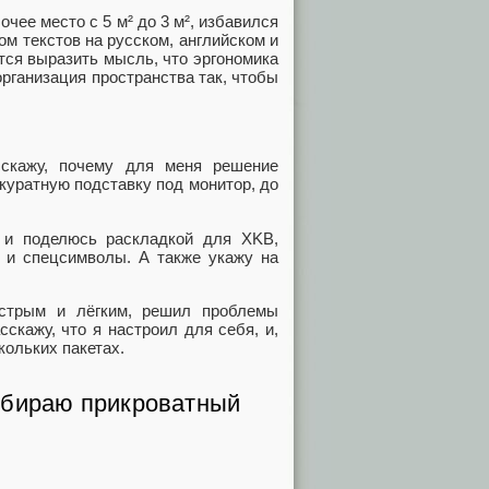
очее место с 5 м² до 3 м², избавился
ом текстов на русском, английском и
ется выразить мысль, что эргономика
организация пространства так, чтобы
сскажу, почему для меня решение
ккуратную подставку под монитор, до
 и поделюсь раскладкой для XKB,
й и спецсимволы. А также укажу на
стрым и лёгким, решил проблемы
скажу, что я настроил для себя, и,
кольких пакетах.
ыбираю прикроватный