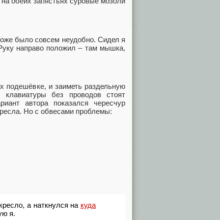
л на обеих запястьях суровые мозоли
тоже было совсем неудобно. Сидел я
 Руку направо положил ‒ там мышка,
х подешёвке, и заиметь раздельную
е клавиатуры без проводов стоят
ариант автора показался чересчур
 кресла. Но с обвесами проблемы:
кресло, а наткнулся на
куда
ую я.