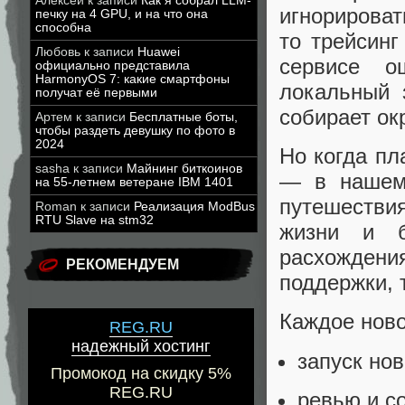
Алексей
к записи
Как я собрал LLM-
игнорироват
печку на 4 GPU, и на что она
способна
то трейсинг
Любовь
к записи
Huawei
сервисе о
официально представила
HarmonyOS 7: какие смартфоны
локальный 
получат её первыми
собирает ок
Артем
к записи
Бесплатные боты,
чтобы раздеть девушку по фото в
2024
Но когда пл
sasha
к записи
Майнинг биткоинов
— в нашем 
на 55-летнем ветеране IBM 1401
путешестви
Roman
к записи
Реализация ModBus
RTU Slave на stm32
жизни и б
расхожден
РЕКОМЕНДУЕМ
поддержки, 
Каждое ново
REG.RU
надежный хостинг
запуск нов
Промокод на скидку 5%
REG.RU
ревью и с