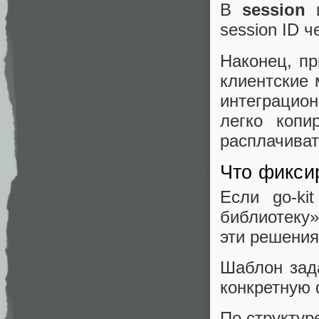
В
session
session ID 
Наконец, пр
клиентские 
интеграцион
легко копи
расплачиват
Что фикси
Если go-ki
библиотеку»,
эти решения
Шаблон зада
конкретную 
По структур