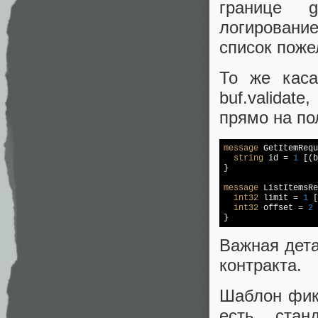
границе g
логирование
список поже
То же каса
buf.validat
прямо на по
message
 GetItemRequ
string
 id = 
1
 [(b
}

message
 ListItemsRe
int32
 limit = 
1
 [
int32
 offset = 
2
 
}
Важная дета
контракта.
Шаблон фикс
есть стан