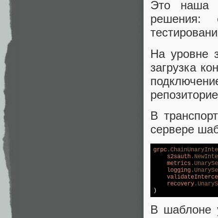
Это наша 
решения: 
тестировани
На уровне 
загрузка ко
подключени
репозиторие
В транспор
сервере шабл
grpc
.ChainUnaryInt
s2sauth
.NewInte
metrics
.UnarySe
logging
.UnarySe
validateInterce
recovery
.UnaryS
)
В шаблоне 