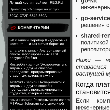
go-kit
— о
Лучший хостинг сайтов - REG.RU
инженерн
Промокод 5% скидки на услуги
39CC-C72F-6342-560A
go-service
решения с
КОММЕНТАРИИ
shared-re
v4f
к записи
Перебор IP-адресов на
политик
хостинге — и как с этим бороться
репозитор
amarakin
к записи
Альтернативный
список заблокированных в РФ
ресурсов Re:filter
Ниже — че
ResizeOn
к записи
Эксперименты с
стараемся
тиграми и другие способы
преподавать программирование
растущей м
студентам, которым скучно
Text2Vid
к записи
Эксперименты с
Когда пла
тиграми и другие способы
преподавать программирование
становитс
студентам, которым скучно
Если комп
всым
к записи
Развёртывание своего
MTProxy Telegram со статистикой
инженерн