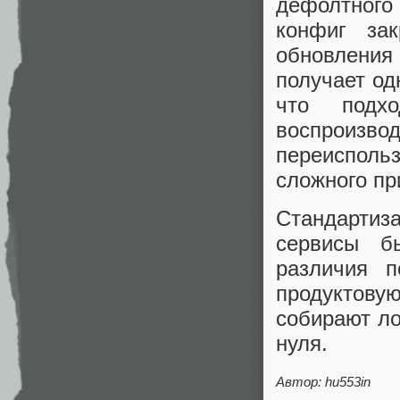
дефолтного
конфиг за
обновлени
получает од
что подх
воспроиз
переиспол
сложного пр
Стандартиз
сервисы б
различия п
продуктовую
собирают ло
нуля.
Автор:
hu553in