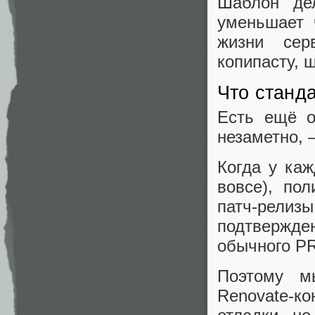
Шаблон дел
уменьшает 
жизни сер
копипасту, 
Что станда
Есть ещё о
незаметно, 
Когда у каж
вовсе), пол
патч-релизы
подтвержде
обычного P
Поэтому мы
Renovate-к