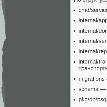
cmd/servic
internal/
internal/
internal/s
internal/r
internal/
транспорт
migration
schema — 
pkg/db/ps