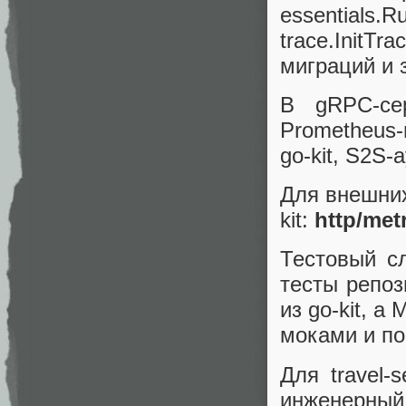
essential
trace.InitT
миграций и 
В gRPC-се
Prometheus-м
go-kit, S2S
Для внешних
kit:
http/met
Тестовый с
тесты репоз
из go-kit, а
моками и по
Для travel-
инженерный 