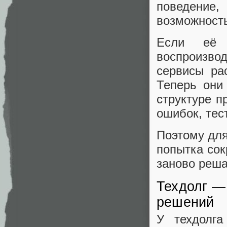
поведение,
возможность
Если её 
воспроизво
сервисы ра
Теперь они 
структуре п
ошибок, тес
Поэтому для
попытка сок
заново реша
Техдолг —
решений
У техдолга