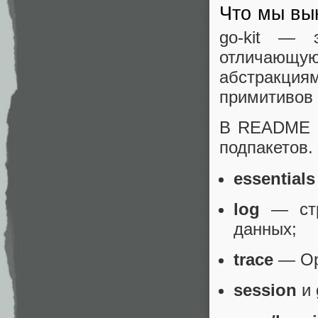
Что мы вы
go-kit — 
отличающ
абстракция
примитивов 
В README g
подпакетов.
essentials
log
— стр
данных;
trace
— Ope
session
и