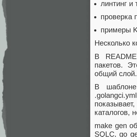
линтинг и
проверка 
примеры K
Несколько к
В README 
пакетов. Э
общий слой.
В шаблоне
.golangci.ym
показывает
каталогов, 
make gen об
SQLC, go gen