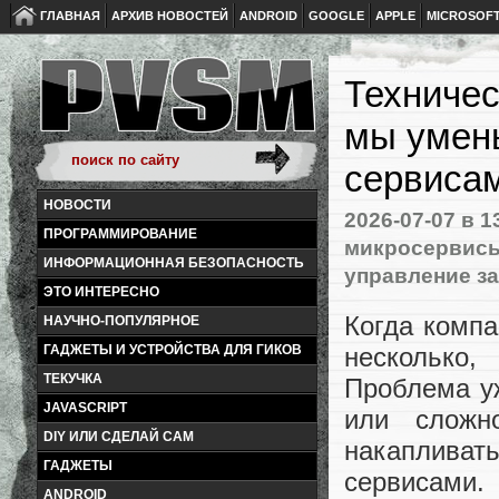
ГЛАВНАЯ
АРХИВ НОВОСТЕЙ
ANDROID
GOOGLE
APPLE
MICROSOF
Техничес
мы умен
сервиса
НОВОСТИ
2026-07-07
в 1
ПРОГРАММИРОВАНИЕ
микросервис
ИНФОРМАЦИОННАЯ БЕЗОПАСНОСТЬ
управление з
ЭТО ИНТЕРЕСНО
Когда компа
НАУЧНО-ПОПУЛЯРНОЕ
несколько,
ГАДЖЕТЫ И УСТРОЙСТВА ДЛЯ ГИКОВ
ТЕКУЧКА
Проблема уж
JAVASCRIPT
или сложно
DIY ИЛИ СДЕЛАЙ САМ
накапливат
ГАДЖЕТЫ
сервисами.
ANDROID