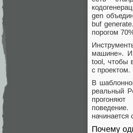
кодогенерац
gen объедин
buf generat
порогом 70%
Инструмент
машине». И
tool, чтобы
с проектом.
В шаблонно
реальный P
прогоняют
поведение
начинается с
Почему од