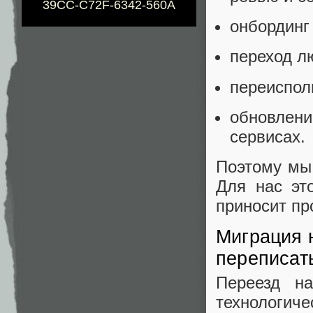
39CC-C72F-6342-560A
онбординг
переход л
переиспол
обновлени
сервисах.
Поэтому мы 
Для нас эт
приносит пр
Миграция 
переписать
Переезд н
технологич