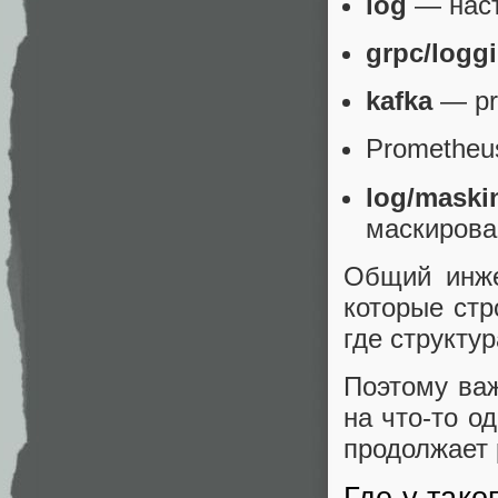
log
— наст
grpc/logg
kafka
— pr
Prometheu
log/maski
маскирова
Общий инже
которые стр
где структур
Поэтому важ
на что-то о
продолжает 