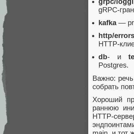
grpc/logg
gRPC-гран
kafka
— pr
http/error
HTTP-клие
db
- и
t
Postgres.
Важно: речь
собрать пов
Хороший 
раннюю ини
HTTP-серв
эндпоинтам
main, и тот