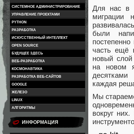
Для нас в 
СИСТЕМНОЕ АДМИНИСТРИРОВАНИЕ
УПРАВЛЕНИЕ ПРОЕКТАМИ
миграции 
PYTHON
развивалас
РАЗРАБОТКА
были напи
ИСКУССТВЕННЫЙ ИНТЕЛЛЕКТ
постепенно 
OPEN SOURCE
часть ещё 
БУДУЩЕЕ ЗДЕСЬ
новый слой 
ВЕБ-РАЗРАБОТКА
на новом 
КОСМОНАВТИКА
десятками 
РАЗРАБОТКА ВЕБ-САЙТОВ
каждая реша
GOOGLE
ЖЕЛЕЗО
Мы стараемс
LINUX
одновремен
АЛГОРИТМЫ
вокруг них.
инструменто
ИНФОРМАЦИЯ