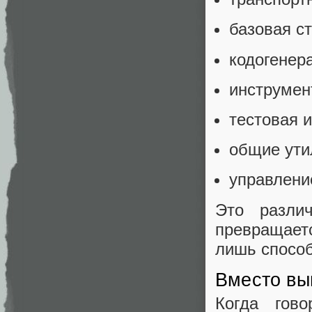
базовая ст
кодогенер
инструмен
тестовая 
общие ути
управлени
Это различ
превращаетс
лишь спосо
Вместо вы
Когда гово