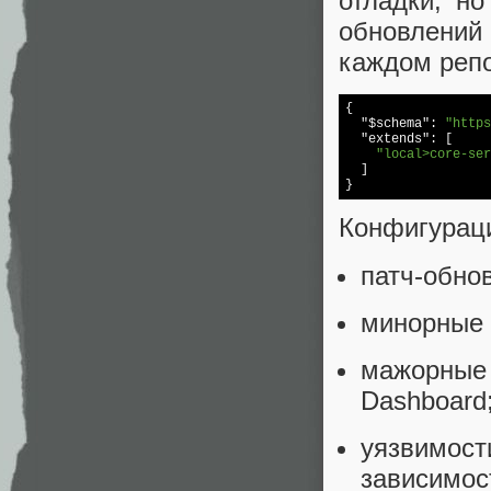
отладки, н
обновлений 
каждом репо
{

"$schema"
: 
"https
"extends"
: [

"local>core-se
  ]

}
Конфигураци
патч-обно
минорные 
мажорные
Dashboard
уязвимо
зависимос