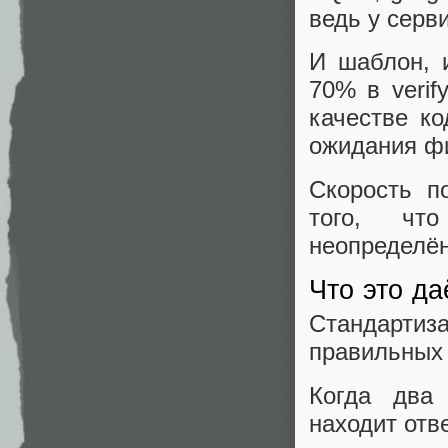
ведь у серв
И шаблон, 
70% в verif
качестве ко
ожидания фи
Скорость п
того, чт
неопределён
Что это д
Стандартиз
правильных 
Когда два
находит отв