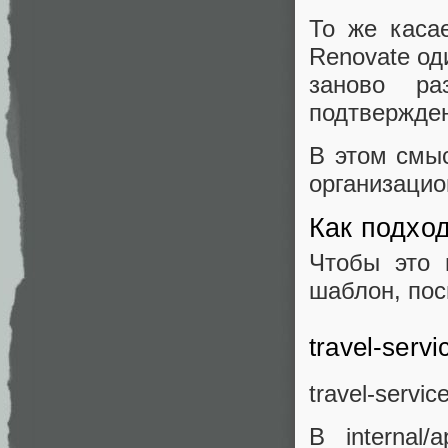
То же каса
Renovate од
заново ра
подтвержден
В этом смы
организацио
Как подхо
Чтобы это 
шаблон, пос
travel-servi
travel-servi
В internal