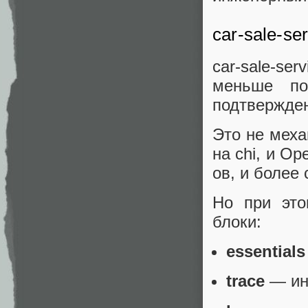
car-sale-se
car-sale-se
меньше по
подтвержде
Это не меха
на chi, и O
ов, и более
Но при это
блоки:
essentials
trace
— ин