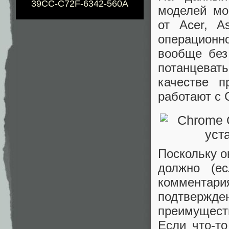
39CC-C72F-6342-560A
моделей мо
от Acer, A
операционно
вообще без
потанцева
качестве п
работают с 
Поскольку он
должно (ес
комментари
подтвержд
преимущест
Если что-то