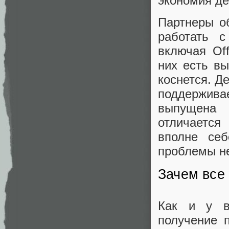
экономия де
Партнеры о
работать с
включая Off
них есть вы
коснется. Д
поддержив
выпущена 
отличается
вполне се
проблемы не
Зачем все 
Как и у в
получение 