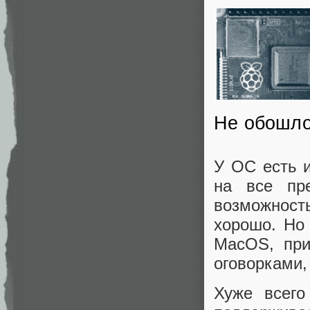
Не обошло
У ОС есть и
на все пре
возможность
хорошо. Но
MacOS, при
оговорками,
Хуже всего