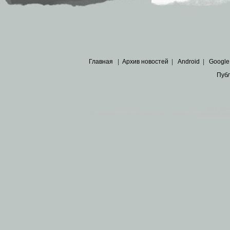
Главная
|
Архив новостей
|
Android
|
Google
Пуб
Все пра
Основными материалами сайта являются
архивные ко