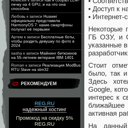
• Соответст
Алексей
к записи
Как я собрал LLM-
печку на 4 GPU, и на что она
• Доступ к 
способна
• Интернет-
Любовь
к записи
Huawei
официально представила
HarmonyOS 7: какие смартфоны
Некоторые п
получат её первыми
ГБ ОЗУ, и 
Артем
к записи
Бесплатные боты,
чтобы раздеть девушку по фото в
указанные в
2024
разработчик
sasha
к записи
Майнинг биткоинов
на 55-летнем ветеране IBM 1401
Стоит отме
Roman
к записи
Реализация ModBus
RTU Slave на stm32
было, так и
Здесь хоте
РЕКОМЕНДУЕМ
Google, кот
интерес к с
REG.RU
ближайшее 
надежный хостинг
активная ра
Промокод на скидку 5%
REG.RU
На данный