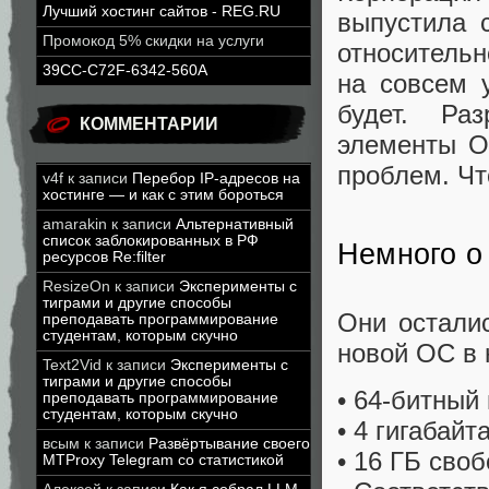
Лучший хостинг сайтов - REG.RU
выпустила 
Промокод 5% скидки на услуги
относительн
39CC-C72F-6342-560A
на совсем 
будет. Ра
КОММЕНТАРИИ
элементы О
проблем. Чт
v4f
к записи
Перебор IP-адресов на
хостинге — и как с этим бороться
amarakin
к записи
Альтернативный
список заблокированных в РФ
Немного о
ресурсов Re:filter
ResizeOn
к записи
Эксперименты с
тиграми и другие способы
Они остали
преподавать программирование
студентам, которым скучно
новой ОС в 
Text2Vid
к записи
Эксперименты с
тиграми и другие способы
• 64-битный 
преподавать программирование
студентам, которым скучно
• 4 гигабайт
всым
к записи
Развёртывание своего
• 16 ГБ сво
MTProxy Telegram со статистикой