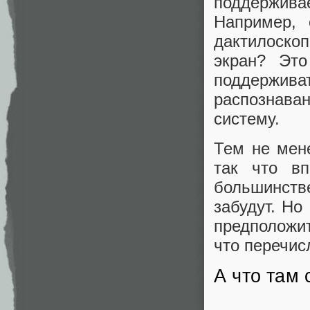
поддерживае
Например, 
дактилоско
экран? Это
поддерживат
распознава
систему.
Тем не мене
так что вп
большинстве
забудут. Но
предположит
что перечис
А что там