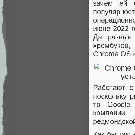
зачем ей 
популярнос
операционно
июне 2022 
Да, разные
хромбуков,
Chrome OS н
Работают 
поскольку р
то Google 
компании
редмондской
Как бы там 