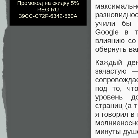
Промокод на скидку 5%
максимал
REG.RU
разновидно
39CC-C72F-6342-560A
учили бы п
Google в т
влиянию со 
обернуть ва
Каждый де
зачастую —
сопровожда
под то, чт
уровень д
страниц (а 
я говорил в
молниенос
минуты душе