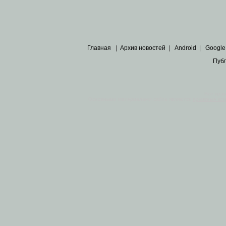
Главная
|
Архив новостей
|
Android
|
Google
Пуб
Все пра
Основными материалами сайта являются
архивные ко