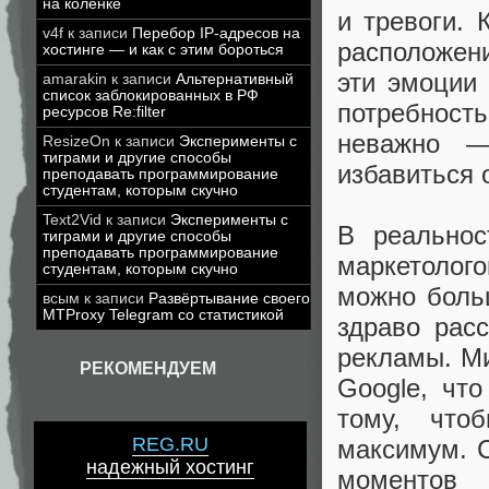
на коленке
и тревоги. 
v4f
к записи
Перебор IP-адресов на
расположени
хостинге — и как с этим бороться
эти эмоции
amarakin
к записи
Альтернативный
список заблокированных в РФ
потребнос
ресурсов Re:filter
неважно —
ResizeOn
к записи
Эксперименты с
тиграми и другие способы
избавиться 
преподавать программирование
студентам, которым скучно
Text2Vid
к записи
Эксперименты с
В реальнос
тиграми и другие способы
преподавать программирование
маркетолог
студентам, которым скучно
можно больш
всым
к записи
Развёртывание своего
MTProxy Telegram со статистикой
здраво рас
рекламы. М
РЕКОМЕНДУЕМ
Google, чт
тому, что
REG.RU
максимум. С
надежный хостинг
моментов 