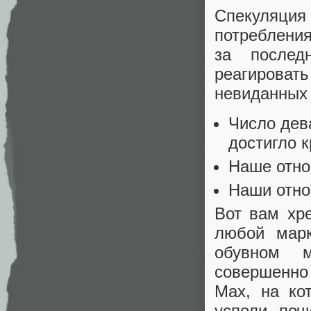
Спекуляция 
потребления
за послед
реагировать
невиданных 
Число дев
достигло 
Наше отно
Наши отно
Вот вам хр
любой марк
обувном м
совершенно 
Max, на ко
успели поч