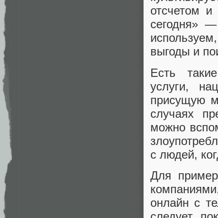
отсчетом и
сегодня» —
используе
выгоды и по
Есть такие
услуги, на
присущую м
случаях пр
можно вспом
злоупотребл
с людей, ког
Для пример
компаниями
онлайн с те
следует по