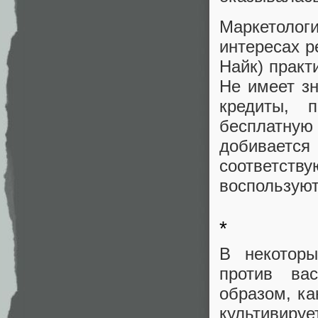
Маркетоло
интересах р
Найк) практ
Не имеет зн
кредиты, 
бесплатную 
добивает
соответств
воспользуют
*
В некоторы
против ва
образом, ка
культивиру