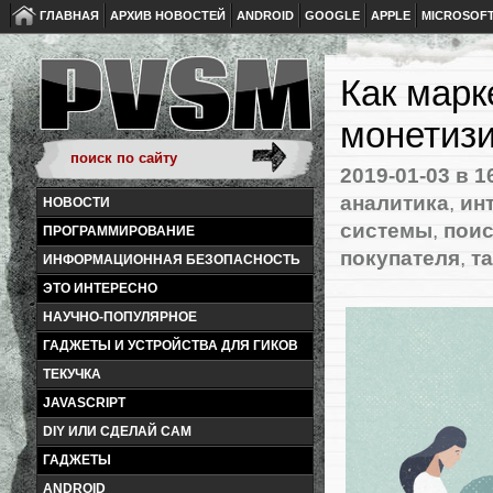
ГЛАВНАЯ
АРХИВ НОВОСТЕЙ
ANDROID
GOOGLE
APPLE
MICROSOF
Как марк
монетиз
2019-01-03
в 1
аналитика
,
ин
НОВОСТИ
системы
,
поис
ПРОГРАММИРОВАНИЕ
покупателя
,
т
ИНФОРМАЦИОННАЯ БЕЗОПАСНОСТЬ
ЭТО ИНТЕРЕСНО
НАУЧНО-ПОПУЛЯРНОЕ
ГАДЖЕТЫ И УСТРОЙСТВА ДЛЯ ГИКОВ
ТЕКУЧКА
JAVASCRIPT
DIY ИЛИ СДЕЛАЙ САМ
ГАДЖЕТЫ
ANDROID