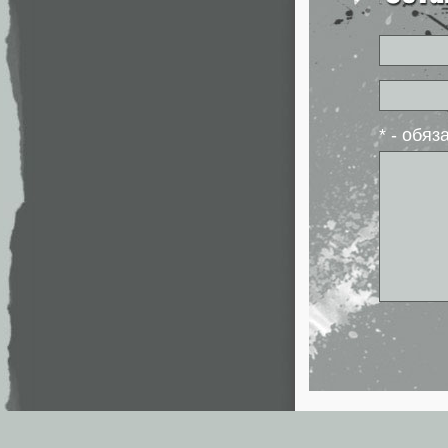
* - обя