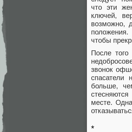
что эти же
ключей, ве
возможно, д
положения.
чтобы прекра
После того
недобросо
звонок офш
спасатели 
больше, че
стесняются
месте. Одн
отказыватьс
*