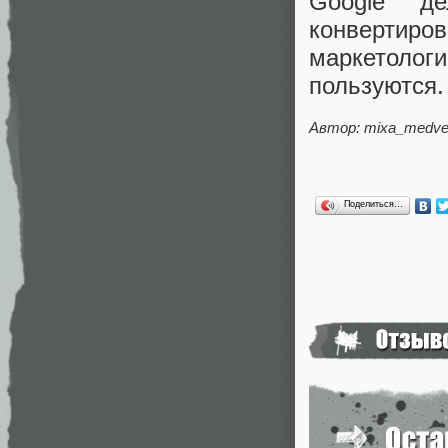
Google де
конвертиро
маркетоло
пользуются.
Автор: mixa_medv
Поделиться…