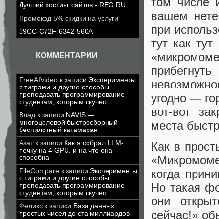
том числе 
Лучший хостинг сайтов - REG.RU
вашем нете
Промокод 5% скидки на услуги
при исполь
39CC-C72F-6342-560A
тут как тут
«микромоме
КОММЕНТАРИИ
прибегнуть
FreeAIVideo
к записи
Эксперименты
невозможнос
с тиграми и другие способы
преподавать программирование
угодно — го
студентам, которым скучно
вот-вот за
Влад
к записи
NAVIS —
места быстр
многоцелевой быстросборный
беспилотный катамаран
Азат
к записи
Как я собрал LLM-
Как в прос
печку на 4 GPU, и на что она
«Микромоме
способна
FileCompare
к записи
Эксперименты
когда прин
с тиграми и другие способы
Но такая фо
преподавать программирование
студентам, которым скучно
они открыт
Феликс
к записи
База данных
сейчас!» об
простых чисел до ста миллиардов