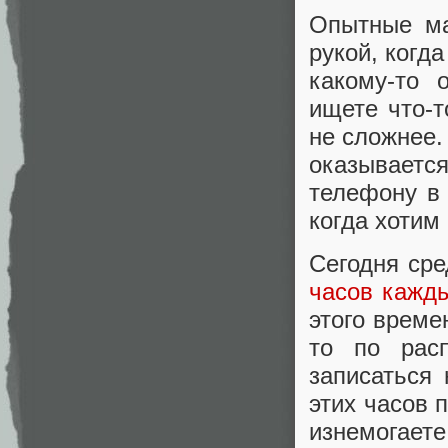
Опытные ма
рукой, когд
какому-то 
ищете что-т
не сложнее
оказывает
телефону в 
когда хотим 
Сегодня ср
часов кажд
этого време
то по рас
записаться
этих часов 
изнемогаете