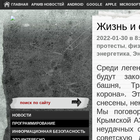
ГЛАВНАЯ
АРХИВ НОВОСТЕЙ
ANDROID
GOOGLE
APPLE
MICROSOF
Жизнь и
2022-01-30
в 8
протесты
,
физ
энергетика
,
Эн
Среди леген
будут зак
башня, Тр
корона». Э
снесены, не
Мы погово
НОВОСТИ
Крымской А
ПРОГРАММИРОВАНИЕ
неудачных 
ИНФОРМАЦИОННАЯ БЕЗОПАСНОСТЬ
советскую
ЭТО ИНТЕРЕСНО