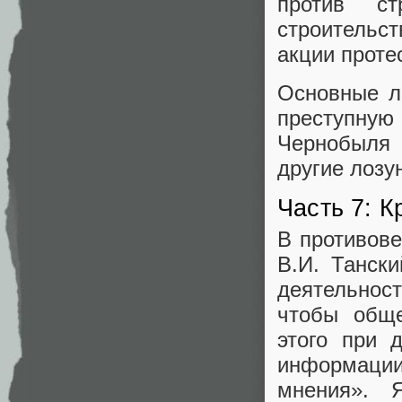
против ст
строительс
акции проте
Основные л
преступную
Чернобыля
другие лозу
Часть 7: К
В противов
В.И. Танск
деятельност
чтобы обще
этого при 
информации
мнения». 