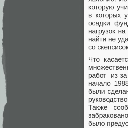
которую уч
в которых 
осадки фун
нагрузок на
найти не уд
со скепсисо
Что касает
множествен
работ из-з
начало 1988
были сдела
руководств
Также соо
забраковано
было предус