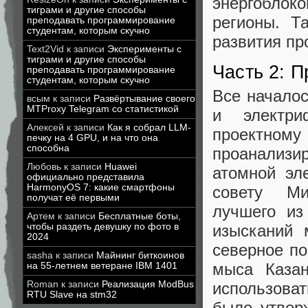
энергоблок
тиграми и другие способы
регионы. Т
преподавать программирование
студентам, которым скучно
развития пр
Text2Vid
к записи
Эксперименты с
тиграми и другие способы
Часть 2: 
преподавать программирование
студентам, которым скучно
Все началос
всым
к записи
Развёртывание своего
MTProxy Telegram со статистикой
и электр
Алексей
к записи
Как я собрал LLM-
проектно
печку на 4 GPU, и на что она
способна
проанализи
Любовь
к записи
Huawei
атомной эл
официально представила
HarmonyOS 7: какие смартфоны
совету Ми
получат её первыми
лучшего из
Артем
к записи
Бесплатные боты,
изысканий 
чтобы раздеть девушку по фото в
2024
северное по
sasha
к записи
Майнинг биткоинов
мыса Казан
на 55-летнем ветеране IBM 1401
использова
Roman
к записи
Реализация ModBus
RTU Slave на stm32
было утвер