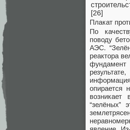
Плакат прот
По качеств
поводу бет
АЭС. “Зелё
реактора ве
фундамент
результат
информаци
опирается н
возникает 
“зелёных” 
землетря
неравномерн
явление. Из