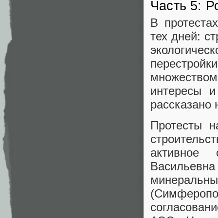
Часть 5: 
В протеста
тех дней: с
экологиче
перестрой
множеством
интересы и
рассказано 
Протесты н
строитель
активное 
Васильевн
минеральн
(Симфероп
согласован