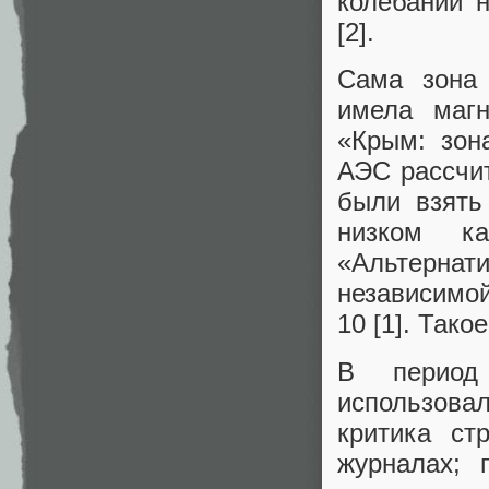
колебаний 
[2].
Сама зона 
имела магн
«Крым: зон
АЭС рассчит
были взять
низком ка
«Альтернат
независимо
10 [1]. Так
В период 
использова
критика ст
журналах; 