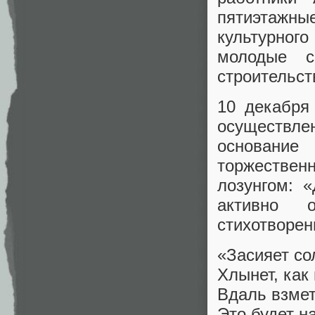
пятиэтажны
культурног
молодые с
строительст
10 декабря
осуществл
основание
торжествен
лозунгом: 
активно 
стихотворен
«Засияет со
Хлынет, как
Вдаль взмет
Это будет н