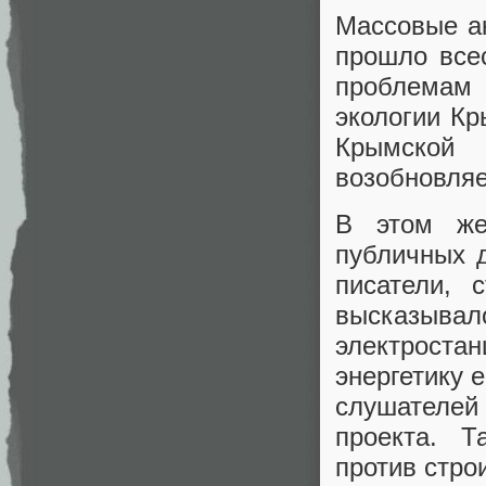
Массовые ак
прошло все
проблемам
экологии Кр
Крымской
возобновляе
В этом же
публичных д
писатели, 
высказыв
электроста
энергетику 
слушателе
проекта. 
против стро