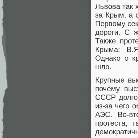
Львова так 
за Крым, а 
Первому сек
дороги. С 
Также прот
Крыма: В.Я
Однако о к
шло.
Крупные выс
почему выс
СССР долго
из-за чего 
АЭС. Во-в
протеста, 
демократичн