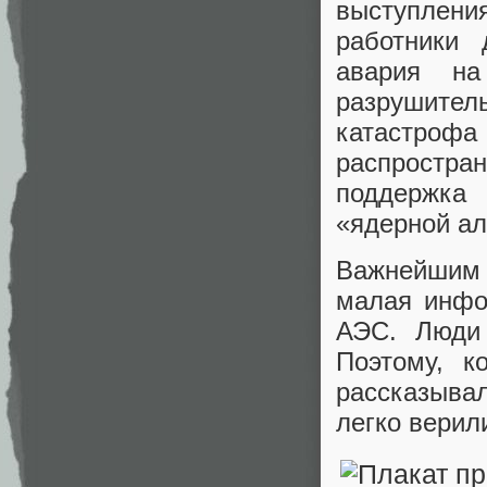
выступлен
работники 
авария н
разрушит
катастро
распростра
поддержка 
«ядерной ал
Важнейшим 
малая инфо
АЭС. Люди 
Поэтому, к
рассказыва
легко верил