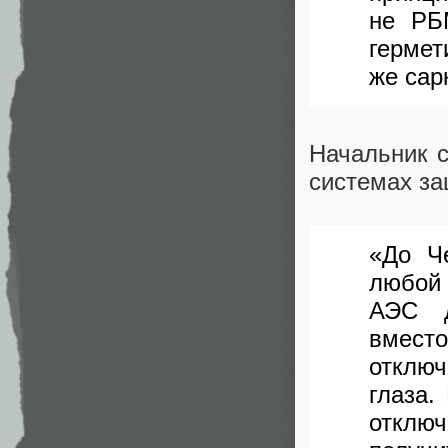
не РБ
гермет
же сар
Начальник 
системах з
«До Ч
любой 
АЭС д
вмест
отключ
глаза.
отклю