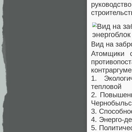
руководств
строительств
Вид на забр
Атомщики с
противоп
контраргуме
1. Эколог
тепловой
2. Повышен
Чернобыльс
3. Способн
4. Энерго-д
5. Политиче