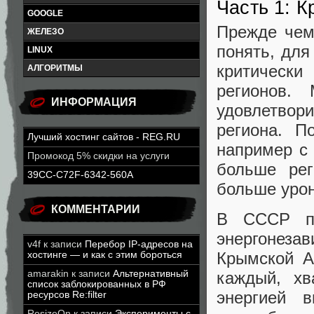
Часть 1: К
GOOGLE
Прежде чем
ЖЕЛЕЗО
понять, для
LINUX
критически
АЛГОРИТМЫ
регионов.
ИНФОРМАЦИЯ
удовлетвор
региона. П
Лучший хостинг сайтов - REG.RU
например с
Промокод 5% скидки на услуги
больше рег
39CC-C72F-6342-560A
больше урон
КОММЕНТАРИИ
В СССР по
энергонез
v4f
к записи
Перебор IP-адресов на
Крымской А
хостинге — и как с этим бороться
каждый, хв
amarakin
к записи
Альтернативный
список заблокированных в РФ
энергией 
ресурсов Re:filter
ResizeOn
к записи
Эксперименты с