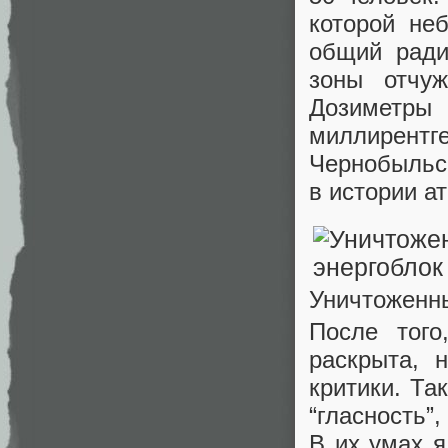
которой не
общий ради
зоны отчуж
Дозиметр
миллирентг
Чернобыльск
в истории а
Уничтоженны
После тог
раскрыта, 
критики. Та
“гласность”
В их умах я