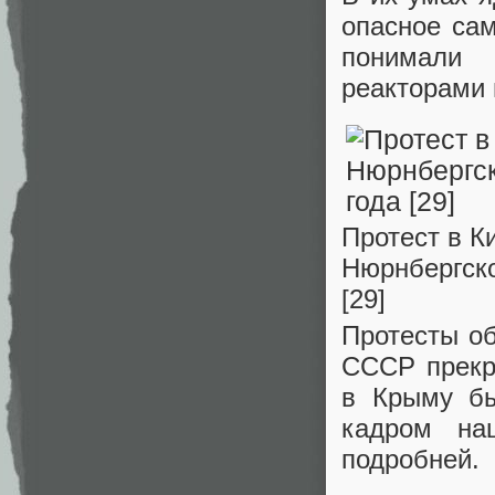
опасное сам
понимали 
реакторами 
Протест в К
Нюрнбергско
[29]
Протесты о
СССР прекр
в Крыму бы
кадром на
подробней.