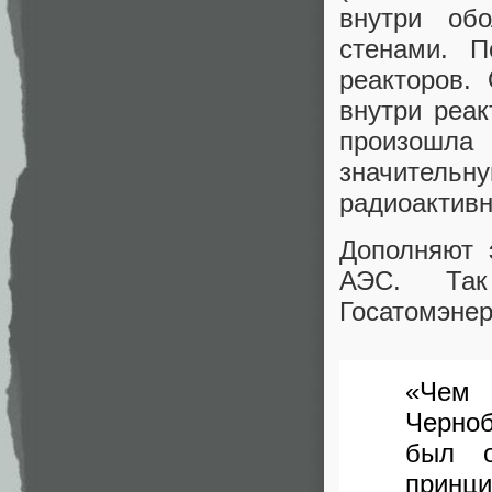
внутри об
стенами. П
реакторов.
внутри реак
произошла
значительну
радиоактивн
Дополняют 
АЭС. Так
Госатомэнер
«Чем
Черноб
был о
принци