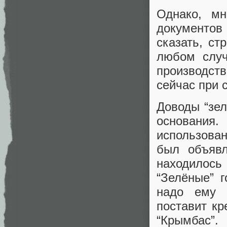
Однако, м
документо
сказать, ст
любом случ
производст
сейчас при 
Доводы “зе
основания
использова
был объявл
находилось 
“Зелёные” г
надо ему 
поставит кр
“Крымбас”