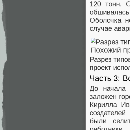
120 тонн. 
обшивалас
Оболочка н
случае авар
Разрез типо
проект испо
Часть 3: 
До начала 
заложен гор
Кирилла Ив
создателей
были сели
работники