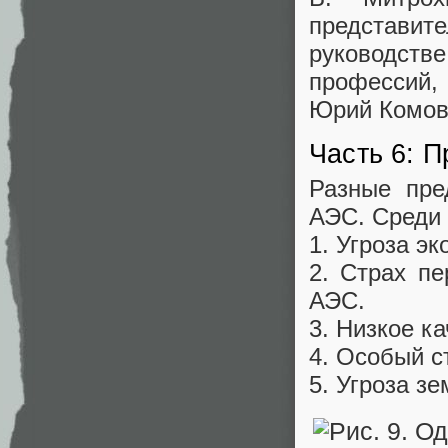
представит
руководст
профессий,
Юрий Комов 
Часть 6: П
Разные пре
АЭС. Среди 
1. Угроза э
2. Страх п
АЭС.
3. Низкое к
4. Особый с
5. Угроза з