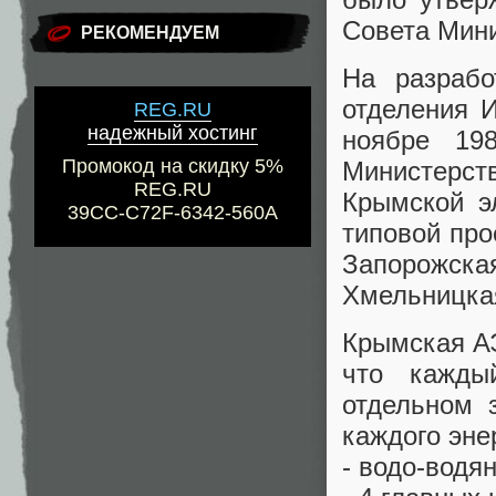
Совета Мини
РЕКОМЕНДУЕМ
На разрабо
отделения И
REG.RU
надежный хостинг
ноябре 19
Промокод на скидку 5%
Министерст
REG.RU
Крымской э
39CC-C72F-6342-560A
типовой про
Запорожска
Хмельницкая
Крымская АЭ
что кажды
отдельном 
каждого эне
- водо-водя