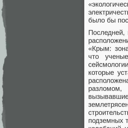
«экологиче
электричест
было бы пос
Последней, 
расположени
«Крым: зон
что учены
сейсмолог
которые ус
расположе
разломом, 
вызывавши
землетряс
строительс
подземных т