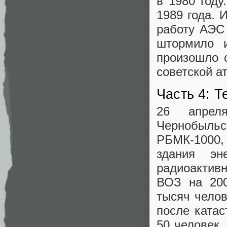
в 1980 году
1989 года. 
работу АЭС
штормило и
произошло с
советской а
Часть 4: 
26 апрел
Чернобыльс
РБМК-1000
здания эн
радиоактив
ВОЗ на 200
тысяч челов
после ката
50 человек.