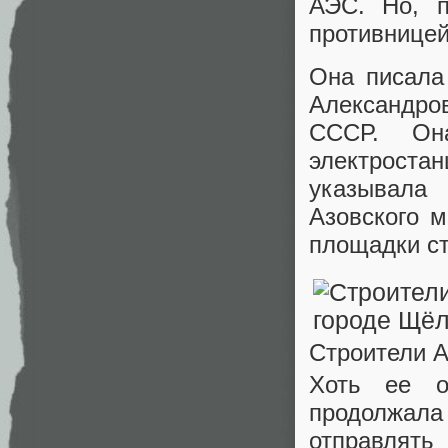
АЭС. Но, п
противницей
Она писала
Александров
СССР. Она
электрост
указывала
Азовского 
площадки ст
Строители А
Хоть ее о
продолжал
отправлять