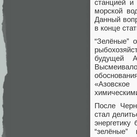
станцией и
морской во
Данный вопр
в конце стат
“Зелёные” 
рыбохозяйс
будущей А
Высмеива
обоснован
«Азовское
химическими 
После Черн
стал делить
энергетику 
“зелёные”