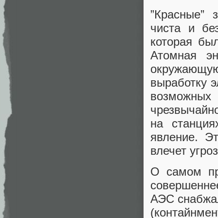
”Красные” 
чиста и бе
которая бы
Атомная эн
окружающу
выработку э
возможных
чрезвычайно
на станция
явление. Э
влечет угроз
О самом пр
совершенне
АЭС снабжал
(контайнмен