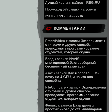
Лучший хостинг сайтов - REG.RU
Промокод 5% скидки на услуги
39CC-C72F-6342-560A
КОММЕНТАРИИ
FreeAIVideo
к записи
Эксперименты
с тиграми и другие способы
преподавать программирование
студентам, которым скучно
Влад
к записи
NAVIS —
многоцелевой быстросборный
беспилотный катамаран
Азат
к записи
Как я собрал LLM-
печку на 4 GPU, и на что она
способна
FileCompare
к записи
Эксперименты
с тиграми и другие способы
преподавать программирование
студентам, которым скучно
Феликс
к записи
База данных
простых чисел до ста миллиардов