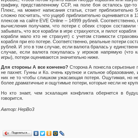
графику, представленному CCP, на поле боя осталось где-то
Плекс, на момент написания статьи, стоит приблизительно 
сложно посчитать, что ущерб приблизительно оценивается в 13
плексов на сайте EVE Online – 14999 рублей. Соответственно
вычисления получаем, что потери с обеих сторон составили 
забывать, что все корабли в игре страхуются, и пилот корабля
корабли мало кто не страхует) с учетом стоимости страховк
корабля при его потере. Соответственно, реальные потери сос
рублей. И это в том случае, если валюта бралась у единствен
случае, если валюта покупалась у игроков напрямую (что 
игры), потери оцениваются значительно ниже.
Для стороны А все кончено?
Сторона А понесла серьезные п
не пахнет. Гунны и Ко. очень крупное и сильное образование,
них не то чтобы слишком ужасающая потеря. Ощутимая, но н
более драматичные и ощутимые потери, которые несли не круп
Но кто знает, чем эскалация конфликта обернется в буду
говорится.
Автор: HepBo3
Поделиться…