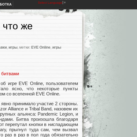
Select Language
▼
АБОТКА
 что же
авки
,
игры
, метки:
EVE Online
,
игры
и битвами
об игре EVE Online, пользователем
тало ясно, что некоторые пункты
ом со вселенной EVE Online.
 явно принимало участие 2 стороны.
 Alliance и Tribal Band, назовем их
рупных альянса: Pandemic Legion, и
пандами. Битва произошла благодаря
лот перепутал кнопки в ниспадающем
агу, прыгнул туда сам, чем вызвал
о раз в раз в пол года обязательно