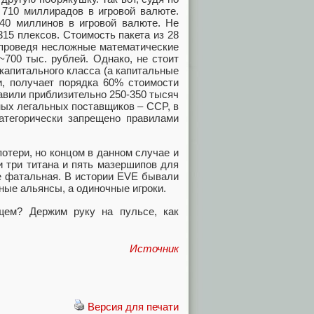
 710 миллирадов в игровой валюте.
540 миллинов в игровой валюте. Не
15 плексов. Стоимость пакета из 28
, проведя несложные математические
~700 тыс. рублей. Однако, не стоит
 капитального класса (а капитальные
и, получает порядка 60% стоимости
тавили приблизительно 250-350 тысяч
ных легальных поставщиков – CCP, в
категорически запрещено правилами
отери, но концом в данном случае и
 и три титана и пять мазершипов для
е фатальная. В истории EVE бывали
ные альянсы, а одиночные игроки.
щем? Держим руку на пульсе, как
Источник
Версия для печати