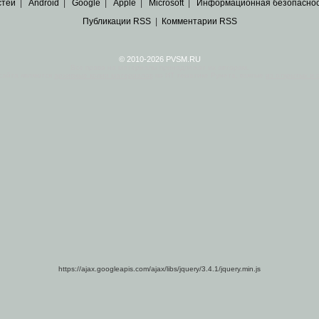
стей
|
Android
|
Google
|
Apple
|
Microsoft
|
Информационная безопасно
Публикации RSS
|
Комментарии RSS
© 2010-2026 PVSM.RU
Все права на материалы принадлежат их авторам.
сайта являются
архивные копии материалов
по ИТ тематике Рунета, взятые
из открытых и 
https://ajax.googleapis.com/ajax/libs/jquery/3.4.1/jquery.min.js