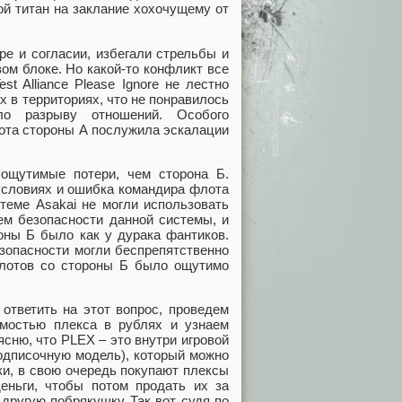
ой титан на заклание хохочущему от
ре и согласии, избегали стрельбы и
ом блоке. Но какой-то конфликт все
t Alliance Please Ignore не лестно
х в территориях, что не понравилось
ло разрыву отношений. Особого
лота стороны А послужила эскалации
ощутимые потери, чем сторона Б.
условиях и ошибка командира флота
теме Asakai не могли использовать
нем безопасности данной системы, и
оны Б было как у дурака фантиков.
зопасности могли беспрепятственно
пилотов со стороны Б было ощутимо
ответить на этот вопрос, проведем
имостью плекса в рублях и узнаем
сню, что PLEX – это внутри игровой
подписочную модель), который можно
оки, в свою очередь покупают плексы
еньги, чтобы потом продать их за
другую побрякушку. Так вот, судя по