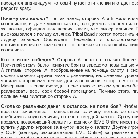
находится индивидуум, который путает эти кнопки и отдает св
радости врагу.
Почему они воюют?
Не так давно, стороны А и Б жили в ми
конфликтов, и, даже можно сказать, находились в одном силов
же возник, официальная версия гласит, что лидер альянса Tes
высказывался в пользу альянса Tribal Band и хотел потеснить и
лидеру альянса Goonswarm Federation и способствова
противостояния не намечалось, но небезызвестная ошибка пи
конфликта.
Кто в итоге победил?
Сторона А понесла гораздо более 
Причиной этому было принятие боя на заведомо невыгодных 
А (титаны стороны А, проброшенные на помощь флоту, в сис
своего главного оружия из-за ограничений, наложенных уров
являлись хорошими целями для мазершипов, которых у стор
Мазершипы, в свою очередь, в системах с низким уровнем бе
реализовать весь свой боевой потенциал). Помимо этого, 
больше, чем пилотов со стороны А.
Сколько реальных денег в осталось на поле боя?
Чтобы 
простое вычисление – сопоставим величину потерь со сто
приблизительную величину потерь в твердой валюте. Сразу поя
предмет, позволяющий оплатить подписку (EVE Online имеет 
купить у других игроков за внутри игровую валюту. Другие игр
у CCP (контора, разработавшая EVE Online) за реальные д
игровые, чтобы потом купить какой-нибудь кораблик или какую 