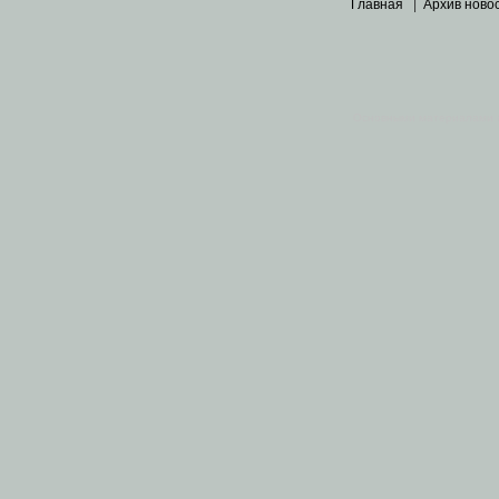
Главная
|
Архив ново
Основными материалами 