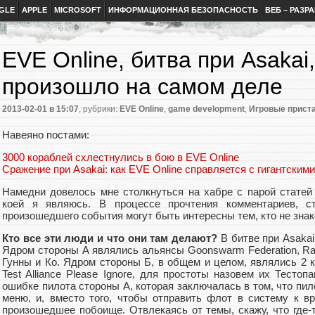
GLE
APPLE
MICROSOFT
ИНФОРМАЦИОННАЯ БЕЗОПАСНОСТЬ
ВЕБ – РАЗР
EVE Online, битва при Asakai,
произошло на самом деле
2013-02-01
в 15:07
, рубрики:
EVE Online
,
game development
,
Игровые прист
Навеяно постами:
3000 кораблей схлестнулись в бою в EVE Online
Сражение при Asakai: как EVE Online справляется с гигантским
Намедни довелось мне столкнуться на хабре с парой статей 
коей я являюсь. В процессе прочтения комментариев, с
произошедшего события могут быть интересны тем, кто не знак
Кто все эти люди и что они там делают?
В битве при Asakai
Ядром стороны А являлись альянсы Goonswarm Federation, Razor
Гунны и Ко. Ядром стороны Б, в общем и целом, являлись 2 к
Test Alliance Please Ignore, для простоты назовем их Тесто
ошибке пилота стороны А, которая заключалась в том, что пи
меню, и, вместо того, чтобы отправить флот в систему к вр
произошедшее побоище. Отвлекаясь от темы, скажу, что где-т