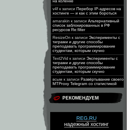
на коленке
v4f
к записи
Перебор IP-адресов на
хостинге — и как с этим бороться
amarakin
к записи
Альтернативный
список заблокированных в РФ
ресурсов Re:filter
ResizeOn
к записи
Эксперименты с
тиграми и другие способы
преподавать программирование
студентам, которым скучно
Text2Vid
к записи
Эксперименты с
тиграми и другие способы
преподавать программирование
студентам, которым скучно
всым
к записи
Развёртывание своего
MTProxy Telegram со статистикой
РЕКОМЕНДУЕМ
REG.RU
надежный хостинг