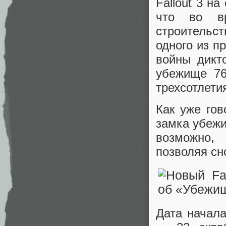
Fallout 3 н
что во в
строительс
одного из п
войны дикт
убежище 76
трехсотлети
Как уже гов
замка убежи
возможно, 
позволяя сн
Дата начала