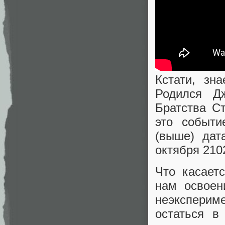
Кстати, зн
Родился Д
Братства Ст
это событи
(выше) дат
октября 210
Что касает
нам освоен
неэксперим
остаться в