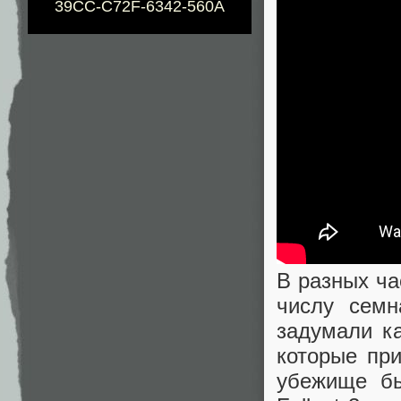
39CC-C72F-6342-560A
В разных ча
числу семн
задумали ка
которые пр
убежище бы