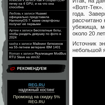
Итак, на да
Алексей
к записи
Как я собрал LLM-
печку на 4 GPU, и на что она
«Волт-Тек»
способна
года. Заве
Любовь
к записи
Huawei
официально представила
рассчитано 
HarmonyOS 7: какие смартфоны
получат её первыми
убежища, м
Артем
к записи
Бесплатные боты,
около 20 лет
чтобы раздеть девушку по фото в
2024
Источник э
sasha
к записи
Майнинг биткоинов
на 55-летнем ветеране IBM 1401
небольшой я
Roman
к записи
Реализация ModBus
RTU Slave на stm32
РЕКОМЕНДУЕМ
REG.RU
надежный хостинг
Промокод на скидку 5%
REG.RU