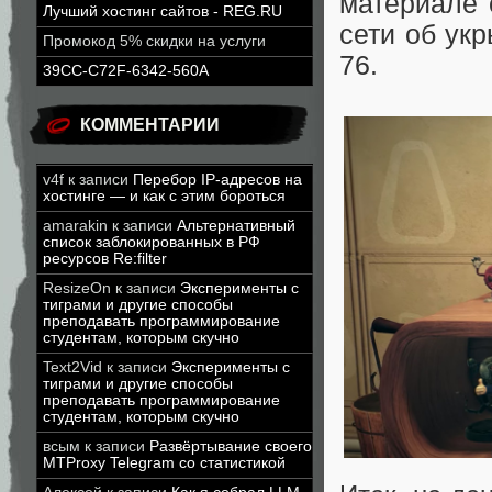
материале 
Лучший хостинг сайтов - REG.RU
сети об ук
Промокод 5% скидки на услуги
76.
39CC-C72F-6342-560A
КОММЕНТАРИИ
v4f
к записи
Перебор IP-адресов на
хостинге — и как с этим бороться
amarakin
к записи
Альтернативный
список заблокированных в РФ
ресурсов Re:filter
ResizeOn
к записи
Эксперименты с
тиграми и другие способы
преподавать программирование
студентам, которым скучно
Text2Vid
к записи
Эксперименты с
тиграми и другие способы
преподавать программирование
студентам, которым скучно
всым
к записи
Развёртывание своего
MTProxy Telegram со статистикой