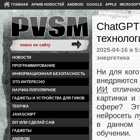
ГЛАВНАЯ
АРХИВ НОВОСТЕЙ
ANDROID
GOOGLE
APPLE
MICROSOF
ChatGPT
технолог
2025-04-16
в 5
энергетика
НОВОСТИ
ПРОГРАММИРОВАНИЕ
Ни для кого
ИНФОРМАЦИОННАЯ БЕЗОПАСНОСТЬ
внедряются
ЭТО ИНТЕРЕСНО
ИИ
отлично
НАУЧНО-ПОПУЛЯРНОЕ
картинки и 
ГАДЖЕТЫ И УСТРОЙСТВА ДЛЯ ГИКОВ
сфере? Эт
ТЕКУЧКА
нейросеть л
JAVASCRIPT
в данном 
DIY ИЛИ СДЕЛАЙ САМ
ГАДЖЕТЫ
обучении.
ANDROID