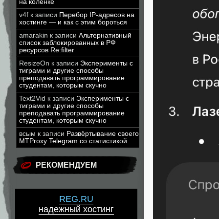
на коленке
v4f
к записи
Перебор IP-адресов на
хостинге — и как с этим бороться
amarakin
к записи
Альтернативный
список заблокированных в РФ
ресурсов Re:filter
ResizeOn
к записи
Эксперименты с
тиграми и другие способы
преподавать программирование
студентам, которым скучно
Text2Vid
к записи
Эксперименты с
тиграми и другие способы
преподавать программирование
студентам, которым скучно
всым
к записи
Развёртывание своего
MTProxy Telegram со статистикой
РЕКОМЕНДУЕМ
REG.RU
надежный хостинг