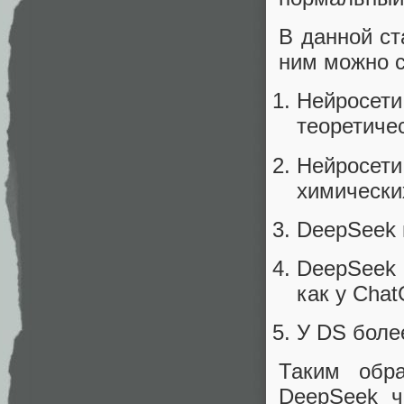
В данной ст
ним можно 
Нейросе
теоретиче
Нейросети
химически
DeepSeek 
DeepSeek 
как у Cha
У DS боле
Таким обр
DeepSeek ч