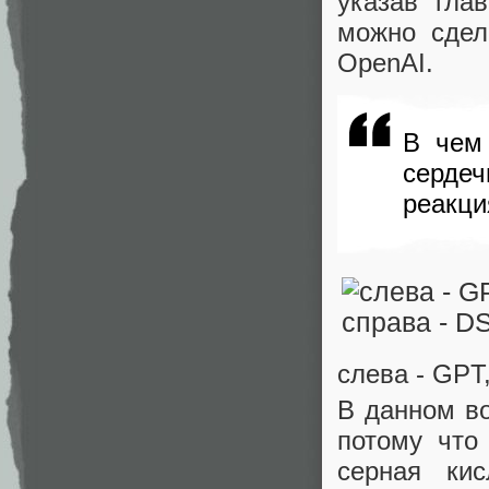
указав гла
можно сдел
OpenAI.
В чем 
серде
реакци
слева - GPT,
В данном в
потому что
серная ки