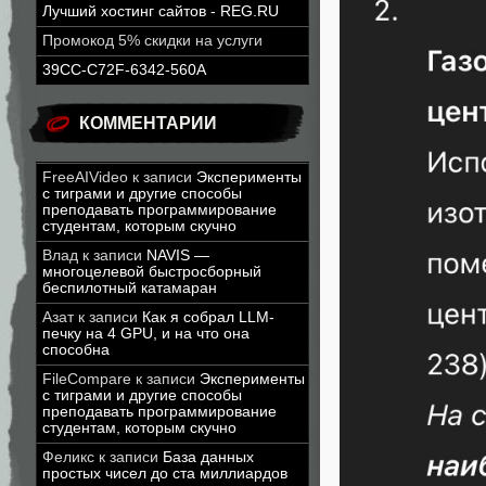
Лучший хостинг сайтов - REG.RU
Промокод 5% скидки на услуги
39CC-C72F-6342-560A
КОММЕНТАРИИ
FreeAIVideo
к записи
Эксперименты
с тиграми и другие способы
преподавать программирование
студентам, которым скучно
Влад
к записи
NAVIS —
многоцелевой быстросборный
беспилотный катамаран
Азат
к записи
Как я собрал LLM-
печку на 4 GPU, и на что она
способна
FileCompare
к записи
Эксперименты
с тиграми и другие способы
преподавать программирование
студентам, которым скучно
Феликс
к записи
База данных
простых чисел до ста миллиардов