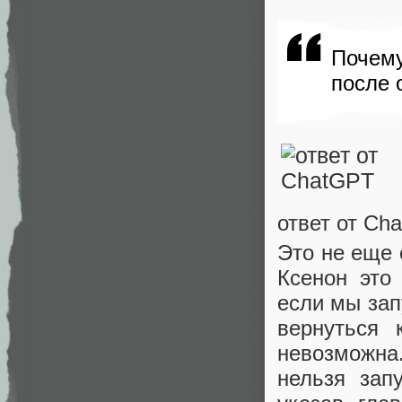
Почему
после 
ответ от Ch
Это не еще 
Ксенон это
если мы зап
вернуться
невозможна
нельзя зап