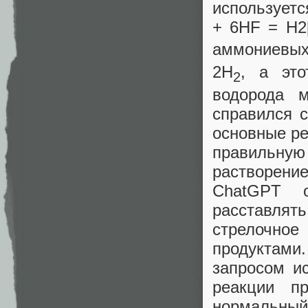
используетс
+ 6HF = H2
аммониевых
2H
, а эт
2
водорода 
справился 
основные ре
правильну
растворение
ChatGPT 
расставлять
стрелочно
продуктам
запросом и
реакции п
нормальный