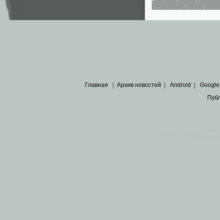
Главная
|
Архив новостей
|
Android
|
Google
Пуб
Все пра
Основными материалами сайта являются
архивные ко