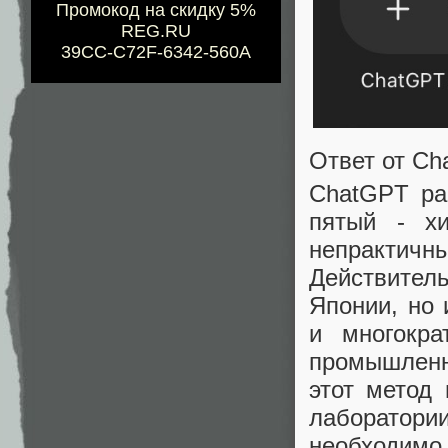
Промокод на скидку 5%
REG.RU
39CC-C72F-6342-560A
Ответ от C
ChatGPT ра
пятый - хи
непракти
Действител
Японии, но 
и многокра
промышленно
этот метод 
лаборатор
необходимо