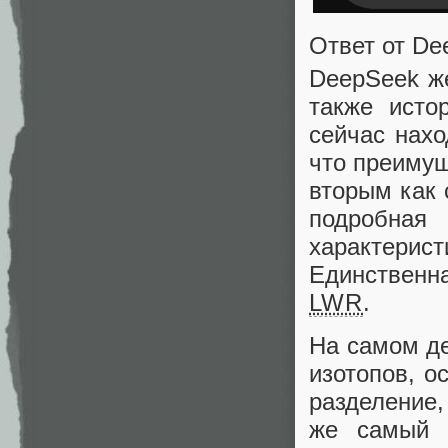
Ответ от De
DeepSeek же
также исто
сейчас нахо
что преимущ
вторым как 
подробн
характер
Единственн
LWR
.
На самом де
изотопов, о
разделение,
же самый 