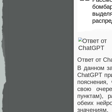
бомба
выдел
распре
Ответ от C
В данном за
ChatGPT при
пояснения, 
свою очер
пунктам), 
обеих нейр
значениям.