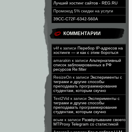
Лучший хостинг сайтов - REG.RU
Промокод 5% скидки на услуги
39CC-C72F-6342-560A
КОММЕНТАРИИ
v4f
к записи
Перебор IP-адресов на
хостинге — и как с этим бороться
amarakin
к записи
Альтернативный
список заблокированных в РФ
ресурсов Re:filter
ResizeOn
к записи
Эксперименты с
тиграми и другие способы
преподавать программирование
студентам, которым скучно
Text2Vid
к записи
Эксперименты с
тиграми и другие способы
преподавать программирование
студентам, которым скучно
всым
к записи
Развёртывание своего
MTProxy Telegram со статистикой