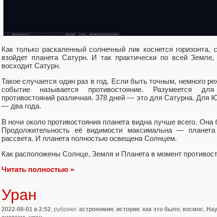
Как только раскаленный солнечный лик коснется горизонта, 
взойдет планета Сатурн. И так практически по всей Земле,
восходит Сатурн.
Такое случается один раз в год. Если быть точным, немного реж
событие называется противостояние. Разумеется дл
противостояний различная. 378 дней — это для Сатурна. Для Ю
— два года.
В ночи около противостояния планета видна лучше всего. Она 
Продолжительность её видимости максимальна — планета
рассвета. И планета полностью освещена Солнцем.
Как расположены Солнце, Земля и Планета в момент противос
Читать полностью »
Уран
2022-08-01
в 2:52
, рубрики:
астрономия
,
история
,
как это было
,
космос
,
Нау