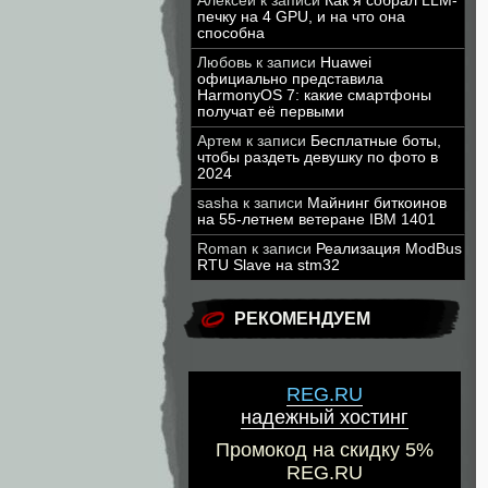
Алексей
к записи
Как я собрал LLM-
печку на 4 GPU, и на что она
способна
Любовь
к записи
Huawei
официально представила
HarmonyOS 7: какие смартфоны
получат её первыми
Артем
к записи
Бесплатные боты,
чтобы раздеть девушку по фото в
2024
sasha
к записи
Майнинг биткоинов
на 55-летнем ветеране IBM 1401
Roman
к записи
Реализация ModBus
RTU Slave на stm32
РЕКОМЕНДУЕМ
REG.RU
надежный хостинг
Промокод на скидку 5%
REG.RU