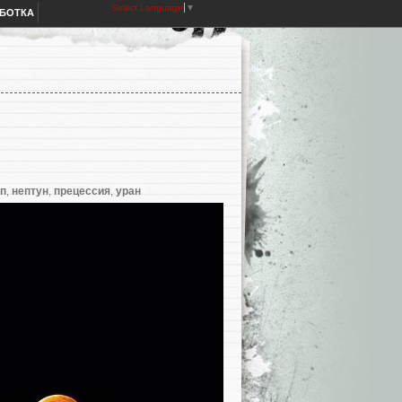
Select Language
▼
АБОТКА
п
,
нептун
,
прецессия
,
уран