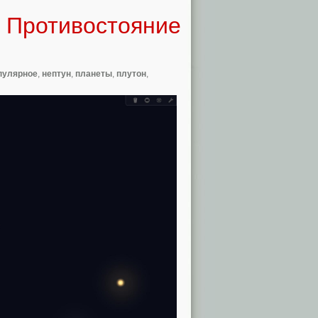
2. Противостояние
пулярное
,
нептун
,
планеты
,
плутон
,