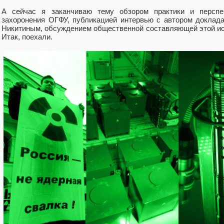
А сейчас я заканчиваю тему обзором практики и перспе
захоронения ОГФУ, публикацией интервью с автором докла
Никитиным, обсуждением общественной составляющей этой ист
Итак, поехали.