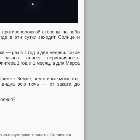
с противоположной стороны на небо
 где в эти сутки заходит Солнце и
е — раз в 1 год и две недели. Такое
я разных планет периодичность
питера 1 год и 1 месяц, а для Марса
ближе к Земле, чем в иные моменты.
 видна всю ночь — от заката до
тояния?
чно-популярное
,
планеты
,
Солнечная