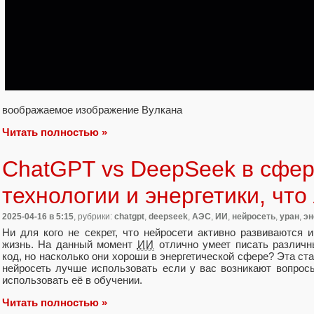
воображаемое изображение Вулкана
Читать полностью »
ChatGPT vs DeepSeek в сфер
технологии и энергетики, чт
2025-04-16
в 5:15
, рубрики:
chatgpt
,
deepseek
,
АЭС
,
ИИ
,
нейросеть
,
уран
,
эн
Ни для кого не секрет, что нейросети активно развиваются
жизнь. На данный момент
ИИ
отлично умеет писать различны
код, но насколько они хороши в энергетической сфере? Эта ст
нейросеть лучше использовать если у вас возникают вопрос
использовать её в обучении.
Читать полностью »