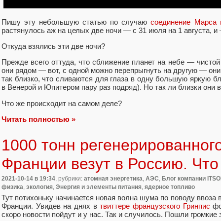
Пишу эту небольшую статью по случаю
соединение Марса 
растянулось аж на целых две ночи — с 31 июля на 1 августа, и —
Откуда взялись эти две ночи?
Прежде всего оттуда, что сближение планет на небе — чистой
они рядом — вот, с одной можно перепрыгнуть на другую — они
так близко, что сливаются для глаза в одну большую яркую бл
в Венерой и Юпитером пару раз подряд). Но так ли близки они 
Что же происходит на самом деле?
Читать полностью »
1000 тонн регенерированного
Франции везут в Россию. Что
2021-10-14
в 19:34
, рубрики:
атомная энергетика
,
АЭС
,
Блог компании ITSO
физика
,
экология
,
Энергия и элементы питания
,
ядерное топливо
Тут потихоньку начинается новая волна шума по поводу ввоза 
Франции. Увидев на днях в
твиттере французского Гринпис
фо
скоро новости пойдут и у нас. Так и случилось. Пошли громкие 