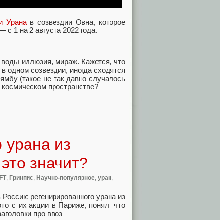
и Урана
в созвездии Овна, которое
 с 1 на 2 августа 2022 года.
 воды иллюзия, мираж. Кажется, что
 в одном созвездии, иногда сходятся
ямбу (такое не так давно случалось
в космическом пространстве?
 урана из
 это значит?
FT
,
Гринпис
,
Научно-популярное
,
уран
,
в Россию регенирированного урана из
то с их акции в Париже, понял, что
заголовки про ввоз