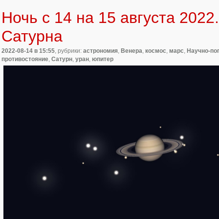
Ночь с 14 на 15 августа 202
Сатурна
2022-08-14
в 15:55
, рубрики:
астрономия
,
Венера
,
космос
,
марс
,
Научно-по
противостояние
,
Сатурн
,
уран
,
юпитер