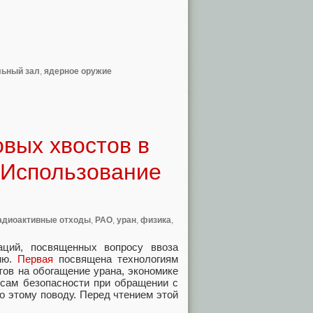
льный зал
,
ядерное оружие
вых хвостов в
: Использование
адиоактивные отходы
,
РАО
,
уран
,
физика
,
аций, посвященных вопросу ввоза
сию.
Первая
посвящена технологиям
ов на обогащение урана, экономике
ам безопасности при обращении с
о этому поводу. Перед чтением этой