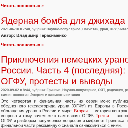
Читать полностью »
Ядерная бомба для джихада
2021-06-10
в 7:48
, рубрики:
Научно-популярное
,
Пакистан
,
уран
,
ЦРУ
,
Чита
Автор: Владимир Герасименко
Читать полностью »
Приключения немецких урано
России. Часть 4 (последняя)
ОГФУ, протесты и выводы
2020-09-02
в 8:44
, рубрики:
Гринпис
,
Научно-популярное
,
ОЯТ
,
радиация
,
р
химия
,
экология
,
Энергия и элементы питания
Это четвертая и финальная часть из серии моих публик
обедненного гексафторида урана (ОГФУ) из Европы в Рос
обогащения урана в России и мире.
Вторая
— истории контракт
вопроса и тому зачем же к нам ввозят ОГФУ.
Третья
— вопрос
ОГФУ и разбором популярных вопросов и мифов от Гринписа п
финальной части рекомендую сначала ознакомиться с ними.