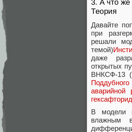
3. А что ж
Теория
Давайте по
при разгер
решали мо
темой)
Инст
даже разр
открытых пу
ВНКСФ-13 (
Поддубного
аварийной 
гексафторид
В модели 
влажным в
дифференци