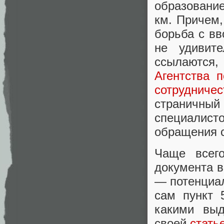
образовани
км. Причем,
борьба с в
не удивит
ссылаются,
Агентства 
сотрудничес
страничны
специалисто
обращения с
Чаще всег
документа в
— потенциал
сам пункт 
какими вы
своей
стать