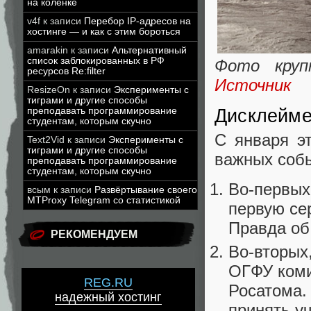
на коленке
v4f
к записи
Перебор IP-адресов на
хостинге — и как с этим бороться
amarakin
к записи
Альтернативный
список заблокированных в РФ
Фото круп
ресурсов Re:filter
Источник
ResizeOn
к записи
Эксперименты с
тиграми и другие способы
преподавать программирование
Дисклейм
студентам, которым скучно
С января э
Text2Vid
к записи
Эксперименты с
тиграми и другие способы
важных соб
преподавать программирование
студентам, которым скучно
Во-первых
всым
к записи
Развёртывание своего
MTProxy Telegram со статистикой
первую се
Правда об
РЕКОМЕНДУЕМ
Во-вторых
ОГФУ коми
REG.RU
Росатома.
надежный хостинг
принять у