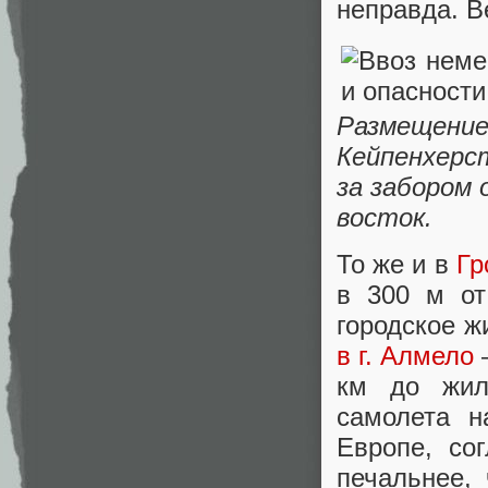
неправда. В
Размещен
Кейпенхерс
за забором 
восток.
То же и в
Гр
в 300 м о
городское ж
в г. Алмело
—
км до жил
самолета н
Европе, со
печальнее,