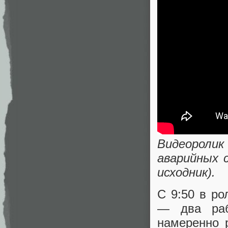
Видеороли
аварийных с
исходник).
С 9:50 в р
— два раб
намеренно 