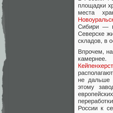
площадки хр
места хра
Новоуральс
Сибири —
Северске жи
складов, в 
Впрочем, на
камернее.
Кейпенхерст
располагаю
не дальше 
этому заво
европейских
переработки
России к с