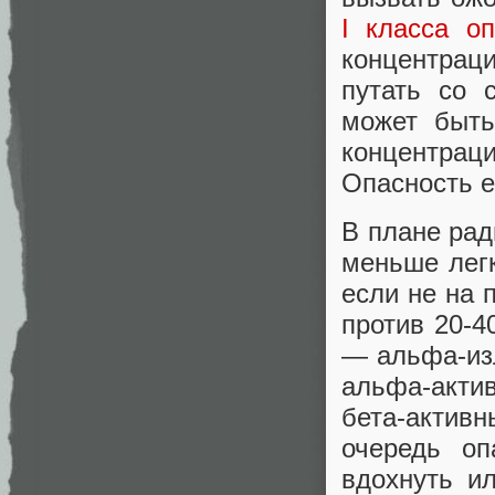
I класса оп
концентраци
путать со 
может быть
концентрац
Опасность е
В плане рад
меньше легк
если не на 
против 20-4
— альфа-изл
альфа-актив
бета-актив
очередь о
вдохнуть и