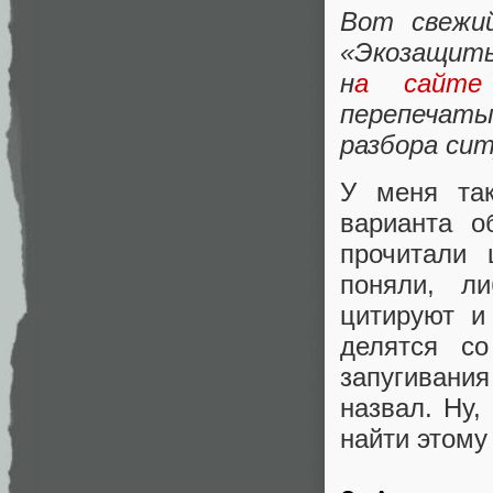
Вот свежи
«Экозащиты
н
а сайте
перепечат
разбора сит
У меня так
варианта о
прочитали 
поняли, л
цитируют и
делятся с
запугивани
назвал. Ну,
найти этому