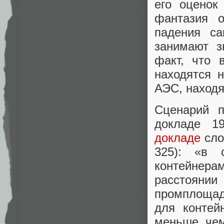
его оценок
фантазия о
падения с
занимают з
факт, что 
находятся н
АЭС, находя
Сценарий п
докладе 1
докладе
слов
325): «в 
контейнера
расстоянии
промплощадк
для контей
меньше, чем