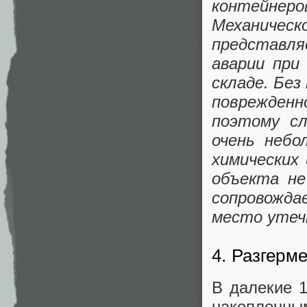
контейнеро
Механичес
представля
аварии при
складе. Без
поврежденн
поэтому с
очень небо
химических
объекта не
сопровожда
место утеч
4. Разгерм
В далекие 
накопленны