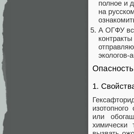
полное и 
на русско
ознакомить
А ОГФУ вс
контракты
отправляю
экологов-
Опасност
1. Свойств
Гексафтори
изотопного 
или обогащ
химически 
вызвать ожо