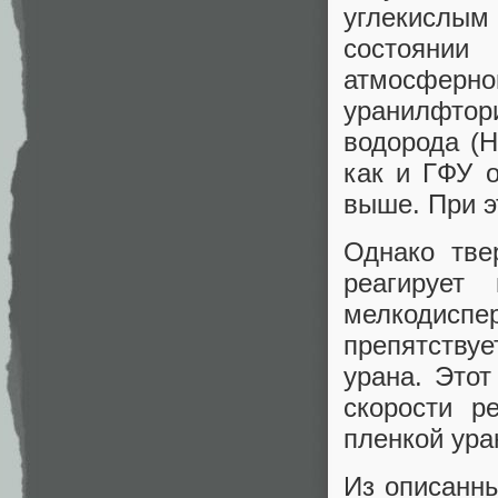
углекислы
состоянии
атмосфер
уранилфто
водорода (
как и ГФУ о
выше. При э
Однако тве
реагирует
мелкодисп
препятствуе
урана. Это
скорости р
пленкой ура
Из описанны