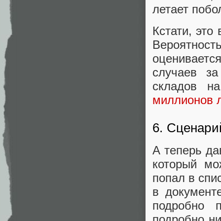
летает побо
Кстати, это
Вероятность
оцениваетс
случаев за
складов 
миллионов л
6. Сценари
А теперь да
который мо
попал в спи
в документе
подробно 
подробно ни