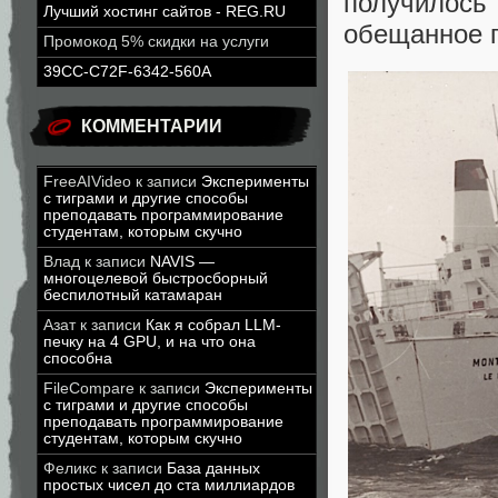
получилось
Лучший хостинг сайтов - REG.RU
обещанное п
Промокод 5% скидки на услуги
39CC-C72F-6342-560A
КОММЕНТАРИИ
FreeAIVideo
к записи
Эксперименты
с тиграми и другие способы
преподавать программирование
студентам, которым скучно
Влад
к записи
NAVIS —
многоцелевой быстросборный
беспилотный катамаран
Азат
к записи
Как я собрал LLM-
печку на 4 GPU, и на что она
способна
FileCompare
к записи
Эксперименты
с тиграми и другие способы
преподавать программирование
студентам, которым скучно
Феликс
к записи
База данных
простых чисел до ста миллиардов