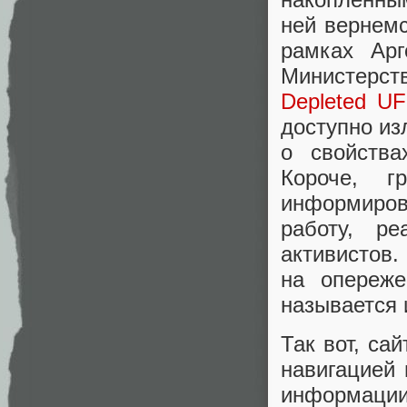
ней вернемс
рамках Арг
Министерст
Depleted UF
доступно из
о свойства
Короче, г
информиров
работу, р
активистов.
на опереже
называется 
Так вот, сай
навигацией 
информац