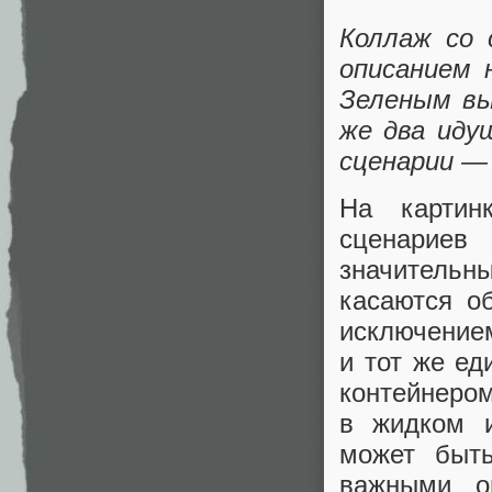
Коллаж со
описанием 
Зеленым вы
же два иду
сценарии —
На картин
сценариев
значитель
касаются о
исключением
и тот же ед
контейнером
в жидком и
может быть
важными о