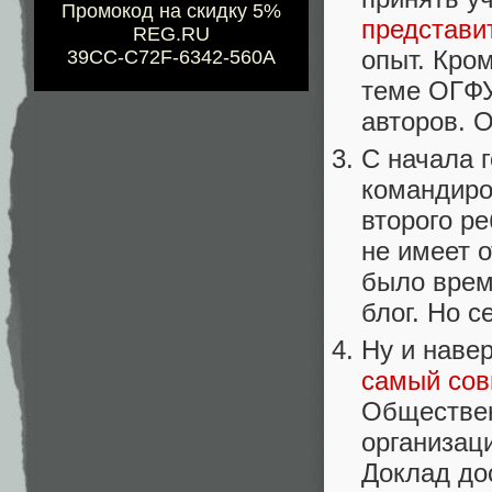
Промокод на скидку 5%
представи
REG.RU
опыт. Кром
39CC-C72F-6342-560A
теме ОГФУ
авторов. О
С начала 
командиро
второго ре
не имеет 
было време
блог. Но 
Ну и наве
самый сов
Обществен
организац
Доклад до