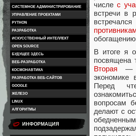
числе
с уч
СИСТЕМНОЕ АДМИНИСТРИРОВАНИЕ
встречи в 
УПРАВЛЕНИЕ ПРОЕКТАМИ
встречалс
PYTHON
противник
РАЗРАБОТКА
обогащению 
ИСКУССТВЕННЫЙ ИНТЕЛЛЕКТ
OPEN SOURCE
В итоге я 
БУДУЩЕЕ ЗДЕСЬ
посвящена 
ВЕБ-РАЗРАБОТКА
Вторая
— ис
КОСМОНАВТИКА
экономике 
РАЗРАБОТКА ВЕБ-САЙТОВ
Перед чт
GOOGLE
ознакомить
ЖЕЛЕЗО
вопросам б
LINUX
делают с о
АЛГОРИТМЫ
обедненн
ИНФОРМАЦИЯ
подзадержал