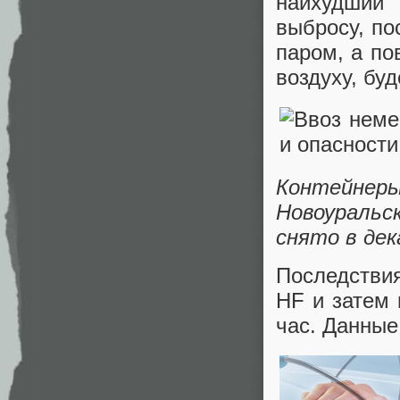
наихудший
выбросу, по
паром, а по
воздуху, бу
Контейнеры
Новоуральс
снято в дек
Последствия
HF и затем 
час. Данные