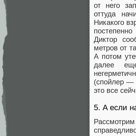
от него за
оттуда нач
Никакого вз
постепенно
Диктор соо
метров от т
А потом уте
далее ещ
негерметичн
(спойлер — 
это все сей
5. А если 
Рассмотри
справедливо