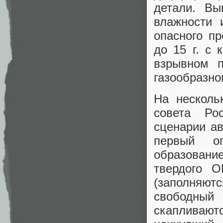
детали. Вы
влажности 
опасного пр
до 15 г. с 
взрывном п
газообразно
На несколь
совета Ро
сценарии ав
первый оп
образование
твердого О
(заполняютс
свободный
скапливаютс