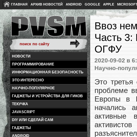
ГЛАВНАЯ
АРХИВ НОВОСТЕЙ
ANDROID
GOOGLE
APPLE
MICROSOF
Ввоз нем
Часть 3:
ОГФУ
НОВОСТИ
2020-09-02
в 6
ПРОГРАММИРОВАНИЕ
Научно-попул
ИНФОРМАЦИОННАЯ БЕЗОПАСНОСТЬ
Это третья
ЭТО ИНТЕРЕСНО
НАУЧНО-ПОПУЛЯРНОЕ
проблеме в
ГАДЖЕТЫ И УСТРОЙСТВА ДЛЯ ГИКОВ
Европы в 
ТЕКУЧКА
начались а
JAVASCRIPT
активные в
DIY ИЛИ СДЕЛАЙ САМ
активистов
ГАДЖЕТЫ
разъясните
ANDROID