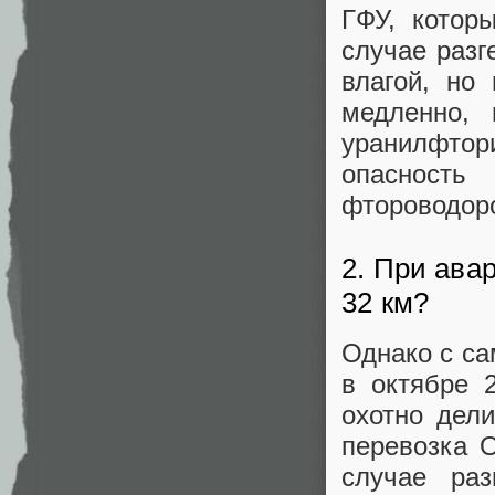
ГФУ, котор
случае разг
влагой, но
медленно,
уранилфтор
опасность
фтороводор
2. При ава
32 км?
Однако с са
в октябре 
охотно дел
перевозка О
случае раз