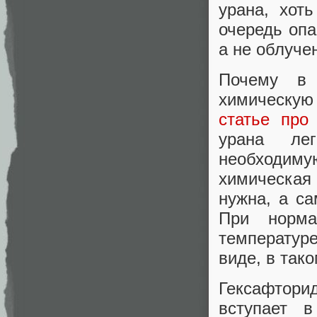
урана, хот
очередь опа
а не облуче
Почему в 
химическу
статье про
урана ле
необходиму
химическа
нужна, а с
При норма
температур
виде, в так
Гексафтори
вступает в