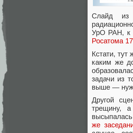
Слайд и
радиационн
УрО РАН, к
Росатома 17
Кстати, тут
каким же д
образовала
задачи из т
выше — нуж
Другой сце
трещину, 
высыпалась
же заседан