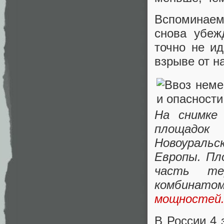
Вспоминаем 
снова убеж
точно не и
взрыве от н
На снимке
площадок
Новоуральск
Европы. Пл
часть те
комбинато
мощностей
В России 4 