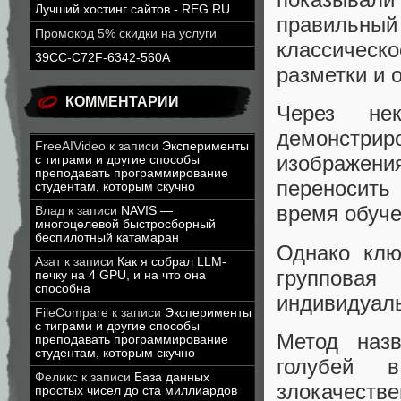
Лучший хостинг сайтов - REG.RU
правильны
Промокод 5% скидки на услуги
классичес
39CC-C72F-6342-560A
разметки и 
КОММЕНТАРИИ
Через не
демонстрир
FreeAIVideo
к записи
Эксперименты
изображени
с тиграми и другие способы
преподавать программирование
переносить
студентам, которым скучно
время обуче
Влад
к записи
NAVIS —
многоцелевой быстросборный
беспилотный катамаран
Однако клю
Азат
к записи
Как я собрал LLM-
группова
печку на 4 GPU, и на что она
способна
индивидуал
FileCompare
к записи
Эксперименты
с тиграми и другие способы
Метод наз
преподавать программирование
студентам, которым скучно
голубей 
Феликс
к записи
База данных
злокачеств
простых чисел до ста миллиардов