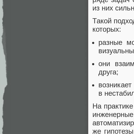
из них силь
Такой подхо
которых:
разные мо
визуальный
они взаим
друга;
возникает
в нестаби
На практике
инженерн
автоматизи
же гипотез