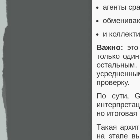
агенты ср
обмениваю
и коллект
Важно:
это 
только один
остальным
усредненны
проверку.
По сути, G
интерпрета
но итоговая
Такая архи
на этапе в