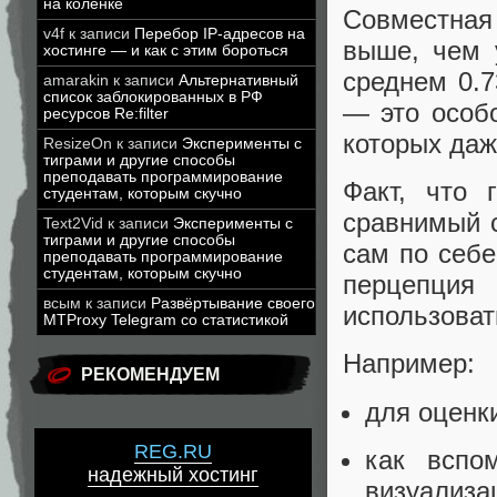
на коленке
Совместная
v4f
к записи
Перебор IP-адресов на
выше, чем 
хостинге — и как с этим бороться
среднем 0.7
amarakin
к записи
Альтернативный
список заблокированных в РФ
— это особ
ресурсов Re:filter
которых даж
ResizeOn
к записи
Эксперименты с
тиграми и другие способы
преподавать программирование
Факт, что 
студентам, которым скучно
сравнимый 
Text2Vid
к записи
Эксперименты с
тиграми и другие способы
сам по себе
преподавать программирование
студентам, которым скучно
перцепция 
всым
к записи
Развёртывание своего
использоват
MTProxy Telegram со статистикой
Например:
РЕКОМЕНДУЕМ
для оценк
REG.RU
как вспо
надежный хостинг
визуализа