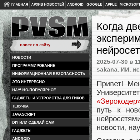
ГЛАВНАЯ
АРХИВ НОВОСТЕЙ
ANDROID
GOOGLE
APPLE
MICROSOF
Когда дв
эксперим
нейросе
НОВОСТИ
2025-07-30
в 1
ПРОГРАММИРОВАНИЕ
sakana
,
ИИ
,
ис
ИНФОРМАЦИОННАЯ БЕЗОПАСНОСТЬ
Привет! Ме
ЭТО ИНТЕРЕСНО
НАУЧНО-ПОПУЛЯРНОЕ
Универси
ГАДЖЕТЫ И УСТРОЙСТВА ДЛЯ ГИКОВ
«Зерокодер
ТЕКУЧКА
путь к нов
JAVASCRIPT
нейросетям
DIY ИЛИ СДЕЛАЙ САМ
новости, на
ГАДЖЕТЫ
ANDROID