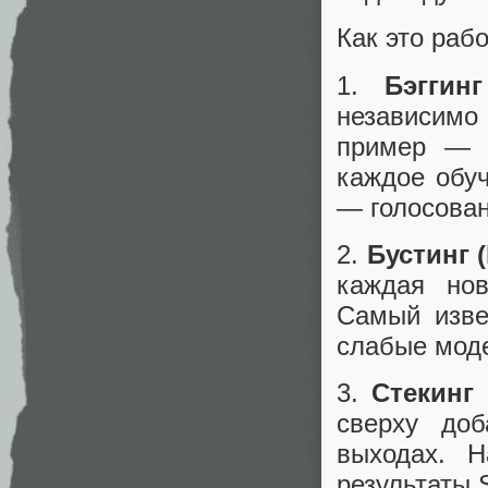
Как это раб
1.
Бэггинг
независимо
пример — R
каждое обуч
— голосован
2.
Бустинг (
каждая нов
Самый изве
слабые моде
3.
Стекинг 
сверху доб
выходах. Н
результаты 