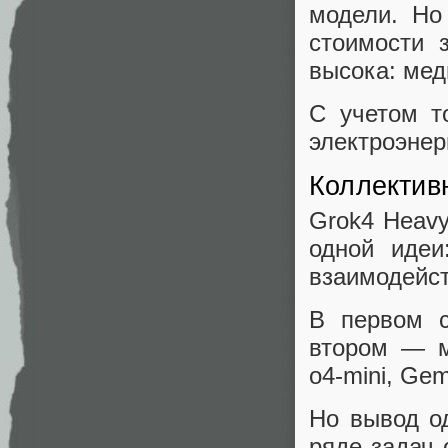
модели. Но
стоимости 
высока: мед
С учетом т
электроэнер
Коллектив
Grok4 Heavy
одной идеи
взаимодейс
В первом с
втором — м
o4-mini, Gem
Но вывод од
ряде задач 