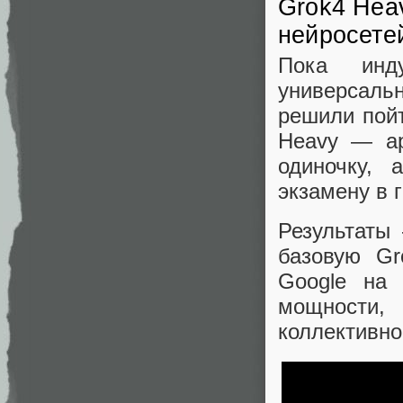
Grok4 Heav
нейросете
Пока инд
универсал
решили пойт
Heavy — ар
одиночку, 
экзамену в 
Результаты
базовую Gr
Google на
мощности,
коллективно