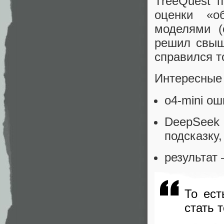
TreeQuest 
оценки «о
моделями (
решил свыш
справился т
Интересные
o4‑mini ош
DeepSeek 
подсказку,
результат
То ест
стать 