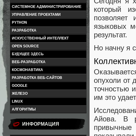
Сегодня я х
СИСТЕМНОЕ АДМИНИСТРИРОВАНИЕ
который из
УПРАВЛЕНИЕ ПРОЕКТАМИ
позволяет 
PYTHON
языковых м
РАЗРАБОТКА
результат.
ИСКУССТВЕННЫЙ ИНТЕЛЛЕКТ
Но начну я 
OPEN SOURCE
БУДУЩЕЕ ЗДЕСЬ
Коллектив
ВЕБ-РАЗРАБОТКА
КОСМОНАВТИКА
Оказывает
РАЗРАБОТКА ВЕБ-САЙТОВ
опухоли от 
GOOGLE
точностью и
ЖЕЛЕЗО
им это удае
LINUX
Исследова
АЛГОРИТМЫ
Айова. В 
ИНФОРМАЦИЯ
привычные
показывал