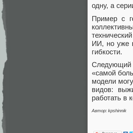
одну, а сер
Пример с г
коллектив
технический
ИИ, но уже 
гибкости.
Следующий 
«самой боль
модели могу
видов: выжи
работать в 
Автор: kpshinnik