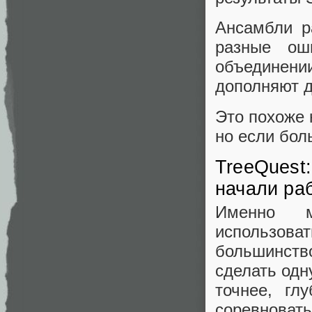
Ансамбли р
разные ош
объединен
дополняют д
Это похоже 
но если бол
TreeQuest:
начали ра
Именно м
использова
большинств
сделать одн
точнее, гл
соревновать