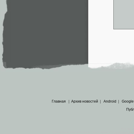
Главная
|
Архив новостей
|
Android
|
Google
Пуб
Все пра
Основными материалами сайта являются
архивные ко