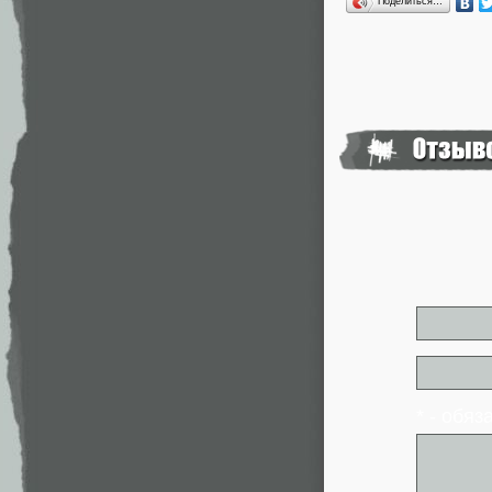
Поделиться…
* - обя