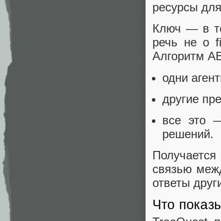
ресурсы для
Ключ — в т
речь не о fi
Алгоритм AB
одни агент
другие пр
все это 
решений.
Получается
связью меж
ответы друг
Что показ