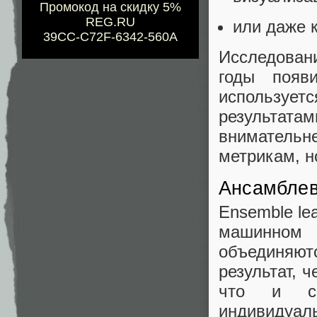
Промокод на скидку 5%
REG.RU
или даже 
39CC-C72F-6342-560A
Исследован
годы появ
использует
результатам
внимательн
метрикам, н
Ансамблев
Ensemble le
машинном 
объединяют
результат, 
что и с 
индивидуаль