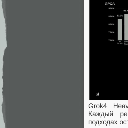
Grok4 Heav
Каждый ре
подходах ос