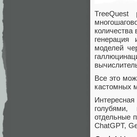
TreeQuest 
многошагов
количества 
генерация 
моделей че
галлюцина
вычислитель
Все это мож
кастомных м
Интересная
голубями,
отдельные п
ChatGPT, Ge