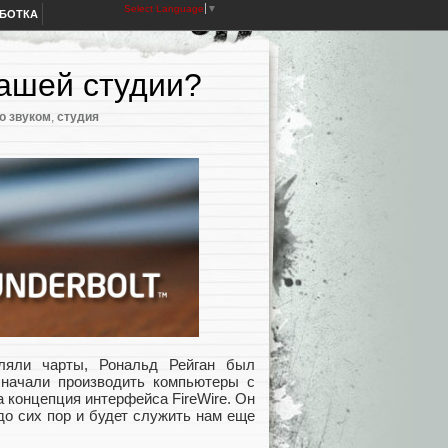
Select Language
▼
АБОТКА
Вашей студии?
о звуком
,
студия
вляли чарты, Рональд Рейган был
начали производить компьютеры с
 концепция интерфейса FireWire. Он
до сих пор и будет служить нам еще