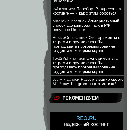
на коленке
v4f
к записи
Перебор IP-адресов на
хостинге — и как с этим бороться
amarakin
к записи
Альтернативный
список заблокированных в РФ
ресурсов Re:filter
ResizeOn
к записи
Эксперименты с
тиграми и другие способы
преподавать программирование
студентам, которым скучно
Text2Vid
к записи
Эксперименты с
тиграми и другие способы
преподавать программирование
студентам, которым скучно
всым
к записи
Развёртывание своего
MTProxy Telegram со статистикой
РЕКОМЕНДУЕМ
REG.RU
надежный хостинг