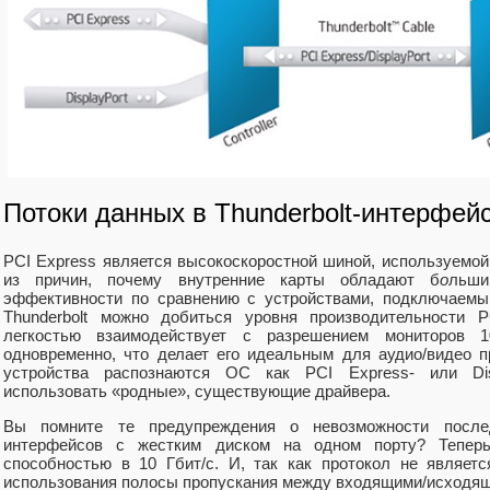
Потоки данных в Thunderbolt-интерфейс
PCI Express является высокоскоростной шиной, используемой
из причин, почему внутренние карты обладают б
о
льши
эффективности по сравнению с устройствами, подключаемы
Thunderbolt можно добиться уровня производительности P
легкостью взаимодействует с разрешением мониторов 
одновременно, что делает его идеальным для аудио/видео пр
устройства распознаются ОС как PCI Express- или Disp
использовать «родные», существующие драйвера.
Вы помните те предупреждения о невозможности послед
интерфейсов с жестким диском на одном порту? Тепер
способностью в 10 Гбит/с. И, так как протокол не являетс
использования полосы пропускания между входящими/исходящ