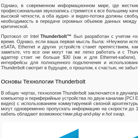
Однако, в современном информационном мире, где жесткие
профессиональная звукозапись стремится к все большему каче
высокой четкости, а оба аудио- и видео-потока должны своб
необходимость в передаче огромных объемов данных между
критической.
Протокол от Intel
Thunderbolt™
был разработан с учетом «х
время. Однако, если ваша первая мысль была: «Неужели испо
eSATA, Ethernet и других устройств станет препятствием, к
заметьте, что все они могут так же легко работать и с Thunde
адаптер стоит не больше $30 (как и для Ethernet-кабеля),
интерфейсы для полноценного подключения и использовани
Thunderbolt смотрит в будущее, о прошлом, к счастью, не забыт
Основы Технологии Thunderbolt
В общих чертах, технология Thunderbolt заключается в двунап
компьютер и периферийные устройства по двум каналам (PCI Ex
видео) с использованием коммутируемой связной архитектур
могут одновременно пропускать информацию на скорости до 10
кабель обладают возможностями
plug-and-play
и
hot swap
.