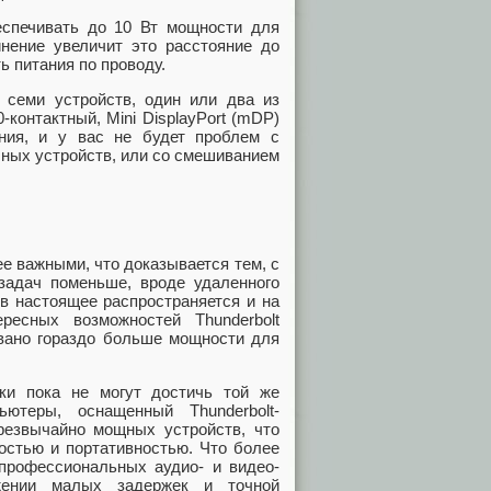
еспечивать до 10 Вт мощности для
инение увеличит это расстояние до
ь питания по проводу.
семи устройств, один или два из
0-контактный, Mini DisplayPort (mDP)
ния, и у вас не будет проблем с
ных устройств, или со смешиванием
е важными, что доказывается тем, с
задач поменьше, вроде удаленного
 в настоящее распространяется и на
есных возможностей Thunderbolt
овано гораздо больше мощности для
и пока не могут достичь той же
ьютеры, оснащенный Thunderbolt-
резвычайно мощных устройств, что
остью и портативностью. Что более
у профессиональных аудио- и видео-
жении малых задержек и точной