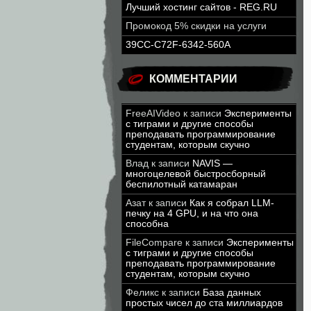
Лучший хостинг сайтов - REG.RU
Промокод 5% скидки на услуги
39CC-C72F-6342-560A
КОММЕНТАРИИ
FreeAIVideo
к записи
Эксперименты
с тиграми и другие способы
преподавать программирование
студентам, которым скучно
Влад
к записи
NAVIS —
многоцелевой быстросборный
беспилотный катамаран
Азат
к записи
Как я собрал LLM-
печку на 4 GPU, и на что она
способна
FileCompare
к записи
Эксперименты
с тиграми и другие способы
преподавать программирование
студентам, которым скучно
Феликс
к записи
База данных
простых чисел до ста миллиардов