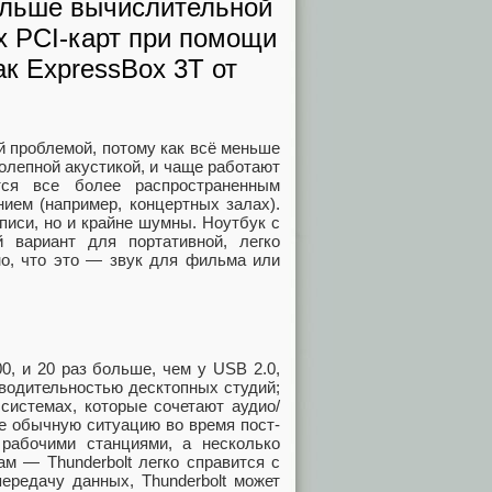
больше вычислительной
х PCI-карт при помощи
ак ExpressBox 3T от
 проблемой, потому как всё меньше
олепной акустикой, и чаще работают
тся все более распространенным
ием (например, концертных залах).
писи, но и крайне шумны. Ноутбук с
 вариант для портативной, легко
но, что это — звук для фильма или
0, и 20 раз больше, чем у USB 2.0,
зводительностью десктопных студий;
 системах, которые сочетают аудио/
те обычную ситуацию во время пост-
рабочими станциями, а несколько
м — Thunderbolt легко справится с
передачу данных, Thunderbolt может