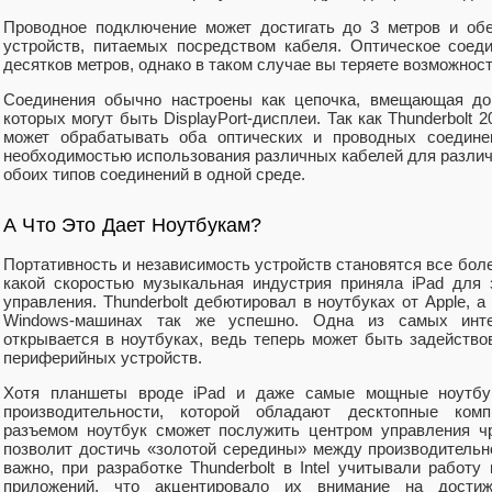
Проводное подключение может достигать до 3 метров и об
устройств, питаемых посредством кабеля. Оптическое соед
десятков метров, однако в таком случае вы теряете возможност
Соединения обычно настроены как цепочка, вмещающая до 
которых могут быть DisplayPort-дисплеи. Так как Thunderbolt 2
может обрабатывать оба оптических и проводных соедине
необходимостью использования различных кабелей для различ
обоих типов соединений в одной среде.
А Что Это Дает Ноутбукам?
Портативность и независимость устройств становятся все боле
какой скоростью музыкальная индустрия приняла iPad для 
управления. Thunderbolt дебютировал в ноутбуках от Apple, а
Windows-машинах так же успешно. Одна из самых интер
открывается в ноутбуках, ведь теперь может быть задейств
периферийных устройств.
Хотя планшеты вроде iPad и даже самые мощные ноутбук
производительности, которой обладают десктопные комп
разъемом ноутбук сможет послужить центром управления ч
позволит достичь «золотой середины» между производительн
важно, при разработке Thunderbolt в Intel учитывали работ
приложений, что акцентировало их внимание на дости