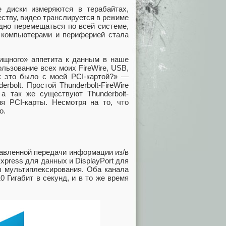
 диски измеряются в терабайтах,
ству, видео транслируется в режиме
одно перемещаться по всей системе,
 компьютерами и периферией стала
ищного» аппетита к данным в наше
льзование всех моих FireWire, USB,
ак это было с моей PCI-картой?» —
rbolt. Простой Thunderbolt-FireWire
 а так же существуют Thunderbolt-
я PCI-карты. Несмотря на то, что
о.
равленной передачи информации из/в
press для данных и DisplayPort для
ы мультиплексирования. Оба канала
 Гигабит в секунд, и в то же время