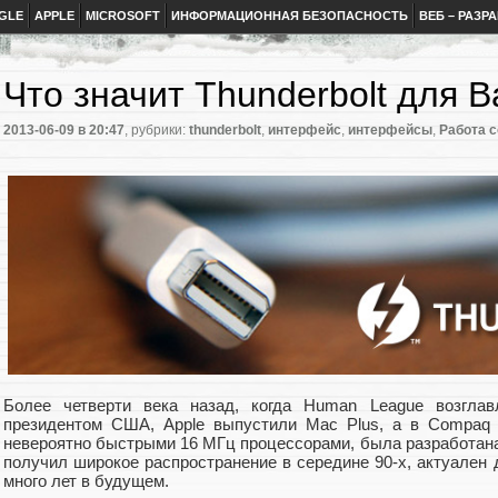
GLE
APPLE
MICROSOFT
ИНФОРМАЦИОННАЯ БЕЗОПАСНОСТЬ
ВЕБ – РАЗР
Что значит Thunderbolt для 
2013-06-09
в 20:47
, рубрики:
thunderbolt
,
интерфейс
,
интерфейсы
,
Работа с
Более четверти века назад, когда Human League возгла
президентом США, Apple выпустили Mac Plus, а в Compaq 
невероятно быстрыми 16 МГц процессорами, была разработана
получил широкое распространение в середине 90-х, актуален 
много лет в будущем.