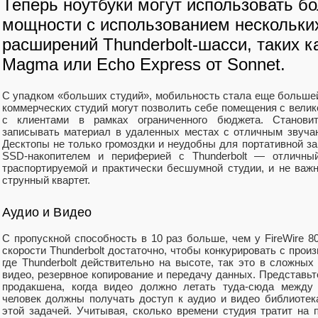
Теперь ноутбуки могут использовать 
мощности с использованием нескольки
расширений Thunderbolt-шасси, таких к
Magma или Echo Express от Sonnet.
С упадком «больших студий», мобильность стала еще большей
коммерческих студий могут позволить себе помещения с велик
с клиентами в рамках ограниченного бюджета. Станови
записывать материал в удаленных местах с отличным звучан
Десктопы не только громоздки и неудобны для портативной за
SSD-накопителем и периферией с Thunderbolt — отличный
траспортируемой и практически бесшумной студии, и не важ
струнный квартет.
Аудио и Видео
С пропускной способность в 10 раз больше, чем у FireWire 80
скорости Thunderbolt достаточно, чтобы конкурировать с прои
где Thunderbolt действительно на высоте, так это в сложных
видео, резервное копирование и передачу данных. Представь
продакшена, когда видео должно летать туда-сюда между 
человек должны получать доступ к аудио и видео библиотека
этой задачей. Учитывая, сколько времени студия тратит на 