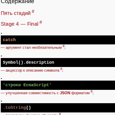
Содержание
#
Пять стадий
#
Stage 4 — Final
•
catch
#
— аргумент стал необязательным
;
•
Symbol
().description
#
— акцессор к описанию символа
;
•
'строки EcmaScript'
#
— улучшенная совместимость с
JSON
форматом
;
•
.toString
()
#