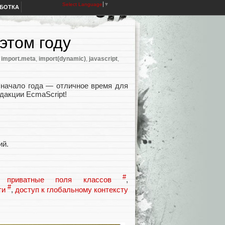
Select Language
▼
АБОТКА
 этом году
,
import.meta
,
import(dynamic)
,
javascript
,
 начало года — отличное время для
дакции EcmaScript!
ий.
#
 —
приватные поля классов
,
#
ти
,
доступ к глобальному контексту