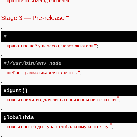
— прототипный метод обновлён
.
#
Stage 3 — Pre-release
•
#
#
— приватное всё у классов, через октоторп
;
•
#!/usr/bin/env node
#
— шебанг грамматика для скриптов
;
•
BigInt()
#
— новый примитив, для чисел произвольной точности
;
•
globalThis
#
— новый способ доступа к глобальному контексту
;
•