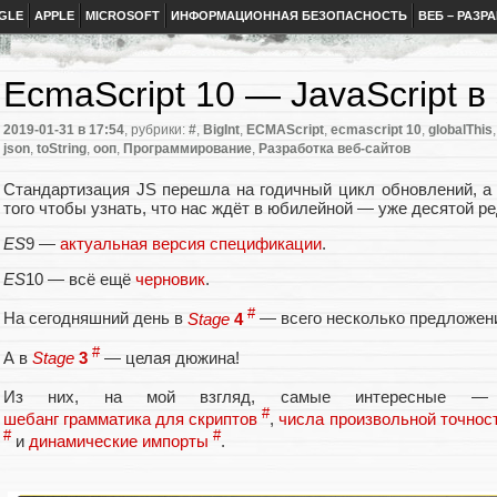
GLE
APPLE
MICROSOFT
ИНФОРМАЦИОННАЯ БЕЗОПАСНОСТЬ
ВЕБ – РАЗР
EcmaScript 10 — JavaScript в
2019-01-31
в 17:54
, рубрики:
#
,
BigInt
,
ECMAScript
,
ecmascript 10
,
globalThis
json
,
toString
,
ооп
,
Программирование
,
Разработка веб-сайтов
Стандартизация JS перешла на годичный цикл обновлений, а
того чтобы узнать, что нас ждёт в юбилейной — уже десятой ре
ES
9 —
актуальная версия спецификации
.
ES
10 — всё ещё
черновик
.
#
На сегодняшний день в
Stage
4
— всего несколько предложен
#
А в
Stage
3
— целая дюжина!
Из них, на мой взгляд, самые интересные
#
шебанг грамматика для скриптов
,
числа произвольной точнос
#
#
и
динамические импорты
.