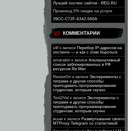
Лучший хостинг сайтов - REG.RU
Промокод 5% скидки на услуги
39CC-C72F-6342-560A
КОММЕНТАРИИ
v4f
к записи
Перебор IP-адресов на
хостинге — и как с этим бороться
amarakin
к записи
Альтернативный
список заблокированных в РФ
ресурсов Re:filter
ResizeOn
к записи
Эксперименты с
тиграми и другие способы
преподавать программирование
студентам, которым скучно
Text2Vid
к записи
Эксперименты с
тиграми и другие способы
преподавать программирование
студентам, которым скучно
всым
к записи
Развёртывание своего
MTProxy Telegram со статистикой