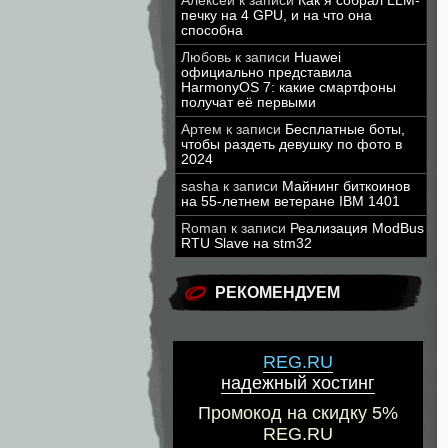
Алексей
к записи
Как я собрал LLM-
печку на 4 GPU, и на что она
способна
Любовь
к записи
Huawei
официально представила
HarmonyOS 7: какие смартфоны
получат её первыми
Артем
к записи
Бесплатные боты,
чтобы раздеть девушку по фото в
2024
sasha
к записи
Майнинг биткоинов
на 55-летнем ветеране IBM 1401
Roman
к записи
Реализация ModBus
RTU Slave на stm32
РЕКОМЕНДУЕМ
REG.RU
надежный хостинг
Промокод на скидку 5%
REG.RU