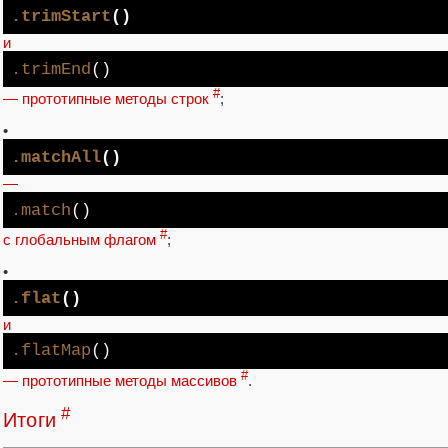
.trimStart
()
и
.trimEnd
()
#
— прототипные методы строк
;
•
.matchAll
()
—
.match
()
#
с глобальным флагом
;
•
.flat
()
и
.flatMap
()
#
— прототипные методы массивов
.
#
Итоги