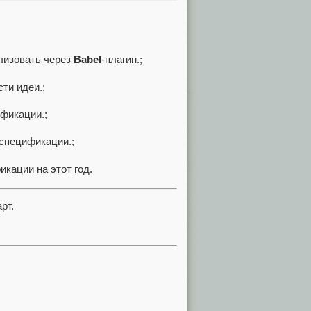
зовать через
Babel
-плагин.;
и идеи.;
кации.;
пецификации.;
ции на этот год.
рт.