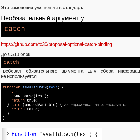
Эти изменения уже вошли в стандарт.
Необязательный аргумент у
catch
https://github.com/tc39/proposal-optional-catch-binding
До
ES
10 блок
catch
требовал обязательного аргумента для сбора информ
не используется:
function
isValidJSON
(
text
) 
{

try
 {

JSON
.parse(text);

return
true
;

  } 
catch
(unusedVariable) { 
// переменная не используется
return
false
;

  }

}