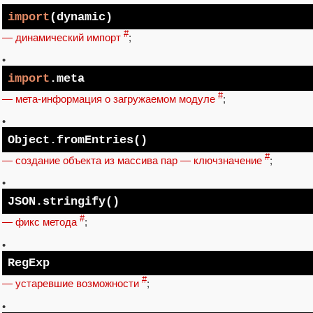
import
(dynamic)
#
— динамический импорт
;
•
import
.meta
#
— мета-информация о загружаемом модуле
;
•
Object
.fromEntries()
#
— создание объекта из массива пар — ключзначение
;
•
JSON
.stringify()
#
— фикс метода
;
•
RegExp
#
— устаревшие возможности
;
•