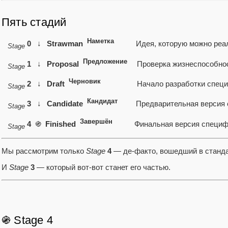
Пять стадий
Наметка
0
↓
Strawman
Идея, которую можно реали
Stage
Предложение
1
↓
Proposal
Проверка жизнеспособност
Stage
Черновик
2
↓
Draft
Начало разработки специфи
Stage
Кандидат
3
↓
Candidate
Предварительная версия с
Stage
Завершён
4
֍
Finished
Финальная версия специфика
Stage
Мы рассмотрим только
Stage
4
— де-факто, вошедший в станда
И
Stage
3
— который вот-вот станет его частью.
֍ Stage 4