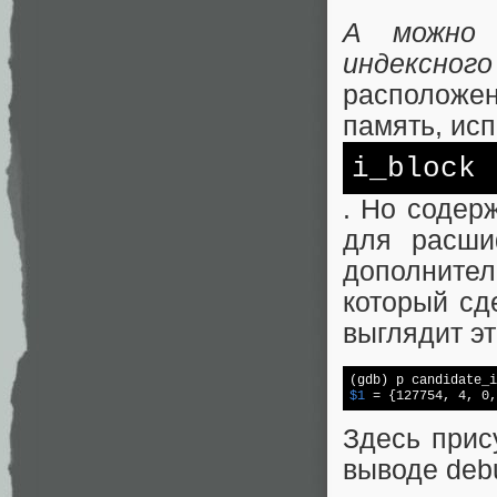
А можно 
индексног
расположе
память, ис
i_block
. Но содер
для расши
дополнител
который сд
выглядит эт
$1
 = {127754, 4, 0,
Здесь прис
выводе deb