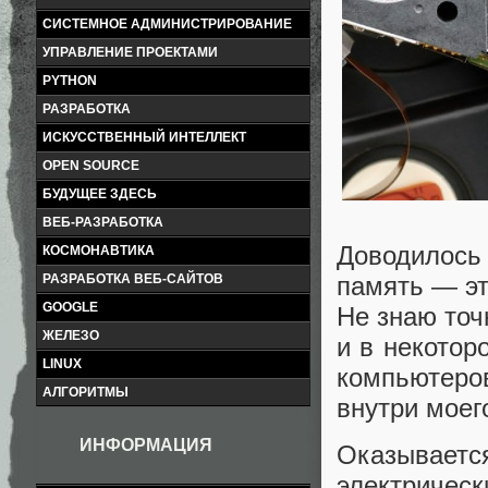
СИСТЕМНОЕ АДМИНИСТРИРОВАНИЕ
УПРАВЛЕНИЕ ПРОЕКТАМИ
PYTHON
РАЗРАБОТКА
ИСКУССТВЕННЫЙ ИНТЕЛЛЕКТ
OPEN SOURCE
БУДУЩЕЕ ЗДЕСЬ
ВЕБ-РАЗРАБОТКА
Доводилось
КОСМОНАВТИКА
память — эт
РАЗРАБОТКА ВЕБ-САЙТОВ
GOOGLE
Не знаю точ
ЖЕЛЕЗО
и в некотор
LINUX
компьютеров
АЛГОРИТМЫ
внутри моег
ИНФОРМАЦИЯ
Оказываетс
электрическ