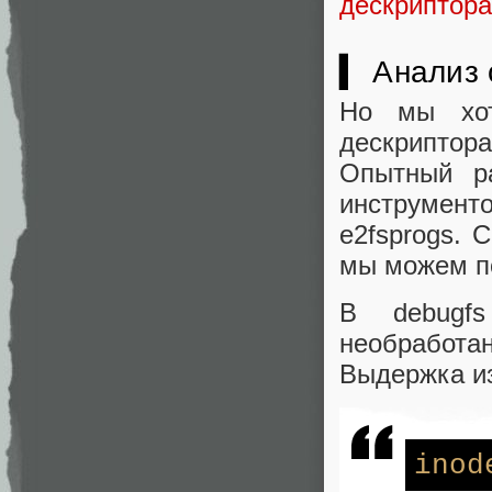
дескриптора
▍ Анализ 
Но мы хот
дескриптора
Опытный р
инструмент
e2fsprogs. 
мы можем по
В debugf
необработ
Выдержка и
inod