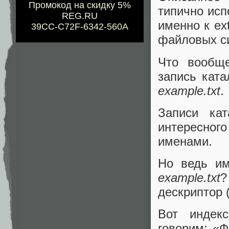
Промокод на скидку 5%
типично исп
REG.RU
именно к ex
39CC-C72F-6342-560A
файловых с
Что вообщ
запись ката
example.txt
.
Записи кат
интересног
именами.
Но ведь им
example.txt
?
дескриптор (
Вот индек
говорим: «Ф