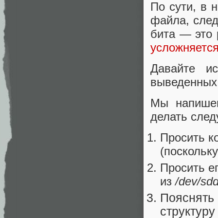
По сути, в 
файла, след
бита — это 
усложняетс
Давайте ис
выведенных
Мы напишем
делать сле
Просить к
(поскольку
Просить е
из
/dev/sdd
Пояснять 
структуру