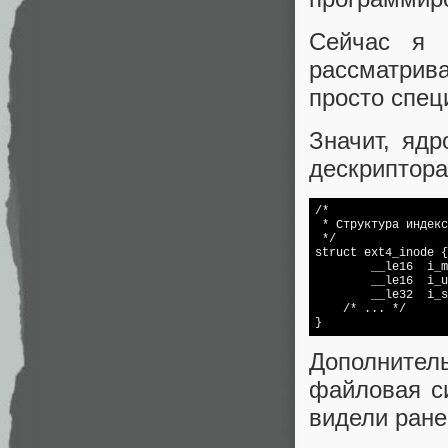
Сейчас я 
рассматрива
просто спец
Значит, ядр
дескриптора
/*

 * Структура индекс
 */

struct ext4_inode {

	__le16	i_mode;		/* File mode */

	__le16	i_uid;		/* Low 16 bits of Owner Uid */

    /* ... */

}
Дополнител
файловая си
видели ране