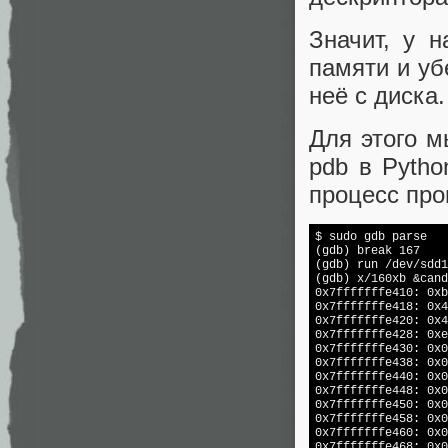
Значит, у 
памяти и уб
неё с диска.
Для этого м
pdb в Pyth
процесс про
$ sudo gdb parse

(gdb) 
break
 167

(gdb) run /dev/sdd1
(gdb) x/160xb &cand
0x7fffffffe410: 0xb
0x7fffffffe418: 0x4
0x7fffffffe420: 0x4
0x7fffffffe428: 0xe
0x7fffffffe430: 0x0
0x7fffffffe438: 0x0
0x7fffffffe440: 0x0
0x7fffffffe448: 0x0
0x7fffffffe450: 0x0
0x7fffffffe458: 0x0
0x7fffffffe460: 0x0
0x7fffffffe468: 0x0