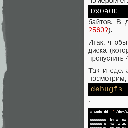
номером ег
0x0a00
байтов. В 
2560?
).
Итак, чтобы
диска (кот
пропустить 4
Так и сдел
посмотрим,
debugfs
i
.
$ sudo dd 
if
=/dev/s
00000000  b4 81 e8 
00000010  48 13 ac 