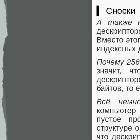
▍ Сноски
А также н
дескриптора
Вместо это
индексных 
Почему 256
значит, ч
дескрипто
байтов, то 
Всё немно
компьютер 
пустое пр
структуре 
что дескри