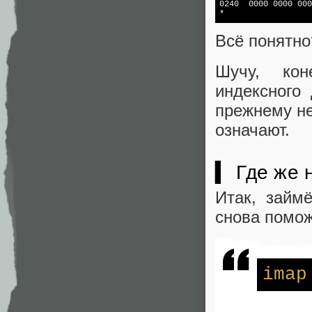
0240  0000 0000 000
*
Всё понятно
Шучу, кон
индексного
прежнему не
означают.
▍ Где же 
Итак, займ
снова помож
imap