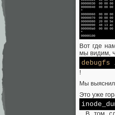
00000020  00 00 08 
00000030  00 00 00 
00000040  00 00 00 
*

00000060  00 00 00 
00000070  00 00 00 
00000080  20 00 5e 
00000090  48 13 ac 
000000a0  00 00 00 
*

00000100
Вот где на
мы видим, 
debugfs
i
!
Мы выяснили
Это уже гор
inode_du
. В том с