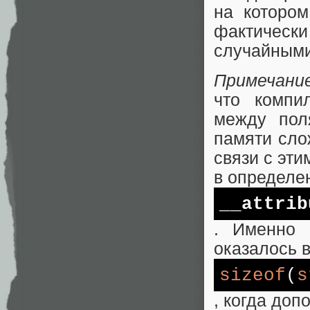
на котором
фактически
случайными
Примечани
что компи
между пол
памяти сло
связи с эт
в определе
__attrib
. Именно 
оказалось в
sizeof
(
s
, когда до