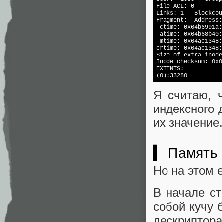
File ACL: 0

Links: 1   Blockcou
Fragment:  Address:
 ctime: 0x64b6991a:
 atime: 0x64b68b40:
 mtime: 0x64ac1348:
crtime: 0x64ac1348:
Size of extra inode
Inode checksum: 0x0
EXTENTS:

(0):33280
Я считаю, 
индексного 
их значение
▍ Память 
Но на этом 
В начале ст
собой кучу 
дескриптора