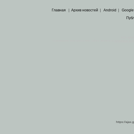
Главная
|
Архив новостей
|
Android
|
Google
Пуб
Все пра
Основными материалами сайта являются
архивные ко
https://ajax.