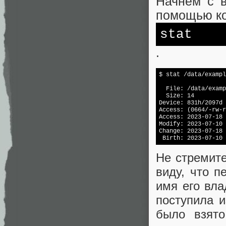
Начнём с в
помощью к
stat
.
$ 
stat
 /data/exampl
  File: /data/examp
  Size: 14         
Device: 831h/2097d 
Access: (0664/-rw-r
Access: 2023-07-18 
Modify: 2023-07-10 
Change: 2023-07-18 
 Birth: 2023-07-10 
Не стремите
виду, что п
имя его вл
поступила и
было взято