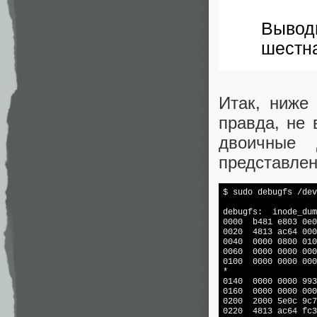
Вывод
шестн
Итак, ниже
правда, не 
двоичные 
представле
$ sudo debugfs /dev
debugfs:  inode_dum
0000  b481 e803 0e0
0020  4813 ac64 000
0040  0000 0800 010
0060  0000 0000 000
0100  0000 0000 000
*

0140  0000 0000 993
0160  0000 0000 000
0200  2000 5e0c 9c7
0220  4813 ac64 
fc
3