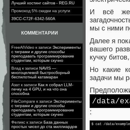
Лучший хостинг сайтов - REG.RU
И всё же
Промокод 5% скидки на услуги
загадочност
39CC-C72F-6342-560A
мы с ними п
КОММЕНТАРИИ
Далее я пок
вашего разв
FreeAIVideo
к записи
Эксперименты
с тиграми и другие способы
кучку битов,
преподавать программирование
студентам, которым скучно
Но какие к
Влад
к записи
NAVIS —
многоцелевой быстросборный
задачи мы р
беспилотный катамаран
Азат
к записи
Как я собрал LLM-
Предположи
печку на 4 GPU, и на что она
способна
/data/
ex
FileCompare
к записи
Эксперименты
с тиграми и другие способы
:
преподавать программирование
студентам, которым скучно
Феликс
к записи
База данных
$ cat /data/example
простых чисел до ста миллиардов