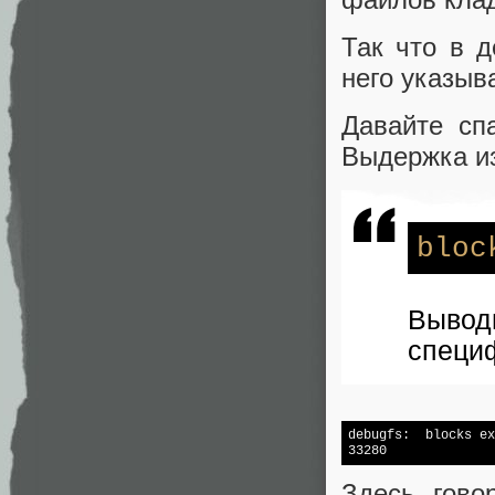
Так что в 
него указыва
Давайте сп
Выдержка и
bloc
Выво
специф
debugfs:  blocks ex
33280
Здесь гово