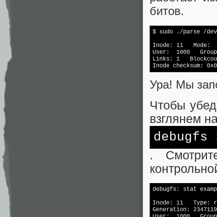
битов.
$ sudo ./parse /dev
Inode: 11   Mode:  
User:  1000   Group
Links: 1   Blockcou
Inode checksum: 0x0
Ура! Мы зап
Чтобы убед
взглянем н
debugfs
. Смотри
контрольно
debugfs: 
stat
 examp
Inode: 11   Type: r
Generation: 2347119
User:  1000   Group