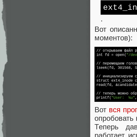
ext4_i
.
Вот описан
моментов):
// открываем файл р
int fd = open(
"/dev
// перемещаем голов
lseek(fd, 301568, S
// инициализируем с
read
(fd, &candidate
printf
(
"User:  %u"
,
Вот
вся про
опробовать 
Теперь да
работает ис