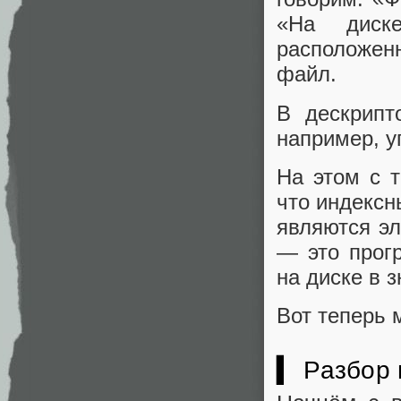
«На диске
расположен
файл.
В дескрипт
например, у
На этом с т
что индексн
являются э
— это прог
на диске в 
Вот теперь 
▍ Разбор 