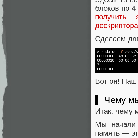
блоков по 4
получить 
дескриптор
Сделаем дам
$ sudo dd 
if
=/dev/s
00000000  48 65 6c 
00000010  00 00 00 
*

00001000
Вот он! Наш 
▍ Чему мы
Итак, чему 
Мы начали 
память — эт