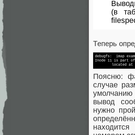
Вывод
(в та
filespe
Теперь опре
debugfs:  imap exam
Inode 11 is part of
        located at 
Поясню: ф
случае раз
умолчанию 
вывод соо
нужно прой
определён
находится