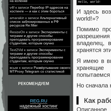
на коленке
Hello, world!
v4f
к записи
Перебор IP-адресов на
И здесь воз
хостинге — и как с этим бороться
world!»?
amarakin
к записи
Альтернативный
список заблокированных в РФ
ресурсов Re:filter
Помимо про
ResizeOn
к записи
Эксперименты с
разрешения
тиграми и другие способы
преподавать программирование
владелец, 
студентам, которым скучно
хранятся эт
Text2Vid
к записи
Эксперименты с
тиграми и другие способы
преподавать программирование
Я имею в ви
студентам, которым скучно
хранящие
всым
к записи
Развёртывание своего
MTProxy Telegram со статистикой
попытаемся 
РЕКОМЕНДУЕМ
Но сначала 
▍ Как ра
REG.RU
надежный хостинг
Описанное