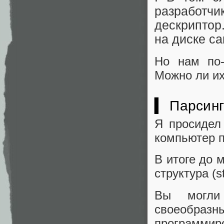
разработч
дескрипто
на диске са
Но нам по-
Можно ли их
▍ Парсинг
Я просидел
компьютер п
В итоге до 
структура (st
Вы могли 
своеобра
программиро