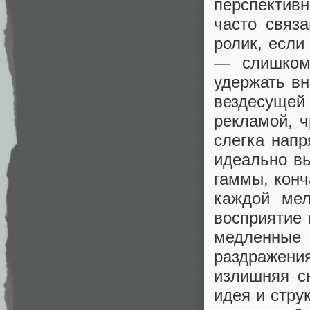
перспектив
часто связ
ролик, если
— слишком 
удержать вн
вездесущей 
рекламой, ч
слегка напр
идеально вы
гаммы, конч
каждой мел
восприятие
медленные 
раздражения
излишняя с
идея и стру