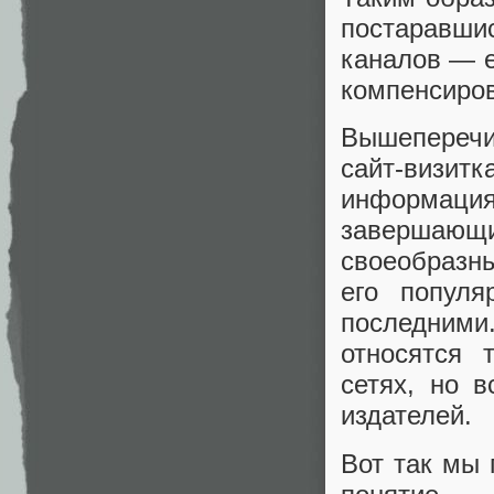
постаравш
каналов — e
компенсиров
Вышеперечис
сайт-визи
информаци
завершающ
своеобразны
его популя
последним
относятся 
сетях, но 
издателей.
Вот так мы 