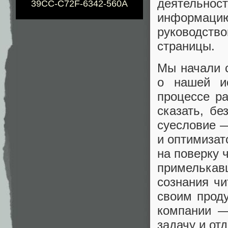
деятельно
39CC-C72F-6342-560A
информа
руководств
страницы.
Мы начали с
о нашей ис
процессе ра
сказать, б
суесловие —
и оптимизат
на поверку 
примелька
сознания чи
своим проду
компании —
задачу и от