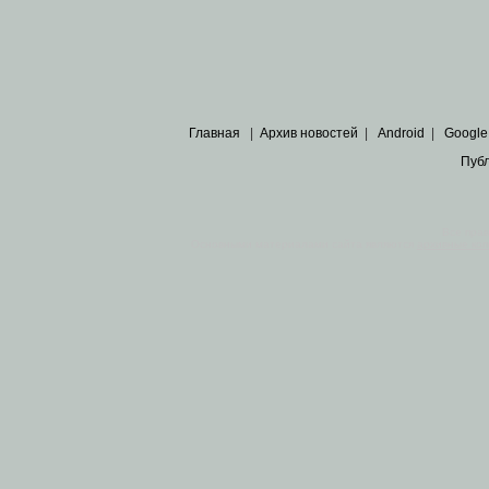
Главная
|
Архив новостей
|
Android
|
Google
Пуб
Все пра
Основными материалами сайта являются
архивные ко