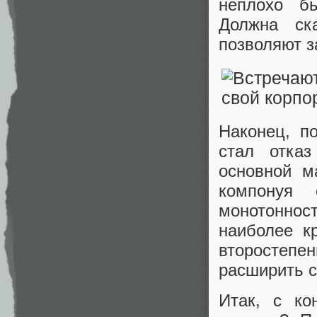
неплохо б
Должна ск
позволяют з
Наконец, п
стал отказ
основной м
компонуя 
монотонност
наиболее к
второстепе
расширить с
Итак, с ко