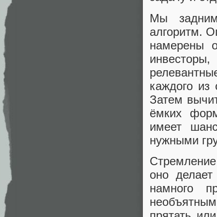
Мы задним
алгоритм. О
намерены о
инвесторы,
релевантны
каждого из 
Затем вычит
ёмких форм
имеет шан
нужными гру
Стремление
оно делает
намного п
необъятным
прятать ил