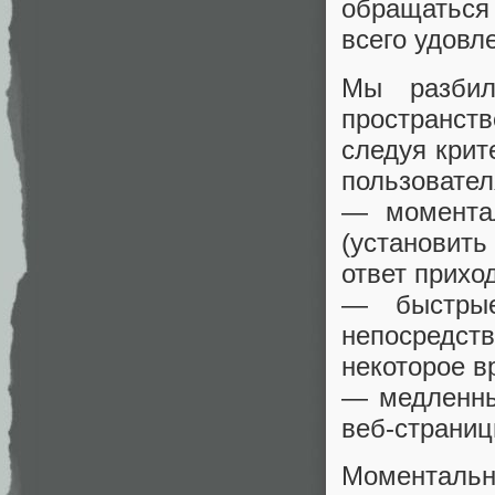
обращаться
всего удовл
Мы разбил
пространст
следуя крит
пользовател
— моментал
(установить
ответ прихо
— быстрые
непосредст
некоторое в
— медленные
веб-страниц
Моментальн