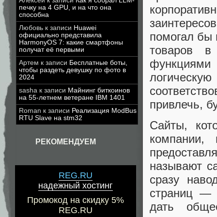
Алексей
к записи
Как я собрал LLM-
корпоратив
печку на 4 GPU, и на что она
способна
заинтересо
Любовь
к записи
Huawei
помогал бы 
официально представила
HarmonyOS 7: какие смартфоны
товаров в
получат её первыми
функциями 
Артем
к записи
Бесплатные боты,
чтобы раздеть девушку по фото в
логическу
2024
соответст
sasha
к записи
Майнинг биткоинов
на 55-летнем ветеране IBM 1401
привлечь, б
Roman
к записи
Реализация ModBus
RTU Slave на stm32
Сайты, кот
компании,
РЕКОМЕНДУЕМ
предоставл
называют са
REG.RU
сразу наво
надежный хостинг
страниц — 
Промокод на скидку 5%
дать обще
REG.RU