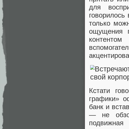
для воспр
говорилось 
только можн
ощущения п
контентом
вспомогате
акцентирова
Кстати гов
графики» о
банк и вста
— не обзо
подвижна