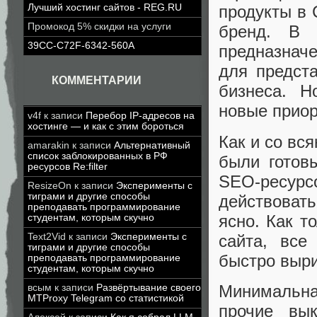
Лучший хостинг сайтов - REG.RU
продукты в 
Промокод 5% скидки на услуги
бренд. В 
39CC-C72F-6342-560A
предназначе
для предст
КОММЕНТАРИИ
бизнеса. Н
новые прио
v4f
к записи
Перебор IP-адресов на
хостинге — и как с этим бороться
Как и со вс
amarakin
к записи
Альтернативный
список заблокированных в РФ
были готов
ресурсов Re:filter
SEO-ресу
ResizeOn
к записи
Эксперименты с
тиграми и другие способы
действоват
преподавать программирование
ясно. Как 
студентам, которым скучно
сайта, все
Text2Vid
к записи
Эксперименты с
тиграми и другие способы
быстро выр
преподавать программирование
студентам, которым скучно
Минимальн
всым
к записи
Развёртывание своего
MTProxy Telegram со статистикой
прочие вы