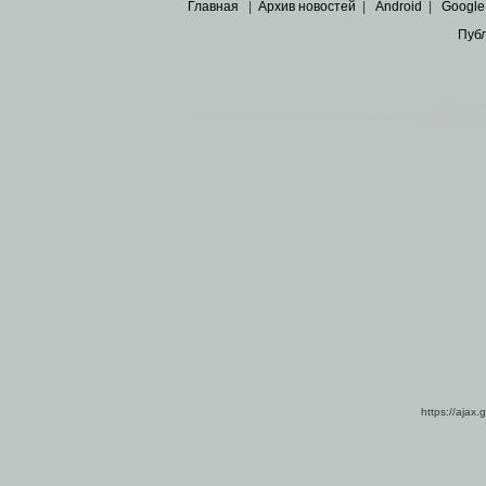
Главная
|
Архив новостей
|
Android
|
Google
Пуб
Все пра
Основными материалами сайта являются
архивные ко
https://ajax.