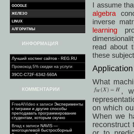
I assume tha
GOOGLE
algebra
conce
ЖЕЛЕЗО
inverse mat
LINUX
learning
prob
АЛГОРИТМЫ
dimensionali
ИНФОРМАЦИЯ
read about 
these subject
Лучший хостинг сайтов - REG.RU
Application
Промокод 5% скидки на услуги
39CC-C72F-6342-560A
What machin
КОММЕНТАРИИ
, 
representati
FreeAIVideo
к записи
Эксперименты
on which ou
с тиграми и другие способы
преподавать программирование
When we ha
студентам, которым скучно
reconstruct 
Влад
к записи
NAVIS —
многоцелевой быстросборный
or to predi