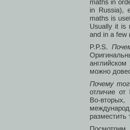
maths in orde
in Russia), 
maths is usel
Usually it is
and in a few 
P.P.S.
Поче
Оригиналь
английском 
можно довес
Почему тог
отличие от
Во-вторых
междунаро
разместить 
Посмотрим, 