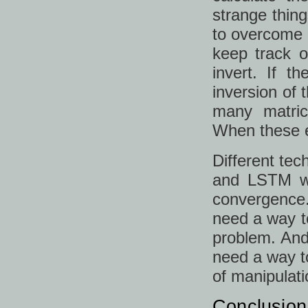
strange thin
to overcome i
keep track o
invert. If t
inversion of 
many matric
When these ei
Different tec
and LSTM we
convergence.
need a way t
problem. And
need a way to
of manipulati
Conclusion