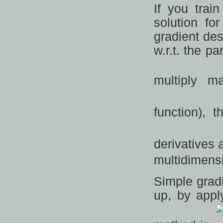
If you trai
solution fo
gradient des
w.r.t. the p
multiply m
function), 
derivatives 
multidimens
Simple gradi
up, by appl