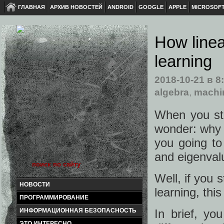
ГЛАВНАЯ
АРХИВ НОВОСТЕЙ
ANDROID
GOOGLE
APPLE
MICROSOF
How linea
learning
2018-10-21
в 8
algebra
,
machin
When you stu
wonder: why 
you going to 
and eigenval
Well, if you 
НОВОСТИ
learning, thi
ПРОГРАММИРОВАНИЕ
ИНФОРМАЦИОННАЯ БЕЗОПАСНОСТЬ
In brief, yo
ЭТО ИНТЕРЕСНО