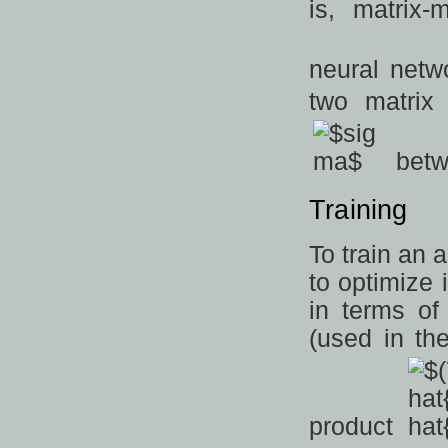
is, matrix-
neural netw
two matrix 
betw
Training
To train an 
to optimize 
in terms of
(used in th
product