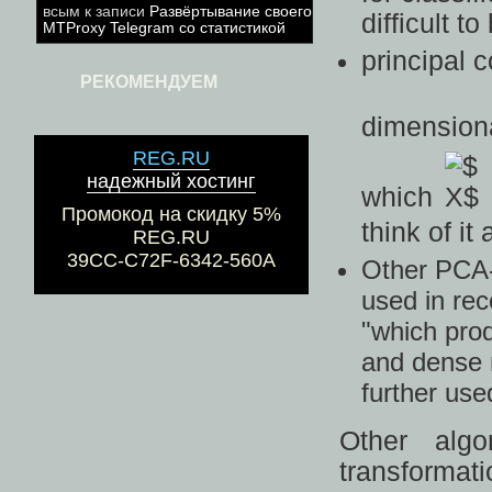
всым
к записи
Развёртывание своего
difficult to
MTProxy Telegram со статистикой
principal 
РЕКОМЕНДУЕМ
dimensiona
REG.RU
надежный хостинг
which
Промокод на скидку 5%
think of i
REG.RU
39CC-C72F-6342-560A
Other PCA-l
used in re
"which pro
and dense r
further use
Other algo
transformatio