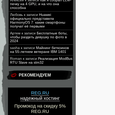
Алексей
к записи
Как я собрал LLM-
печку на 4 GPU, и на что она
способна
Любовь
к записи
Huawei
официально представила
HarmonyOS 7: какие смартфоны
получат её первыми
Артем
к записи
Бесплатные боты,
чтобы раздеть девушку по фото в
2024
sasha
к записи
Майнинг биткоинов
на 55-летнем ветеране IBM 1401
Roman
к записи
Реализация ModBus
RTU Slave на stm32
РЕКОМЕНДУЕМ
REG.RU
надежный хостинг
Промокод на скидку 5%
REG.RU