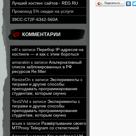
Лучший хостинг сайтов - REG.RU
Поделиться…
Промокод 5% скидки на услуги
39CC-C72F-6342-560A
КОММЕНТАРИИ
v4f
к записи
Перебор IP-адресов на
хостинге — и как с этим бороться
amarakin
к записи
Альтернативный
список заблокированных в РФ
ресурсов Re:filter
ResizeOn
к записи
Эксперименты с
тиграми и другие способы
преподавать программирование
студентам, которым скучно
Text2Vid
к записи
Эксперименты с
тиграми и другие способы
преподавать программирование
студентам, которым скучно
всым
к записи
Развёртывание своего
MTProxy Telegram со статистикой