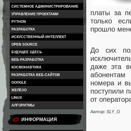
СИСТЕМНОЕ АДМИНИСТРИРОВАНИЕ
платы за п
УПРАВЛЕНИЕ ПРОЕКТАМИ
только ес
PYTHON
прошло мене
РАЗРАБОТКА
ИСКУССТВЕННЫЙ ИНТЕЛЛЕКТ
OPEN SOURCE
До сих по
БУДУЩЕЕ ЗДЕСЬ
исключител
ВЕБ-РАЗРАБОТКА
даже эта в
КОСМОНАВТИКА
абонентам
РАЗРАБОТКА ВЕБ-САЙТОВ
номера и вы
GOOGLE
поступили п
ЖЕЛЕЗО
от оператор
LINUX
АЛГОРИТМЫ
Автор: SLY_G
ИНФОРМАЦИЯ