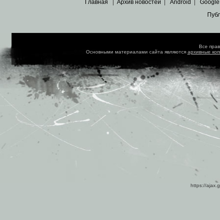
Главная
|
Архив новостей
|
Android
|
Google
Пуб
Все пра
Основными материалами сайта являются
архивные ко
https://ajax.