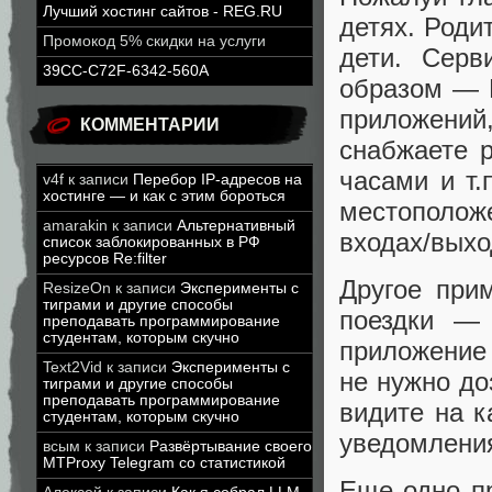
Лучший хостинг сайтов - REG.RU
детях. Роди
Промокод 5% скидки на услуги
дети. Серв
39CC-C72F-6342-560A
образом — 
приложений
КОММЕНТАРИИ
снабжаете 
часами и т.
v4f
к записи
Перебор IP-адресов на
хостинге — и как с этим бороться
местополо
amarakin
к записи
Альтернативный
входах/выхо
список заблокированных в РФ
ресурсов Re:filter
Другое при
ResizeOn
к записи
Эксперименты с
тиграми и другие способы
поездки — 
преподавать программирование
студентам, которым скучно
приложение 
Text2Vid
к записи
Эксперименты с
не нужно до
тиграми и другие способы
преподавать программирование
видите на к
студентам, которым скучно
уведомлени
всым
к записи
Развёртывание своего
MTProxy Telegram со статистикой
Еще одно п