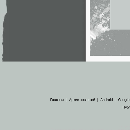
Главная
|
Архив новостей
|
Android
|
Google
Пуб
Все пра
Основными материалами сайта являются
архивные ко