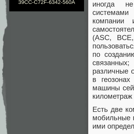
39CC-C72F-6342-560A
иногда не
системами
компании 
самостоятел
(ASC, BCE,
пользоватьс
по создани
связанных
различные о
в геозонах
машины сейч
километраж 
Есть две ко
мобильные 
ими определ