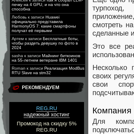
Алексей
к записи
Как я собрал LLM-
печку на 4 GPU, и на что она
турпоход,
способна
приложение
Любовь
к записи
Huawei
официально представила
смотреть на
HarmonyOS 7: какие смартфоны
получат её первыми
сделанные и
Артем
к записи
Бесплатные боты,
чтобы раздеть девушку по фото в
Это все ре
2024
использован
sasha
к записи
Майнинг биткоинов
на 55-летнем ветеране IBM 1401
Несколько 
Roman
к записи
Реализация ModBus
RTU Slave на stm32
своих регул
свои спо
РЕКОМЕНДУЕМ
подсчитываю
REG.RU
Компания 
надежный хостинг
Для комп
Промокод на скидку 5%
подключать
REG.RU