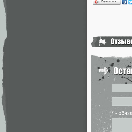
Поделиться…
* - обя