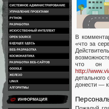
СИСТЕМНОЕ АДМИНИСТРИРОВАНИЕ
УПРАВЛЕНИЕ ПРОЕКТАМИ
PYTHON
РАЗРАБОТКА
ИСКУССТВЕННЫЙ ИНТЕЛЛЕКТ
В коммента
OPEN SOURCE
«что за сер
БУДУЩЕЕ ЗДЕСЬ
Действитель
ВЕБ-РАЗРАБОТКА
возможносте
КОСМОНАВТИКА
РАЗРАБОТКА ВЕБ-САЙТОВ
что он 
GOOGLE
http://www.v
ЖЕЛЕЗО
детального 
LINUX
донести — к
АЛГОРИТМЫ
Персонал
ИНФОРМАЦИЯ
Пожалуй гл