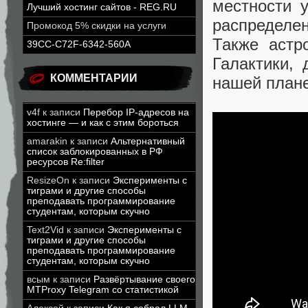
местности 
Лучший хостинг сайтов - REG.RU
распределе
Промокод 5% скидки на услуги
Также астр
39CC-C72F-6342-560A
Галактики,
КОММЕНТАРИИ
нашей план
v4f
к записи
Перебор IP-адресов на
хостинге — и как с этим бороться
amarakin
к записи
Альтернативный
список заблокированных в РФ
ресурсов Re:filter
ResizeOn
к записи
Эксперименты с
тиграми и другие способы
преподавать программирование
студентам, которым скучно
Text2Vid
к записи
Эксперименты с
тиграми и другие способы
преподавать программирование
студентам, которым скучно
всым
к записи
Развёртывание своего
MTProxy Telegram со статистикой