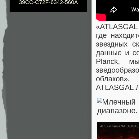
39CC-C72F-6342-560A
«ATLASGAL 
где находи
звездных с
данные и с
Planck, м
зведообраз
облаков»,
ATLASGAL Л