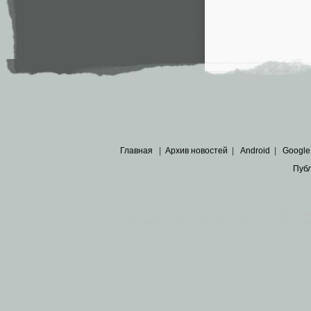
Главная
|
Архив новостей
|
Android
|
Google
Пуб
Все пра
Основными материалами сайта являются
архивные ко