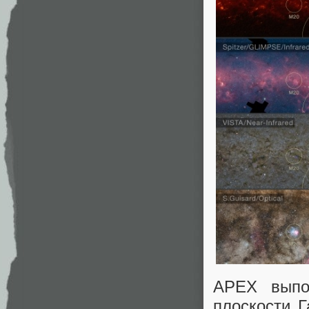
APEX выпо
плоскости 