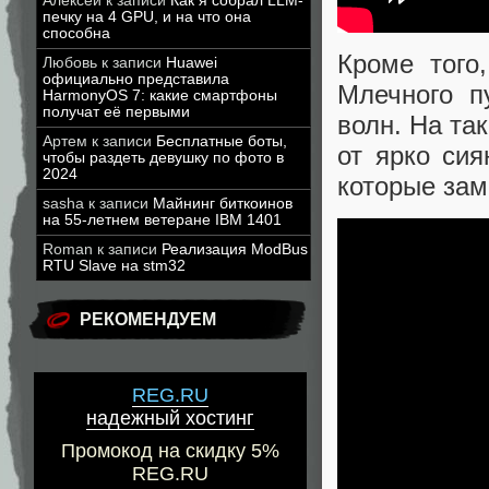
Алексей
к записи
Как я собрал LLM-
печку на 4 GPU, и на что она
способна
Кроме того
Любовь
к записи
Huawei
официально представила
Млечного п
HarmonyOS 7: какие смартфоны
получат её первыми
волн. На та
Артем
к записи
Бесплатные боты,
от ярко си
чтобы раздеть девушку по фото в
2024
которые зам
sasha
к записи
Майнинг биткоинов
на 55-летнем ветеране IBM 1401
Roman
к записи
Реализация ModBus
RTU Slave на stm32
РЕКОМЕНДУЕМ
REG.RU
надежный хостинг
Промокод на скидку 5%
REG.RU