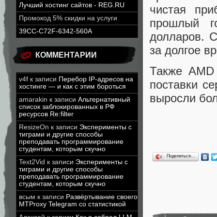
Лучший хостинг сайтов - REG.RU
чистая при
Промокод 5% скидки на услуги
прошлый г
39CC-C72F-6342-560A
долларов. 
за долгое в
КОММЕНТАРИИ
Также AMD 
v4f
к записи
Перебор IP-адресов на
поставки се
хостинге — и как с этим бороться
выросли бол
amarakin
к записи
Альтернативный
список заблокированных в РФ
ресурсов Re:filter
ResizeOn
к записи
Эксперименты с
тиграми и другие способы
преподавать программирование
студентам, которым скучно
Поделиться…
Text2Vid
к записи
Эксперименты с
тиграми и другие способы
преподавать программирование
студентам, которым скучно
всым
к записи
Развёртывание своего
MTProxy Telegram со статистикой