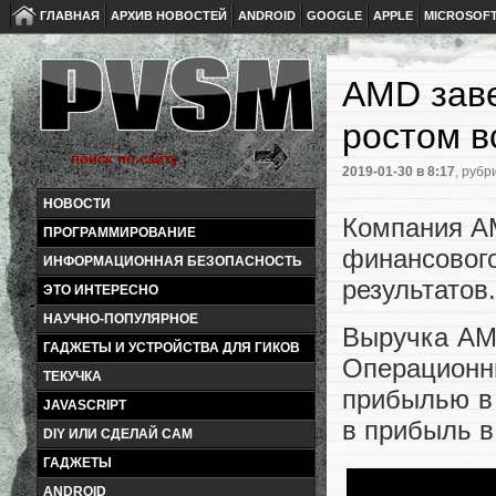
ГЛАВНАЯ
АРХИВ НОВОСТЕЙ
ANDROID
GOOGLE
APPLE
MICROSOF
AMD заве
ростом в
2019-01-30
в 8:17
, рубр
НОВОСТИ
Компания AM
ПРОГРАММИРОВАНИЕ
финансового
ИНФОРМАЦИОННАЯ БЕЗОПАСНОСТЬ
результатов.
ЭТО ИНТЕРЕСНО
НАУЧНО-ПОПУЛЯРНОЕ
Выручка AMD
ГАДЖЕТЫ И УСТРОЙСТВА ДЛЯ ГИКОВ
Операционн
ТЕКУЧКА
прибылью в 
JAVASCRIPT
в прибыль в
DIY ИЛИ СДЕЛАЙ САМ
ГАДЖЕТЫ
ANDROID