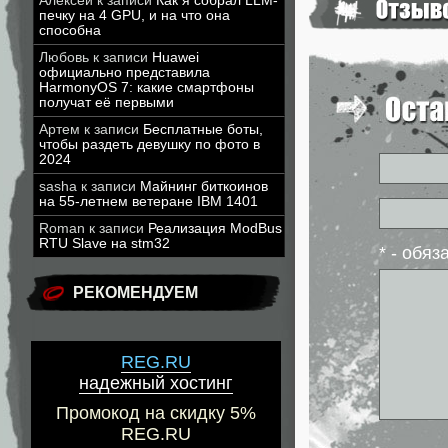
Алексей
к записи
Как я собрал LLM-
печку на 4 GPU, и на что она
способна
Любовь
к записи
Huawei
официально представила
HarmonyOS 7: какие смартфоны
получат её первыми
Артем
к записи
Бесплатные боты,
чтобы раздеть девушку по фото в
2024
sasha
к записи
Майнинг биткоинов
на 55-летнем ветеране IBM 1401
Roman
к записи
Реализация ModBus
RTU Slave на stm32
* - обя
РЕКОМЕНДУЕМ
REG.RU
надежный хостинг
Промокод на скидку 5%
REG.RU