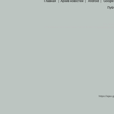
Главная
|
Архив новостей
|
Android
|
Google
Пуб
Все пра
Основными материалами сайта являются
архивные ко
https://ajax.