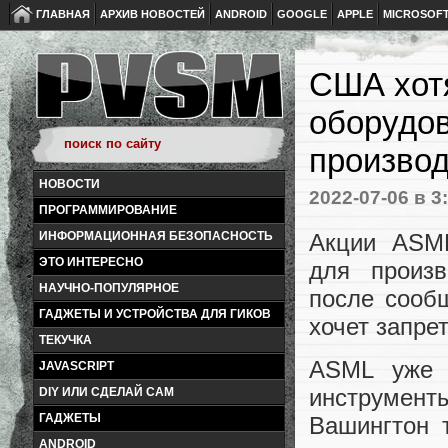
ГЛАВНАЯ
АРХИВ НОВОСТЕЙ
ANDROID
GOOGLE
APPLE
MICROSOF
США хотя
оборудо
производ
НОВОСТИ
2022-07-06
в 3
ПРОГРАММИРОВАНИЕ
Акции ASML
ИНФОРМАЦИОННАЯ БЕЗОПАСНОСТЬ
ЭТО ИНТЕРЕСНО
для произв
НАУЧНО-ПОПУЛЯРНОЕ
после сооб
ГАДЖЕТЫ И УСТРОЙСТВА ДЛЯ ГИКОВ
хочет запре
ТЕКУЧКА
ASML уже 
JAVASCRIPT
инструмен
DIY ИЛИ СДЕЛАЙ САМ
ГАДЖЕТЫ
Вашингтон 
ANDROID