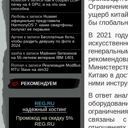
Алексей
к записи
Как я собрал LLM-
печку на 4 GPU, и на что она
Ограничени
способна
ущерб китай
Любовь
к записи
Huawei
официально представила
бы глобальн
HarmonyOS 7: какие смартфоны
получат её первыми
В 2021 год
Артем
к записи
Бесплатные боты,
искусстве
чтобы раздеть девушку по фото в
2024
генераль
sasha
к записи
Майнинг биткоинов
рекоменд
на 55-летнем ветеране IBM 1401
Министерств
Roman
к записи
Реализация ModBus
RTU Slave на stm32
Китаю в дос
ними инстр
РЕКОМЕНДУЕМ
В ответ ана
оборудован
REG.RU
надежный хостинг
ограничени
Промокод на скидку 5%
связаны с
REG.RU
отношениях 