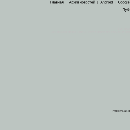
Главная
|
Архив новостей
|
Android
|
Google
Пуб
Все пра
Основными материалами сайта являются
архивные ко
https://ajax.