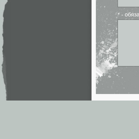
* - обя