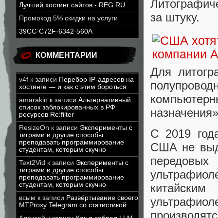
Литографич
Лучший хостинг сайтов - REG.RU
за штуку.
Промокод 5% скидки на услуги
39CC-C72F-6342-560A
КОММЕНТАРИИ
Для литогр
v4f
к записи
Перебор IP-адресов на
полупроводн
хостинге — и как с этим бороться
компьютер
amarakin
к записи
Альтернативный
список заблокированных в РФ
назначения»
ресурсов Re:filter
ResizeOn
к записи
Эксперименты с
С 2019 год
тиграми и другие способы
преподавать программирование
США не выд
студентам, которым скучно
передовы
Text2Vid
к записи
Эксперименты с
тиграми и другие способы
ультрафио
преподавать программирование
студентам, которым скучно
китайск
всым
к записи
Развёртывание своего
ультрафиол
MTProxy Telegram со статистикой
производ