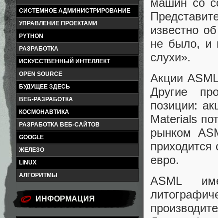
машин со с
СИСТЕМНОЕ АДМИНИСТРИРОВАНИЕ
Представи
УПРАВЛЕНИЕ ПРОЕКТАМИ
известно об
PYTHON
не было, и
РАЗРАБОТКА
слухи».
ИСКУССТВЕННЫЙ ИНТЕЛЛЕКТ
OPEN SOURCE
Акции ASML
БУДУЩЕЕ ЗДЕСЬ
Другие пр
ВЕБ-РАЗРАБОТКА
позиции: ак
КОСМОНАВТИКА
Materials п
РАЗРАБОТКА ВЕБ-САЙТОВ
рынком ASM
GOOGLE
приходится 
ЖЕЛЕЗО
евро.
LINUX
АЛГОРИТМЫ
ASML име
литографи
ИНФОРМАЦИЯ
производит