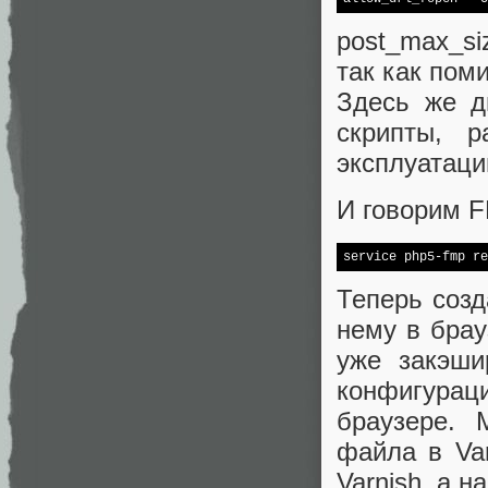
post_max_si
так как пом
Здесь же д
скрипты, р
эксплуатаци
И говорим F
Теперь созд
нему в брау
уже закэши
конфигурац
браузере. 
файла в Var
Varnish, а н