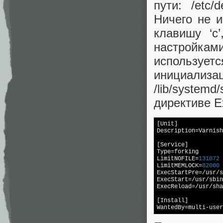
пути: /etc/
Ничего не 
клавишу ‘c
настройками
использует
инициали
/lib/syste
директиве E
[Unit]

Description=Varnish
[Service]

Type=forking

LimitNOFILE=
131072
LimitMEMLOCK=
82000
ExecStartPre=/usr/s
ExecStart=/usr/sbin
ExecReload=/usr/sha
[Install]
