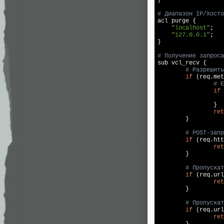
# Диапазон IP/Хосто

acl purge {

"localhost"
;

"127.0.0.1"
;

}

# Получение запроса

sub vcl_recv {

# Разрешить
if
 (req.met
# Е
if
 
                }

ret
        }

# POST-запр
if
 (req.htt
ret
        }

# Пропускат
if
 (req.url
ret
        }

# Пропускат
if
 (req.url
ret
        }
