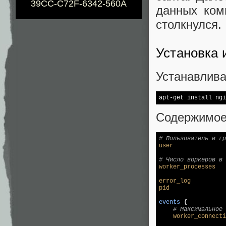
39CC-C72F-6342-560A
данных ком
столкнулся.
Установка 
Устанавлив
Содержимое о
# Пользователь и гр
user
               
# Число воркеров в 
worker_processes
   
error_log
pid
                
events
 {

# Максимальное 
worker_connecti