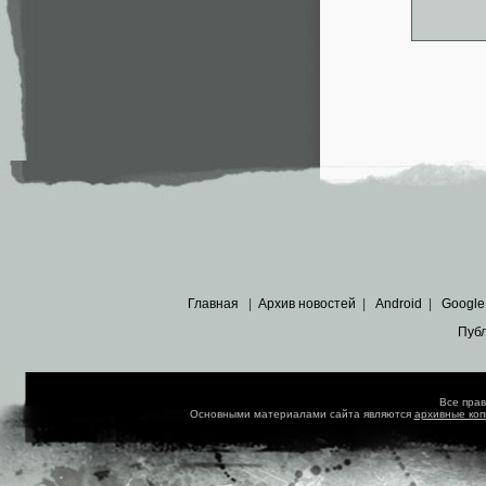
Главная
|
Архив новостей
|
Android
|
Google
Пуб
Все пра
Основными материалами сайта являются
архивные ко