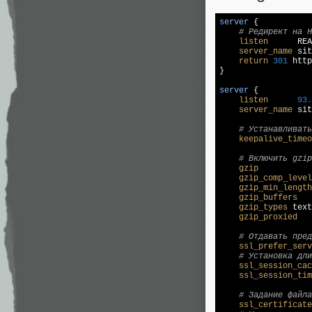
server
 {

# Редирект на H
listen
      REA
server_name
 sit
return
301
 http
}

server
 {

listen
93.
server_name
 sit
# Устанавливат
keepalive_timeo
# Включить gzip
gzip
gzip_comp_level
gzip_min_length
gzip_buffers
gzip_types
 text
gzip_proxied
   
# Отдавать пред
ssl_prefer_serv
# Установка дли
ssl_session_cac
ssl_session_tim
# Задание файла
ssl_certificate