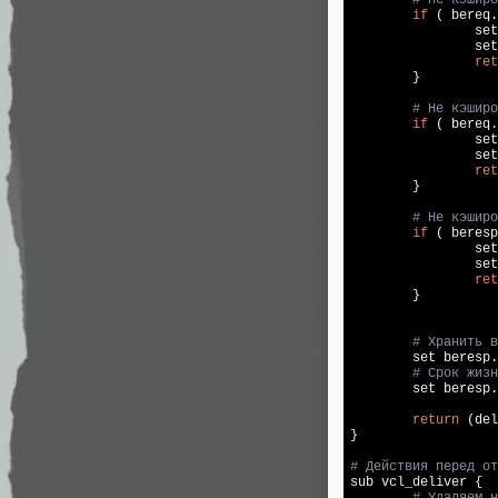
if
 ( bereq.
set
set
ret
        }

# Не кэширо
if
 ( bereq.
set
set
ret
        }

# Не кэширо
if
 ( beresp
set
set
ret
        }

# Хранить в
set
 beresp.
# Срок жизн
set
 beresp.
return
 (del
}

# Действия перед от

sub vcl_deliver {

# Удаляем н