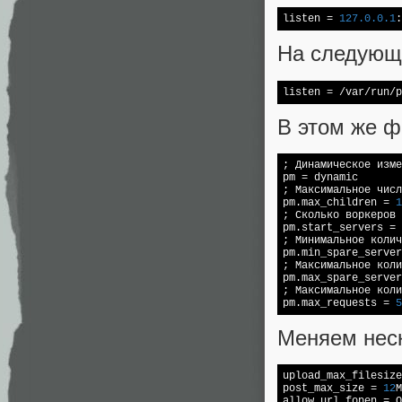
listen = 
127.0
.0
.1
:
На следующ
В этом же ф
; Динамическое изме
pm = dynamic

; Максимальное числ
pm.max_children = 
1
; Сколько воркеров 
pm.start_servers = 
; Минимальное колич
pm.min_spare_server
; Максимальное коли
pm.max_spare_server
; Максимальное коли
pm.max_requests = 
5
Меняем неско
upload_max_filesize
post_max_size = 
12
M
