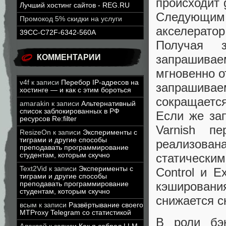
происходит 
Лучший хостинг сайтов - REG.RU
Следующим 
Промокод 5% скидки на услуги
акселератор
39CC-C72F-6342-560A
Получая 
запрашивае
КОММЕНТАРИИ
мгновенно о
v4f
к записи
Перебор IP-адресов на
запрашиваем
хостинге — и как с этим бороться
сокращаетс
amarakin
к записи
Альтернативный
список заблокированных в РФ
Если же за
ресурсов Re:filter
Varnish п
ResizeOn
к записи
Эксперименты с
тиграми и другие способы
реализова
преподавать программирование
статически
студентам, которым скучно
Text2Vid
к записи
Эксперименты с
Control и E
тиграми и другие способы
кэширования
преподавать программирование
студентам, которым скучно
снижается с
всым
к записи
Развёртывание своего
MTProxy Telegram со статистикой
В роли бэ