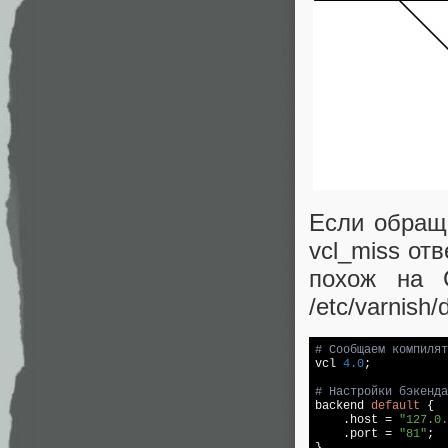
Если обращ
vcl_miss от
похож на 
/etc/varnish/
# Сообщаем компилят

vcl 
4.0
;

# Настройки бэкенда

backend 
default
 {

    .host = 
"127.0.
    .port = 
"81"
;

}
