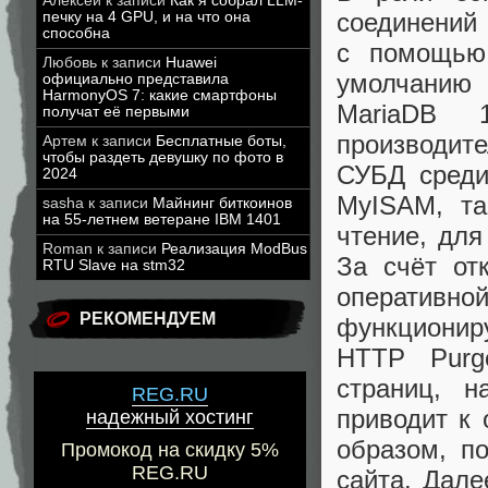
Алексей
к записи
Как я собрал LLM-
соединений 
печку на 4 GPU, и на что она
способна
с помощью
Любовь
к записи
Huawei
умолчанию
официально представила
HarmonyOS 7: какие смартфоны
MariaDB 
получат её первыми
производит
Артем
к записи
Бесплатные боты,
чтобы раздеть девушку по фото в
СУБД среди
2024
MyISAM, та
sasha
к записи
Майнинг биткоинов
на 55-летнем ветеране IBM 1401
чтение, для
Roman
к записи
Реализация ModBus
За счёт от
RTU Slave на stm32
оператив
РЕКОМЕНДУЕМ
функциониру
HTTP Purg
страниц, н
REG.RU
приводит к 
надежный хостинг
образом, п
Промокод на скидку 5%
REG.RU
сайта. Дале