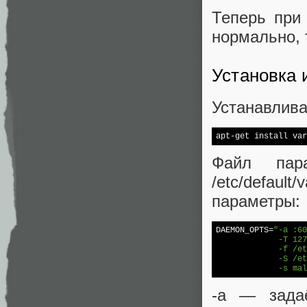
Теперь при
нормально, 
Установка 
Устанавлива
Файл пар
/etc/defau
параметры:
DAEMON_OPTS=
"-a :60
             -T 127
             -f /et
             -S /et
             -s mal
-a — задаё