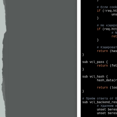
# Если cook
if
 (!req.ht
                uns
        }

# Не кэширо
if
 (req.htt
# N
ret
        }

# Кэшироват
return
 (has
}

sub vcl_pass {

return
 (fet
}

sub vcl_hash {

        hash_data(r
return
 (loo
}

# Приём ответа от б

sub vcl_backend_res
# Удаляем н
        unset beres
        unset beres