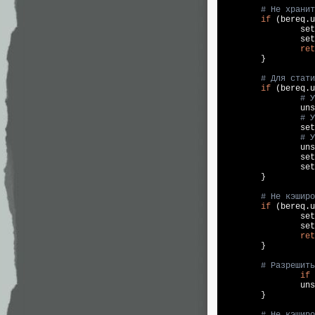
# Не хранит
if
 (bereq.u
set
set
ret
        }

# Для стати
if
 (bereq.u
# У
                uns
# У
set
# У
                uns
set
set
        }

# Не кэширо
if
 (bereq.u
set
set
ret
        }

# Разрешить
if
 
                uns
        }

# Не кэшир