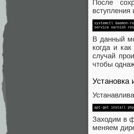
После сох
вступления 
systemctl daemon-re
В данный м
когда и как
случай про
чтобы однаж
Установка 
Устанавлива
Заходим в ф
меняем дире