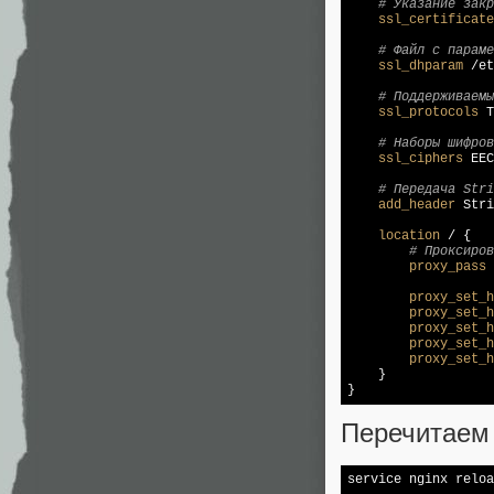
# Указание зак
ssl_certificate
# Файл с параме
ssl_dhparam
 /et
# Поддерживаем
ssl_protocols
 T
# Наборы шифров
ssl_ciphers
 EEC
# Передача Stri
add_header
 Stri
location
 / {

# Проксиров
proxy_pass
 
proxy_set_h
proxy_set_h
proxy_set_h
proxy_set_h
proxy_set_h
    }

Перечитаем 