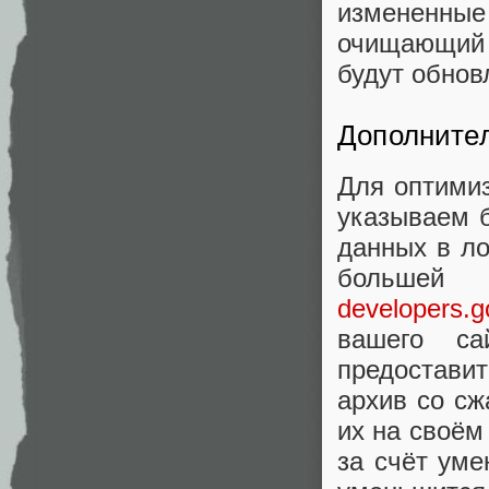
измененны
очищающий к
будут обнов
Дополните
Для оптими
указываем б
данных в л
большей 
developers.g
вашего са
предостави
архив со сж
их на своём
за счёт ум