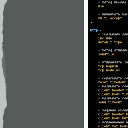
# Метод выбора
use
# Принимать ма
multi_accept
}

http
 {

# Указываем фай
include
        
default_type
   
# Метод отправк
sendfile
# Отправлять за
tcp_nopush
tcp_nodelay
# Сбрасывать со
reset_timedout_
# Разрывать сое
client_header_t
client_body_tim
# Разрывать сое
send_timeout
# Задание буфер
client_header_b
client_body_buf
# Ограничение н
client_max_body