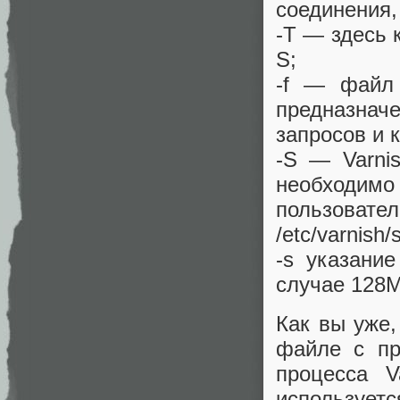
соединения,
-T — здесь 
S;
-f — файл
предназна
запросов и 
-S — Varni
необходим
пользоват
/etc/varnis
-s указани
случае 128M
Как вы уже,
файле с пр
процесса V
использует