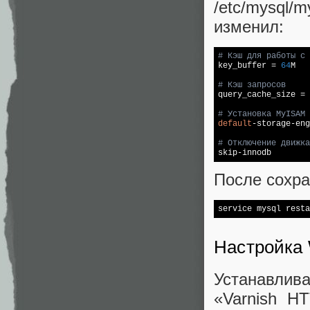
/etc/mysql
изменил:
# Кэш для работы с 

key_buffer = 
64
M

# Кэш запросов

query_cache_size = 
# Установка MyISAM 
default
-storage-eng
# Отключение движка
После сохра
Настройка 
Устанавли
«Varnish H