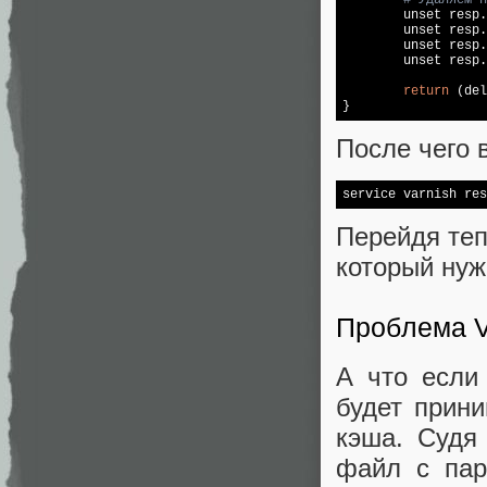
        unset resp.
        unset resp.
        unset resp.
        unset resp.
return
 (del
После чего 
Перейдя теп
который нуж
Проблема V
А что если 
будет прин
кэша. Судя
файл с пар