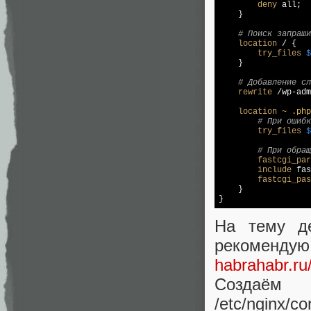
deny
 all;

    }

# Поиск запраши
location
 / {

try_files
$
    }

# Добавление сл
rewrite
 /wp-adm
location
~ .php
# При ошибк
try_files
$
# При обращ
fastcgi_par
include
 fas
fastcgi_pas
    }

На тему де
рекомен
habrahabr.ru
Создаё
/etc/nginx/co