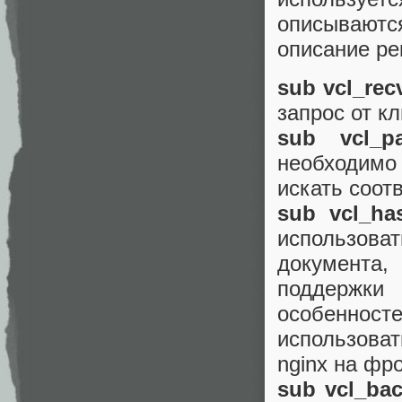
описываютс
описание ре
sub vcl_rec
запрос от кл
sub vcl_p
необходимо 
искать соот
sub vcl_ha
использова
документа,
поддержки
особенно
использоват
nginx на фр
sub vcl_ba