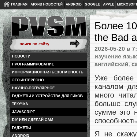
ГЛАВНАЯ
АРХИВ НОВОСТЕЙ
ANDROID
GOOGLE
APPLE
MICROSOF
Более 10
the Bad a
2026-05-20
в 7
изучение язы
НОВОСТИ
английский
,
с
ПРОГРАММИРОВАНИЕ
ИНФОРМАЦИОННАЯ БЕЗОПАСНОСТЬ
Уже более
ЭТО ИНТЕРЕСНО
каналом дл
НАУЧНО-ПОПУЛЯРНОЕ
много чита
ГАДЖЕТЫ И УСТРОЙСТВА ДЛЯ ГИКОВ
больше слу
ТЕКУЧКА
сумме это 
JAVASCRIPT
способность
DIY ИЛИ СДЕЛАЙ САМ
ГАДЖЕТЫ
Я не скажу
ANDROID