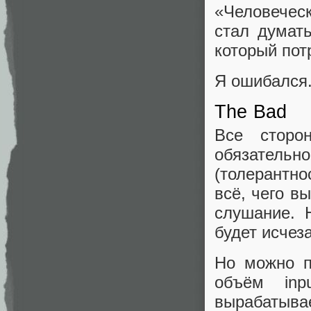
«Человечес
стал думать
который пот
Я ошибался
The Bad
Все сторон
обязательн
(толерантн
всё, чего в
слушание. 
будет исчез
Но можно п
объём inp
вырабатывае