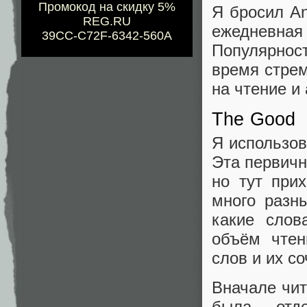
Промокод на скидку 5%
Я бросил An
REG.RU
ежедневная
39CC-C72F-6342-560A
Популярнос
время стрем
на чтение и
The Good
Я использов
Эта первичн
но тут при
много разн
какие слов
объём чтен
слов и их со
Вначале чит
была отд