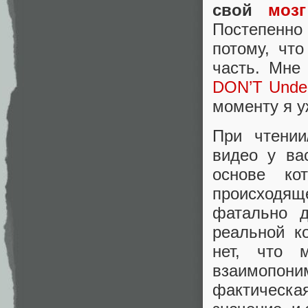
свой
мозг
Постепенно 
потому, что
часть. Мне
DON’T Under
моменту я у
При чтении
видео у ва
основе к
происходяще
фатально д
реальной к
нет, что 
взаимопон
фактическа