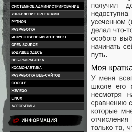
получил д
СИСТЕМНОЕ АДМИНИСТРИРОВАНИЕ
недоступна 
УПРАВЛЕНИЕ ПРОЕКТАМИ
усеченном (
PYTHON
делал что-т
РАЗРАБОТКА
особого вы
ИСКУССТВЕННЫЙ ИНТЕЛЛЕКТ
начинать се
OPEN SOURCE
БУДУЩЕЕ ЗДЕСЬ
путь.
ВЕБ-РАЗРАБОТКА
Моя кратк
КОСМОНАВТИКА
РАЗРАБОТКА ВЕБ-САЙТОВ
У меня все
GOOGLE
школе его 
ЖЕЛЕЗО
несмотря н
LINUX
сравнению с
АЛГОРИТМЫ
которые мне
отчисления
ИНФОРМАЦИЯ
только то, 