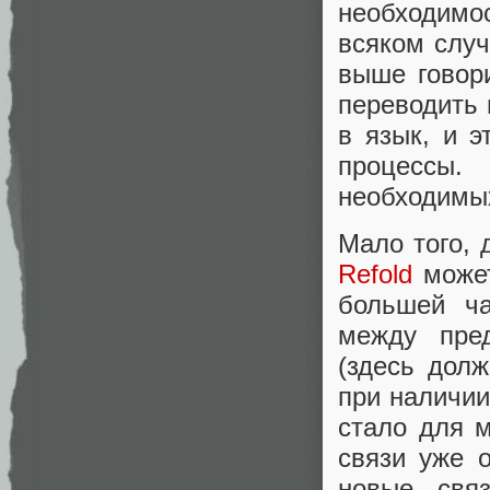
необходимо
всяком случ
выше говор
переводить 
в язык, и 
процессы.
необходимых
Мало того, 
Refold
может
большей ча
между пред
(здесь дол
при наличии
стало для 
связи уже 
новые свя