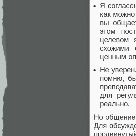
Я согласен
как можно
вы общае
этом пос
целевом 
схожими 
ценным оп
Не уверен
помню, бы
преподава
для регу
реально.
Но общение
Для обсужде
продвинутый