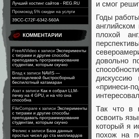
и смог реши
Лучший хостинг сайтов - REG.RU
Промокод 5% скидки на услуги
Годы работы
39CC-C72F-6342-560A
английском 
плохой ан
КОММЕНТАРИИ
перспектив
североамер
FreeAIVideo
к записи
Эксперименты
с тиграми и другие способы
довольно п
преподавать программирование
студентам, которым скучно
способност
Влад
к записи
NAVIS —
дискуссию 
многоцелевой быстросборный
беспилотный катамаран
«принеси-
Азат
к записи
Как я собрал LLM-
интересовал
печку на 4 GPU, и на что она
способна
Так что в 
FileCompare
к записи
Эксперименты
с тиграми и другие способы
освоить язы
преподавать программирование
студентам, которым скучно
который я и
Феликс
к записи
База данных
похож на п
простых чисел до ста миллиардов