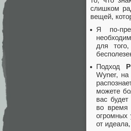
то, что зн
слишком ра
вещей, кото
Я по-пр
необходим.
для того,
бесполезе
Подход
P
Wyner, на
распознае
можете бо
вас будет
во время 
огромных 
от идеала,