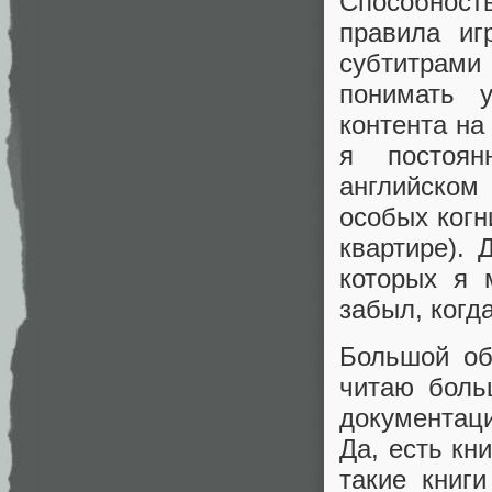
Способнос
правила иг
субтитрами
понимать у
контента на
я постоян
английско
особых когн
квартире). 
которых я 
забыл, когд
Большой об
читаю боль
документац
Да, есть кн
такие книг