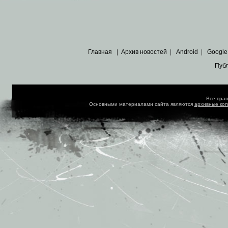
Главная
|
Архив новостей
|
Android
|
Google
Пуб
Все пра
Основными материалами сайта являются
архивные ко