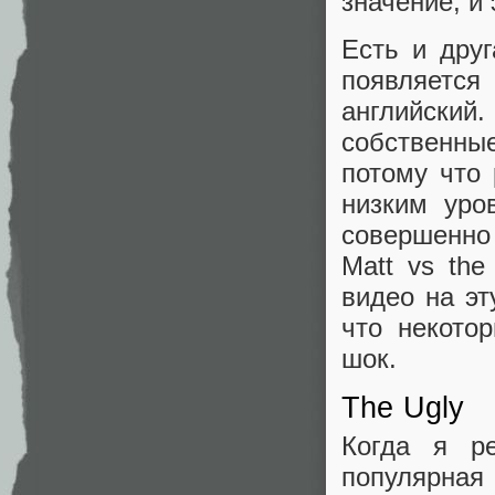
значение, и 
Есть и дру
появляется
английский
собственны
потому что
низким уро
совершенно 
Matt vs the
видео на э
что некото
шок.
The Ugly
Когда я ре
популярная