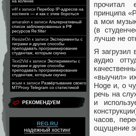
на коленке
прочитал 
v4f
к записи
Перебор IP-адресов на
принципа «P
хостинге — и как с этим бороться
а мои музы
amarakin
к записи
Альтернативный
список заблокированных в РФ
(в студенч
ресурсов Re:filter
лучше не от
ResizeOn
к записи
Эксперименты с
тиграми и другие способы
преподавать программирование
Я загрузил 
студентам, которым скучно
аудио отт
Text2Vid
к записи
Эксперименты с
тиграми и другие способы
качествен
преподавать программирование
студентам, которым скучно
«выучил» их
всым
к записи
Развёртывание своего
Hoge и, о ч
MTProxy Telegram со статистикой
речь на слу
и использу
РЕКОМЕНДУЕМ
конструкции
часов, пер
REG.RU
ощущение э
надежный хостинг