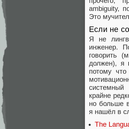
прочего, п
ambiguity, 
Это мучител
Если не co
Я не лингв
инженер. П
говорить (
должен), я 
потому что
мотивацио
системный
крайне редк
но больше 
я нашёл в с
The Langu