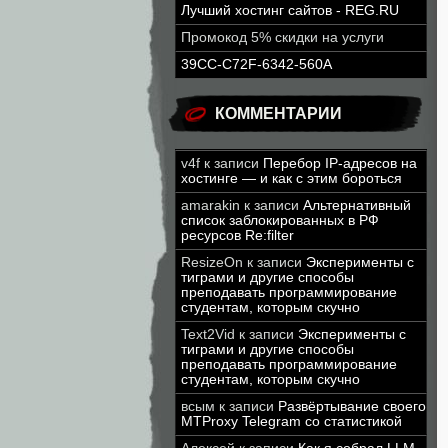
Лучший хостинг сайтов - REG.RU
Промокод 5% скидки на услуги
39CC-C72F-6342-560A
КОММЕНТАРИИ
v4f
к записи
Перебор IP-адресов на
хостинге — и как с этим бороться
amarakin
к записи
Альтернативный
список заблокированных в РФ
ресурсов Re:filter
ResizeOn
к записи
Эксперименты с
тиграми и другие способы
преподавать программирование
студентам, которым скучно
Text2Vid
к записи
Эксперименты с
тиграми и другие способы
преподавать программирование
студентам, которым скучно
всым
к записи
Развёртывание своего
MTProxy Telegram со статистикой