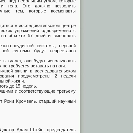
лись под небольшим углом, которые
ти тела. Это должно позволить
гичные тем, которые космонавты
диться в исследовательском центре
еских упражнений одновременно с
 на объекте 97 дней и выполнять
чно-сосудистой системы, нервной
нной системы будут непрестанно
 в туалет, они будут использовать
е требуется вставать на ноги.
вижной жизни в исследовательском
дования предусмотрены 2 недели
льной жизни.
оть до 15 недель.
рящими и соответствующие третьему
т Рони Кромвель, старший научный
 Доктор Адам Штейн, председатель