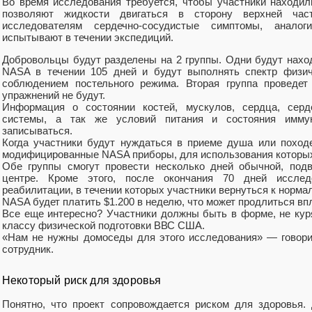
Во время исследования требуется, чтобы участники находи
позволяют жидкости двигаться в сторону верхней час
исследователям сердечно-сосудистые симптомы, анало
испытывают в течении экспедиций.
Добровольцы будут разделены на 2 группы. Одни будут нахо
NASA в течении 105 дней и будут выполнять спектр физич
соблюдением постельного режима. Вторая группа проведет
упражнений не будут.
Информация о состоянии костей, мускулов, сердца, серде
системы, а так же условий питания и состояния имму
записываться.
Когда участники будут нуждаться в приеме душа или походе
модифицированные NASA приборы, для использования которых н
Обе группы смогут провести несколько дней обычной, под
центре. Кроме этого, после окончания 70 дней иссле
реабилитации, в течении которых участники вернуться к норма
NASA будет платить $1.200 в неделю, что может продлиться впл
Все еще интересно? Участники должны быть в форме, не ку
классу физической подготовки ВВС США.
«Нам не нужны домоседы для этого исследования» — говори
сотрудник.
Некоторый риск для здоровья
Понятно, что проект сопровождается риском для здоровья.