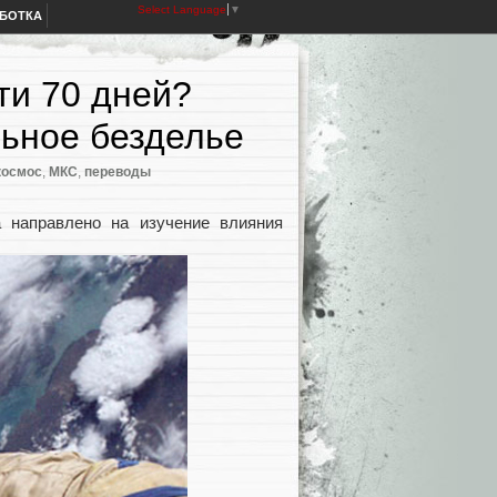
Select Language
▼
АБОТКА
ти 70 дней?
льное безделье
космос
,
МКС
,
переводы
а направлено на изучение влияния