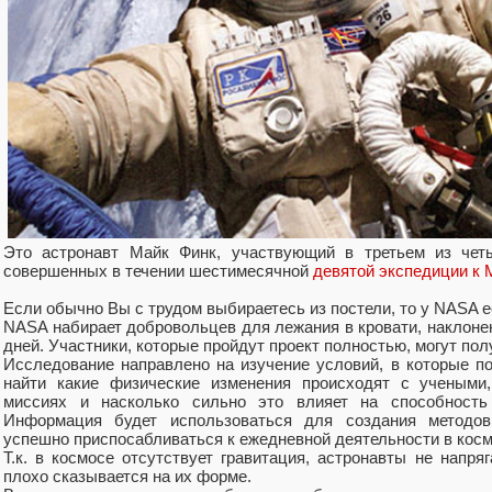
Это астронавт Майк Финк, участвующий в третьем из чет
совершенных в течении шестимесячной
девятой экспедиции к 
Если обычно Вы с трудом выбираетесь из постели, то у NASA е
NASA набирает добровольцев для лежания в кровати, наклоненн
дней. Участники, которые пройдут проект полностью, могут пол
Исследование направлено на изучение условий, в которые п
найти какие физические изменения происходят с учеными
миссиях и насколько сильно это влияет на способность
Информация будет использоваться для создания методов
успешно приспосабливаться к ежедневной деятельности в косм
Т.к. в космосе отсутствует гравитация, астронавты не нап
плохо сказывается на их форме.