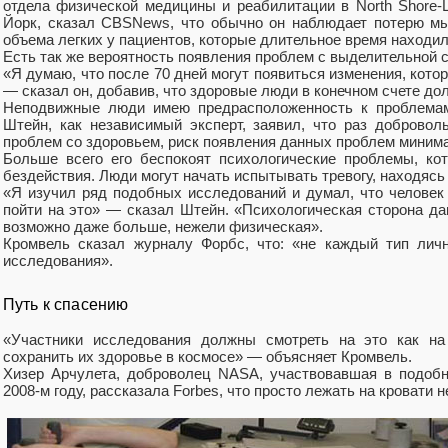
отдела физической медицины и реабилитации в North Shore-L
Йорк, сказал CBSNews, что обычно он наблюдает потерю мы
объема легких у пациентов, которые длительное время находи
Есть так же вероятность появления проблем с выделительной 
«Я думаю, что после 70 дней могут появиться изменения, кото
— сказал он, добавив, что здоровые люди в конечном счете до
Неподвижные люди имею предрасположенность к проблемам 
Штейн, как независимый эксперт, заявил, что раз доброво
проблем со здоровьем, риск появления данных проблем миним
Больше всего его беспокоят психологические проблемы, ко
бездействия. Люди могут начать испытывать тревогу, находясь 
«Я изучил ряд подобных исследований и думал, что челове
пойти на это» — сказал Штейн. «Психологическая сторона да
возможно даже больше, нежели физическая».
Кромвель сказал журналу Форбс, что: «не каждый тип личн
исследования».
Путь к спасению
«Участники исследования должны смотреть на это как на
сохранить их здоровье в космосе» — объясняет Кромвель.
Хизер Арчулета, доброволец NASA, участвовавшая в подобн
2008-м году, рассказала Forbes, что просто лежать на кровати не