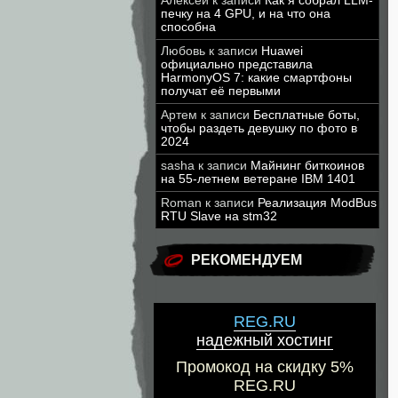
Алексей
к записи
Как я собрал LLM-
печку на 4 GPU, и на что она
способна
Любовь
к записи
Huawei
официально представила
HarmonyOS 7: какие смартфоны
получат её первыми
Артем
к записи
Бесплатные боты,
чтобы раздеть девушку по фото в
2024
sasha
к записи
Майнинг биткоинов
на 55-летнем ветеране IBM 1401
Roman
к записи
Реализация ModBus
RTU Slave на stm32
РЕКОМЕНДУЕМ
REG.RU
надежный хостинг
Промокод на скидку 5%
REG.RU