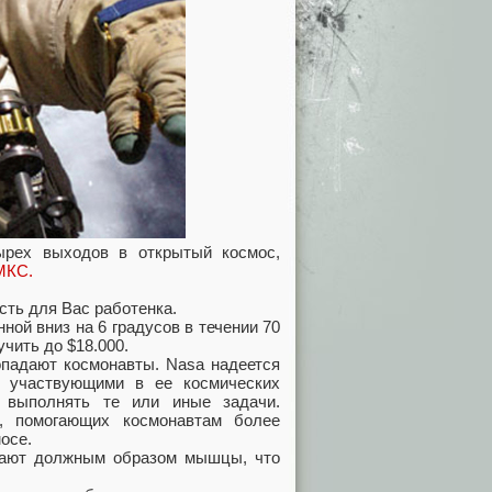
ырех выходов в открытый космос,
МКС.
сть для Вас работенка.
ой вниз на 6 градусов в течении 70
учить до $18.000.
опадают космонавты. Nasa надеется
, участвующими в ее космических
 выполнять те или иные задачи.
, помогающих космонавтам более
осе.
рягают должным образом мышцы, что