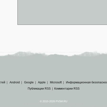
стей
|
Android
|
Google
|
Apple
|
Microsoft
|
Информационная безопасно
Публикации RSS
|
Комментарии RSS
© 2010-2026 PVSM.RU
Все права на материалы принадлежат их авторам.
сайта являются
архивные копии материалов
по ИТ тематике Рунета, взятые
из открытых и 