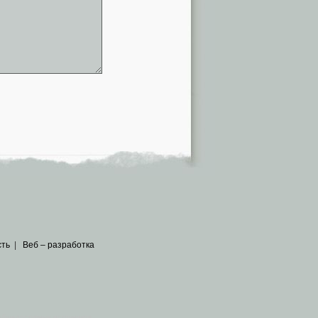
сть
|
Веб – разработка
общедоступных источников
.