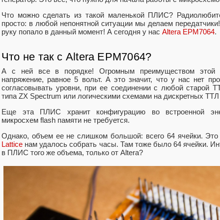
Что можно сделать из такой маленькой ПЛИС? Радиолюбит
просто: в любой непонятной ситуации мы делаем передатчики! 
руку попало в данный момент! А сегодня у нас
Altera EPM7064
.
Что не так с Altera EPM7064?
А с ней все в порядке! Огромным преимуществом этой 
напряжение, равное 5 вольт. А это значит, что у нас нет п
согласовывать уровни, при ее соединении с любой старой Т
типа ZX Spectrum или логическими схемами на дискретных ТТЛ
Еще эта ПЛИС хранит конфигурацию во встроенной эне
микросхем flash памяти не требуется.
Однако, объем ее не слишком большой: всего 64 ячейки. Это 
Lattice
нам удалось собрать часы. Там тоже было 64 ячейки. Ин
в ПЛИС того же объема, только от Altera?