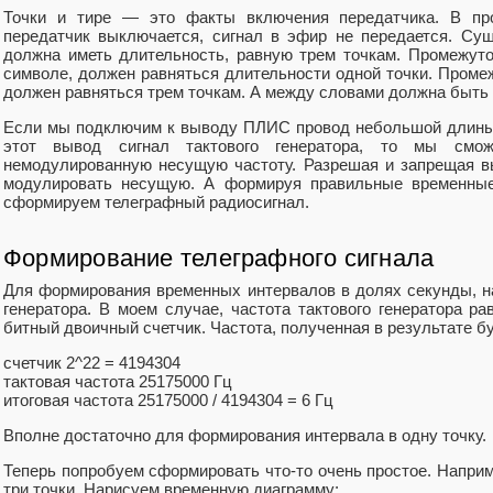
Точки и тире — это факты включения передатчика. В пр
передатчик выключается, сигнал в эфир не передается. Су
должна иметь длительность, равную трем точкам. Промежут
символе, должен равняться длительности одной точки. Проме
должен равняться трем точкам. А между словами должна быть 
Если мы подключим к выводу ПЛИС провод небольшой длины 
этот вывод сигнал тактового генератора, то мы смож
немодулированную несущую частоту. Разрешая и запрещая в
модулировать несущую. А формируя правильные временные
сформируем телеграфный радиосигнал.
Формирование телеграфного сигнала
Для формирования временных интервалов в долях секунды, на
генератора. В моем случае, частота тактового генератора р
битный двоичный счетчик. Частота, полученная в результате бу
счетчик 2^22 = 4194304
тактовая частота 25175000 Гц
итоговая частота 25175000 / 4194304 = 6 Гц
Вполне достаточно для формирования интервала в одну точку.
Теперь попробуем сформировать что-то очень простое. Наприме
три точки. Нарисуем временную диаграмму: