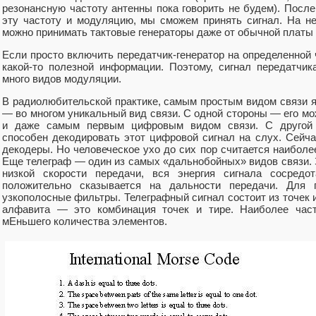
резонансную частоту антенны пока говорить не будем). После 
эту частоту и модуляцию, мы сможем принять сигнал. На н
можно принимать тактовые генераторы даже от обычной платы
Если просто включить передатчик-генератор на определенной ч
какой-то полезной информации. Поэтому, сигнал передатчик
много видов модуляции.
В радиолюбительской практике, самым простым видом связи я
— во многом уникальный вид связи. С одной стороны — его м
и даже самым первым цифровым видом связи. С другой с
способен декодировать этот цифровой сигнал на слух. Сейч
декодеры. Но человеческое ухо до сих пор считается наибол
Еще телеграф — один из самых «дальнобойных» видов связи. З
низкой скорости передачи, вся энергия сигнала сосредот
положительно сказывается на дальности передачи. Для 
узкополосные фильтры. Телеграфный сигнал состоит из точек 
алфавита — это комбинация точек и тире. Наиболее час
мЕньшего количества элементов.