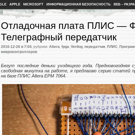
GLE
APPLE
MICROSOFT
ИНФОРМАЦИОННАЯ БЕЗОПАСНОСТЬ
ВЕБ – РАЗР
Отладочная плата ПЛИС — Ф
Телеграфный передатчик
2016-12-26
в 7:04
, рубрики:
Altera
,
fpga
,
Verilog
,
передатчик
,
ПЛИС
,
Програм
микроконтроллеров
Бегут последние деньки уходящего года. Предновогодняя с
свободная минутка на работе, я предлагаю серию статей 
на базе ПЛИС Altera EPM 7064.