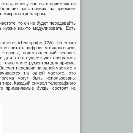
этого, если у нас есть приемник на
ебольших расстояниях, на приемник
 с микроконтроллером.
астоте, то он не будет передавайть
а нужно как-то модулировать. Есть
вляется «Телеграф» (CW). Телеграф
ожно считать цифровым видом связи,
тороны, подготовленный человек
ас для этого существуют программы
ее точным инструментом для приема.
а счет передачи на одной частоте и
ачивается на одной частоте, это
приема могут быть использованы
и тире. Каждый символ телеграфного
то применяемые буквы состоят из