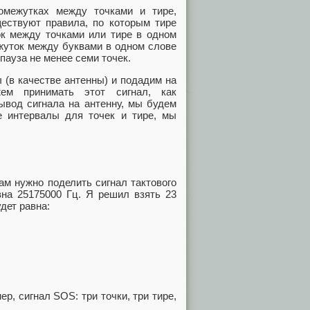
омежутках между точками и тире,
ществуют правила, по которым тире
ок между точками или тире в одном
жуток между буквами в одном слове
пауза не менее семи точек.
(в качестве антенны) и подадим на
ем принимать этот сигнал, как
ывод сигнала на антенну, мы будем
 интервалы для точек и тире, мы
м нужно поделить сигнал тактового
авна 25175000 Гц. Я решил взять 23
дет равна:
р, сигнал SOS: три точки, три тире,