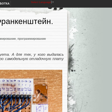
Select Language
▼
АБОТКА
ранкенштейн.
мирование
,
программирование
уета. А для тех, у кого выдалась
про самодельную отладочную плату