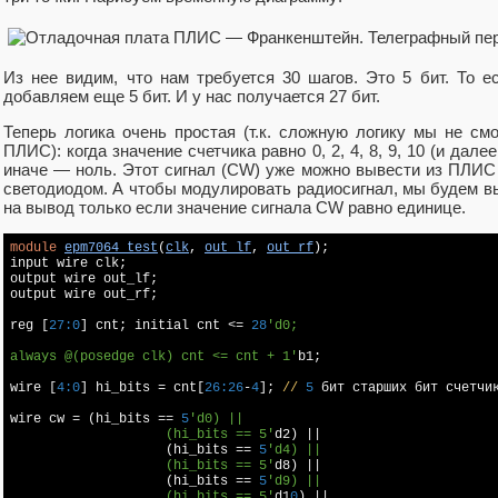
Из нее видим, что нам требуется 30 шагов. Это 5 бит. То е
добавляем еще 5 бит. И у нас получается 27 бит.
Теперь логика очень простая (т.к. сложную логику мы не с
ПЛИС): когда значение счетчика равно 0, 2, 4, 8, 9, 10 (и дал
иначе — ноль. Этот сигнал (CW) уже можно вывести из ПЛИС 
светодиодом. А чтобы модулировать радиосигнал, мы будем вы
на вывод только если значение сигнала CW равно единице.
module
epm7064_test
(
clk
, 
out_lf
, 
out_rf
);

input wire clk;

output wire out_lf;

output wire out_rf;

reg [
27
:
0
] cnt; initial cnt <= 
28
'd0;

always @(posedge clk) cnt <= cnt + 1'
b1;

wire [
4
:
0
] hi_bits = cnt[
26
:
26
-
4
]; 
//
5
 бит старших бит счетчик
wire cw = (hi_bits == 
5
'd0) ||

		    (hi_bits == 5'
d2) ||

		    (hi_bits == 
5
'd4) ||

		    (hi_bits == 5'
d8) ||

		    (hi_bits == 
5
'd9) ||

		    (hi_bits == 5'
d1
0
) ||
