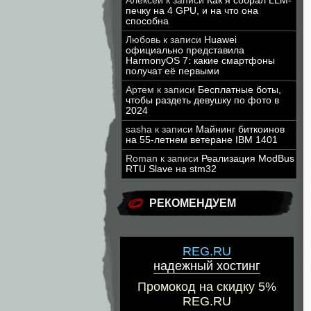
Алексей
к записи
Как я собрал LLM-
печку на 4 GPU, и на что она
способна
Любовь
к записи
Huawei
официально представила
HarmonyOS 7: какие смартфоны
получат её первыми
Артем
к записи
Бесплатные боты,
чтобы раздеть девушку по фото в
2024
sasha
к записи
Майнинг биткоинов
на 55-летнем ветеране IBM 1401
Roman
к записи
Реализация ModBus
RTU Slave на stm32
РЕКОМЕНДУЕМ
REG.RU
надежный хостинг
Промокод на скидку 5%
REG.RU