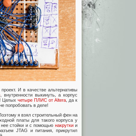
проект. И в качестве альтернативы
е
, внутренности выкинуть, а корпус
е! Целых
четыре ПЛИС от Altera
, да к
не попробовать в деле!
 Поэтому я взял строительный фен на
ходной платы для такого корпуса у
в нее стойки и с помощью
накрутки
и
азъем JTAG и питания, прикрутил
й