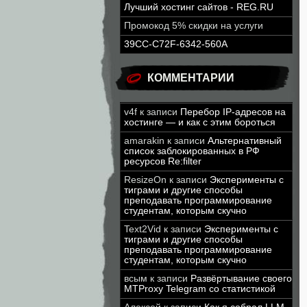
Лучший хостинг сайтов - REG.RU
Промокод 5% скидки на услуги
39CC-C72F-6342-560A
КОММЕНТАРИИ
v4f
к записи
Перебор IP-адресов на
хостинге — и как с этим бороться
amarakin
к записи
Альтернативный
список заблокированных в РФ
ресурсов Re:filter
ResizeOn
к записи
Эксперименты с
тиграми и другие способы
преподавать программирование
студентам, которым скучно
Text2Vid
к записи
Эксперименты с
тиграми и другие способы
преподавать программирование
студентам, которым скучно
всым
к записи
Развёртывание своего
MTProxy Telegram со статистикой