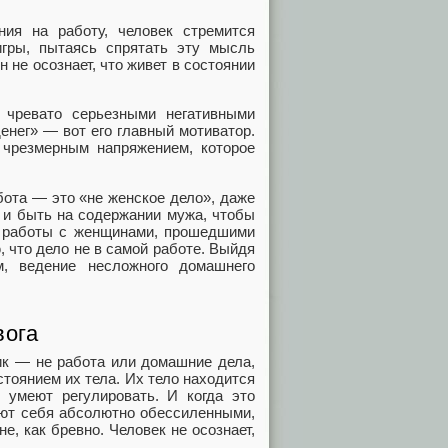
ния на работу, человек стремится
гры, пытаясь спрятать эту мысль
н не осознает, что живет в состоянии
 чревато серьезными негативными
денег» — вот его главный мотиватор.
 чрезмерным напряжением, которое
бота — это «не женское дело», даже
 и быть на содержании мужа, чтобы
ту работы с женщинами, прошедшими
 что дело не в самой работе. Выйдя
, ведение несложного домашнего
вога
ник — не работа или домашние дела,
стоянием их тела. Их тело находится
е умеют регулировать. И когда это
уют себя абсолютно обессиленными,
, как бревно. Человек не осознает,