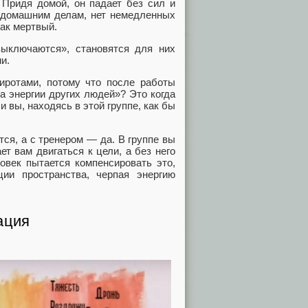
 Придя домой, он падает без сил и
о домашним делам, нет немедленных
как мертвый.
выключаются», становятся для них
и.
сиротами, потому что после работы
на энергии других людей»? Это когда
 вы, находясь в этой группе, как бы
ся, а с тренером — да. В группе вы
ет вам двигаться к цели, а без него
ловек пытается компенсировать это,
ции пространства, черпая энергию
ация