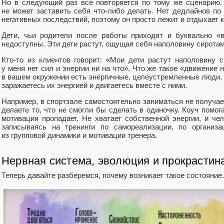
Но в следующий раз все повторяется по тому же сценарию.
не может заставить себя что‑либо делать. Нет дедлайнов п
негативных последствий, поэтому он просто лежит и отдыхает 
Дети, чьи родители после работы приходят и буквально «
недоступны. Эти дети растут, ощущая себя наполовину сиротам
Кто‑то из клиентов говорит: «Мои дети растут наполовину 
у меня нет сил и энергии ни на что». Что же такое «движение 
в вашем окружении есть энергичные, целеустремленные люди, и
заражаетесь их энергией и двигаетесь вместе с ними.
Например, в спортзале самостоятельно заниматься не получает
делаете то, что не смогли бы сделать в одиночку. Коуч помога
мотивация пропадает. Не хватает собственной энергии, и че
записываясь на тренинги по самореализации, по организа
из групповой динамики и мотивации тренера.
Нервная система, эволюция и прокрастин
Теперь давайте разберемся, почему возникает такое состояние.