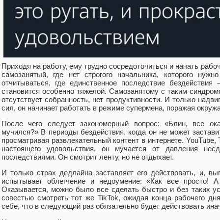
Приходя на работу, ему трудно сосредоточиться и начать рабоч
самозанятый, где нет строгого начальника, которого нуж
отчитываться, где единственное последствие бездействия 
становится особенно тяжелой. Самозанятому с таким синдром
отсутствует собранность, нет продуктивности. И только над
сил, он начинает работать в режиме супермена, поражая окру
После чего следует закономерный вопрос: «Блин, все ока
мучился?» В периоды бездействия, когда он не может заставит
просматривая развлекательный контент в интернете. YouTube, 
настоящего удовольствия, он мучается от давления нес
последствиями. Он смотрит ленту, но не отдыхает.
И только страх дедлайна заставляет его действовать, и, вы
испытывает облегчение и недоумение: «Как все просто! А
Оказывается, можно было все сделать быстро и без таких ус
совестью смотреть тот же TikTok, ожидая конца рабочего дн
себе, что в следующий раз обязательно будет действовать иначе