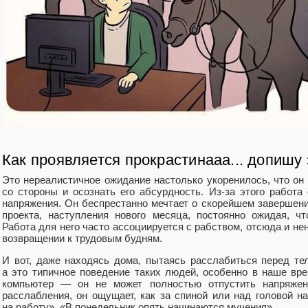
Как проявляется прокрастинааа... допишу
Это нереалистичное ожидание настолько укоренилось, что он 
со стороны и осознать его абсурдность. Из‑за этого работа
напряжения. Он беспрестанно мечтает о скорейшем завершени
проекта, наступления нового месяца, постоянно ожидая, ч
Работа для него часто ассоциируется с рабством, отсюда и не
возвращении к трудовым будням.
И вот, даже находясь дома, пытаясь расслабиться перед т
а это типичное поведение таких людей, особенно в наше вре
компьютер — он не может полностью отпустить напряжени
расслабления, он ощущает, как за спиной или над головой на
на работу», «В понедельник опять начинаются мучения».