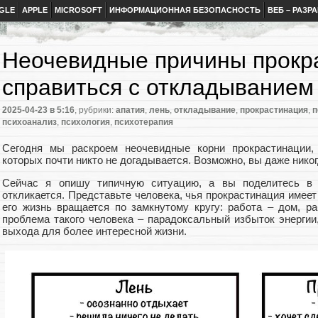
GLE
APPLE
MICROSOFT
ИНФОРМАЦИОННАЯ БЕЗОПАСНОСТЬ
ВЕБ – РАЗР
Неочевидные причины прокра
справиться с откладыванием
2025-04-23
в 5:16
, рубрики:
апатия
,
лень
,
откладывание
,
прокрастинация
,
п
психоанализ
,
психология
,
психотерапия
Сегодня мы раскроем неочевидные корни прокрастинации,
которых почти никто не догадывается. Возможно, вы даже нико
Сейчас я опишу типичную ситуацию, а вы поделитесь в 
откликается. Представьте человека, чья прокрастинация имеет
его жизнь вращается по замкнутому кругу: работа – дом, ра
проблема такого человека – парадоксальный избыток энергии,
выхода для более интересной жизни.