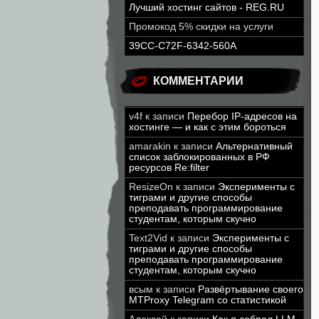
Лучший хостинг сайтов - REG.RU
Промокод 5% скидки на услуги
39CC-C72F-6342-560A
КОММЕНТАРИИ
v4f
к записи
Перебор IP-адресов на
хостинге — и как с этим бороться
amarakin
к записи
Альтернативный
список заблокированных в РФ
ресурсов Re:filter
ResizeOn
к записи
Эксперименты с
тиграми и другие способы
преподавать программирование
студентам, которым скучно
Text2Vid
к записи
Эксперименты с
тиграми и другие способы
преподавать программирование
студентам, которым скучно
всым
к записи
Развёртывание своего
MTProxy Telegram со статистикой