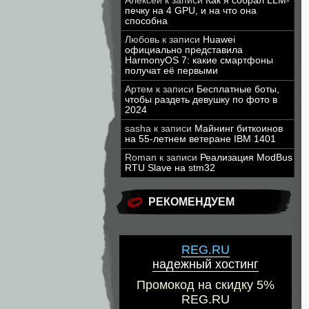
Алексей
к записи
Как я собрал LLM-
печку на 4 GPU, и на что она
способна
Любовь
к записи
Huawei
официально представила
HarmonyOS 7: какие смартфоны
получат её первыми
Артем
к записи
Бесплатные боты,
чтобы раздеть девушку по фото в
2024
sasha
к записи
Майнинг биткоинов
на 55-летнем ветеране IBM 1401
Roman
к записи
Реализация ModBus
RTU Slave на stm32
РЕКОМЕНДУЕМ
REG.RU
надежный хостинг
Промокод на скидку 5%
REG.RU