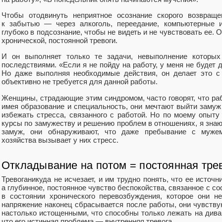
Чтобы отодвинуть неприятное осознание скорого возвраще
к забытью — через алкоголь, переедание, компьютерные и
глубоко в подсознание, чтобы не видеть и не чувствовать ее. О
хронической, постоянной тревоги.
И он выполняет только те задачи, невыполнение которых
последствиями. «Если я не пойду на работу, у меня не будет 
Но даже выполняя необходимые действия, он делает это с
объективно не требуется для данной работы.
Женщины, страдающие этим синдромом, часто говорят, что ра
имея образование и специальность, они мечтают выйти замуж
избежать стресса, связанного с работой. Но по моему опы
курсы по замужеству и решению проблем в отношениях, я знаю,
замуж, они обнаруживают, что даже пребывание с мужем
хозяйства вызывает у них стресс.
Откладывание на потом = постоянная тре
Тревоганикуда не исчезает, и им трудно понять, что ее источ
а глубинное, постоянное чувство беспокойства, связанное с со
в состоянии хронического перевозбуждения, которое они н
напряжение наконец сбрасывается после работы, они чувств
настолько истощенными, что способны только лежать на диване
что его истинная проблема — внутренняя тревога.