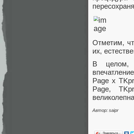
пересохраня
Отметим, чт
их, естеств
В целом, 
впечатление
Page x TKpr
Page, TKpr
великолепна
Автор: saipr
Поделиться…