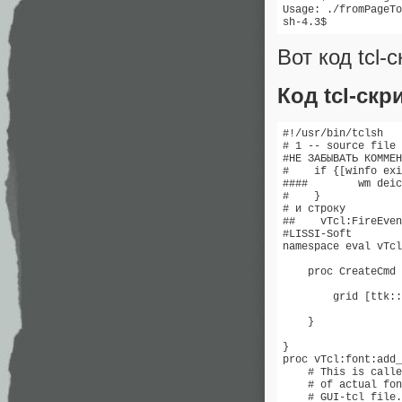
Usage: ./fromPageTo
sh-4.3$
Вот код tcl-
Код tcl-скр
#!/usr/bin/tclsh

# 1 -- source file

#НЕ ЗАБЫВАТЬ КОММЕН
#    if {[winfo exi
####        wm deic
#    }

# и строку

##    vTcl:FireEven
#LISSI-Soft

namespace eval vTcl
    proc CreateCmd 
        grid [ttk::
    }

}

proc vTcl:font:add_
    # This is calle
    # of actual fon
    # GUI-tcl file.
