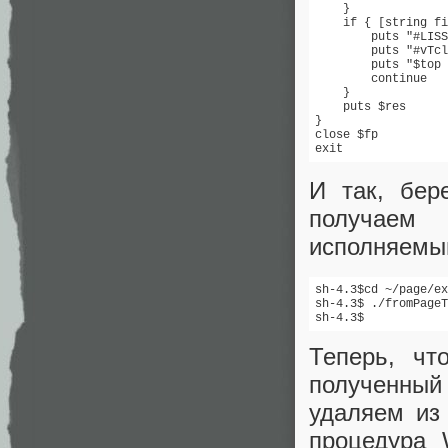
    } 

    if { [string fi
	puts "#LISSI-Soft"

	puts "#vTcl::widgets::core::toplevel::createCmd $top -class Toplevel  \"

	puts "$top configure  \"

	continue

    } 

    puts $res

}

close $fp

exit
И так, бер
получаем 
исполняемый
sh-4.3$cd ~/page/ex
sh-4.3$ ./fromPageT
sh-4.3$
Теперь, чт
полученный 
удаляем из
процедура 