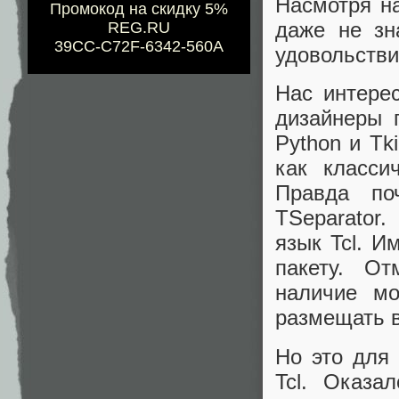
Насмотря на
Промокод на скидку 5%
даже не зн
REG.RU
39CC-C72F-6342-560A
удовольстви
Нас интерес
дизайнеры 
Python и Tki
как класси
Правда поч
TSeparator
язык Tcl. И
пакету. О
наличие мо
размещать 
Но это для 
Tcl. Оказа