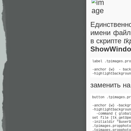
Единственн
имени файла
в скрипте
tk
ShowWindo
label .tpimages.pro
-anchor {w}  - back
-highlightbackgroun
заменить на
button .tpimages.pr
-anchor {w} -backgr
-highlightbackgroun
  -command { global
set file [tk_getOpe
-initialdir "$userD
.tpimages.propphoto
.tpimages.propphoto