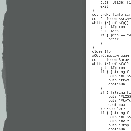
    puts "Usage: [i
    exit

}

set srcMy [info scr
set fp [open $srcMy
while {![eof $fp]} 
    gets $fp res

    puts $res

    if { $res == "#
	break

    }

}

close $fp

#Обрабатываем файл 
set fp [open $argv 
while {![eof $fp]} 
    gets $fp res

    if { [string fi
	puts "#LISSI-Soft"

	puts "ttwm deiconify $base;"

	continue

    } 

    if { [string fi
	puts "#LISSI-Soft"

	puts "#tvTcl:FireEvent $base <<Ready>>"

	continue

    } </spoiler>

    if { [string fi
	puts "#LISSI-Soft"

	puts "#vTcl:toplevel $top -class Toplevel \"

	puts "$top configure  \"

	continue
