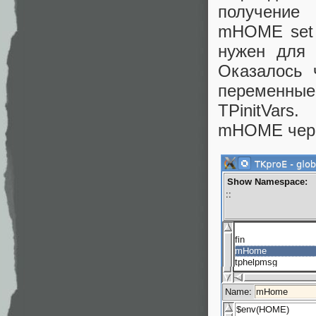
получение 
mHOME set 
нужен для 
Оказалось 
переменны
TPinitVars
mHOME чере