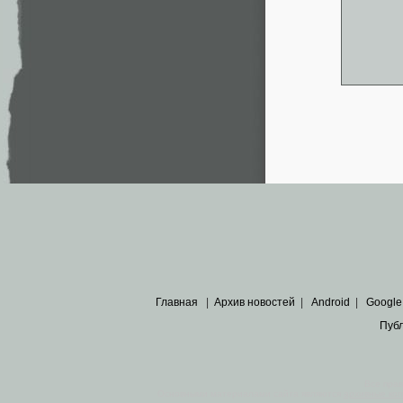
Главная
|
Архив новостей
|
Android
|
Google
Пуб
Все пра
Основными материалами сайта являются
архивные ко