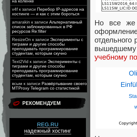
на коленке
v4f
к записи
Перебор IP-адресов на
хостинге — и как с этим бороться
Но все же 
amarakin
к записи
Альтернативный
список заблокированных в РФ
оформление
ресурсов Re:filter
отдельного 
ResizeOn
к записи
Эксперименты с
тиграми и другие способы
вышедшему б
преподавать программирование
студентам, которым скучно
учебному п
Text2Vid
к записи
Эксперименты с
тиграми и другие способы
преподавать программирование
студентам, которым скучно
всым
к записи
Развёртывание своего
MTProxy Telegram со статистикой
РЕКОМЕНДУЕМ
REG.RU
надежный хостинг