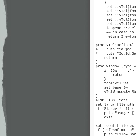
    }

     set ::vTcl(fon
     set ::vTcl(fon
     set ::vTcl(fon
     set ::vTcl(fon
     set ::vTcl(fon
     lappend ::vTcl
     ## in case cal
     return $newfon
}

proc vTcl:DefineAli
#    puts "$a.$b"

#    puts "$c.$d.$e
    return

}

proc Window {type w
    if {$w == "."} 
	return

    }

    toplevel $w

    set base $w

    vTclWindow$w $b
}

#END LISSI-Soft

set largv [llength 
if {$largv != 1} {

    puts "Usage: [i
    exit

}

set fconf [file exi
if { $fconf == "0" 
    puts "File="$ar