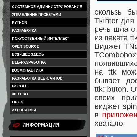
СИСТЕМНОЕ АДМИНИСТРИРОВАНИЕ
скользь б
УПРАВЛЕНИЕ ПРОЕКТАМИ
Tkinter дл
PYTHON
речь шла о
РАЗРАБОТКА
из пакета tt
ИСКУССТВЕННЫЙ ИНТЕЛЛЕКТ
Виджет TNo
OPEN SOURCE
TCombobox
БУДУЩЕЕ ЗДЕСЬ
появившихся
ВЕБ-РАЗРАБОТКА
на ttk мо
КОСМОНАВТИКА
РАЗРАБОТКА ВЕБ-САЙТОВ
бывает дос
GOOGLE
ttk::buton.
ЖЕЛЕЗО
своих при
LINUX
виджет spin
АЛГОРИТМЫ
в
приложе
хватало:
ИНФОРМАЦИЯ