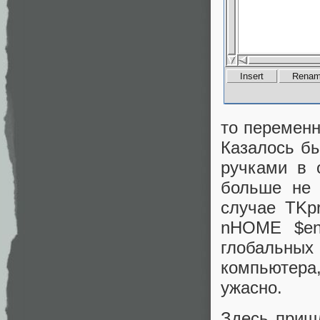
то перемен
Казалось бы
ручками в 
больше не 
случае TKp
nHOME $en
глобальны
компьютера
ужасно.
Здесь пришл