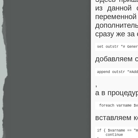
из данной 
переменной
дополнитель
сразу же за 
set outstr "# Gener
добавляем с
append outstr "#Add
,
а в процедур
 foreach varname $v
вставляем к
if { $varname == "m
    continue
