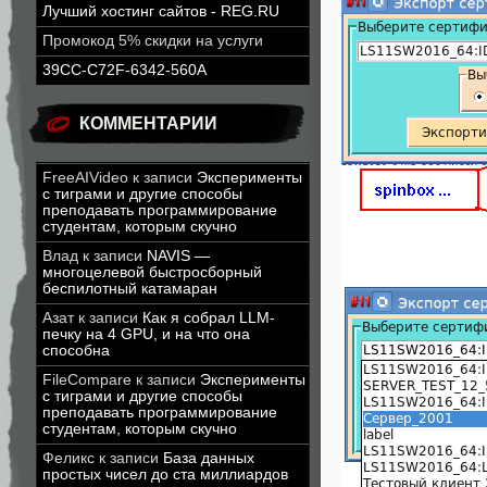
Лучший хостинг сайтов - REG.RU
Промокод 5% скидки на услуги
39CC-C72F-6342-560A
КОММЕНТАРИИ
FreeAIVideo
к записи
Эксперименты
с тиграми и другие способы
преподавать программирование
студентам, которым скучно
Влад
к записи
NAVIS —
многоцелевой быстросборный
беспилотный катамаран
Азат
к записи
Как я собрал LLM-
печку на 4 GPU, и на что она
способна
FileCompare
к записи
Эксперименты
с тиграми и другие способы
преподавать программирование
студентам, которым скучно
Феликс
к записи
База данных
простых чисел до ста миллиардов