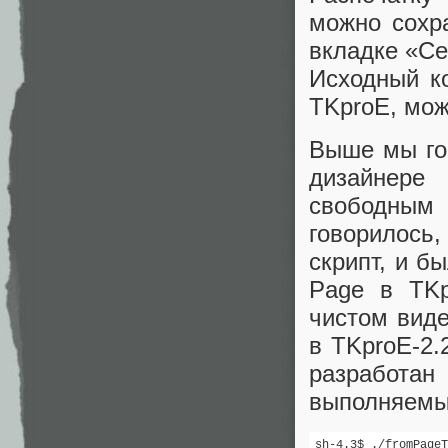
можно сохр
вкладке «Се
Исходный к
TKproE, мо
Выше мы гов
дизайнере
свободным
говорилось
скрипт, и б
Page в TKp
чистом виде
в TKproE-2.
разработан 
выполняемые
sh-4.3$ ./fromPageT