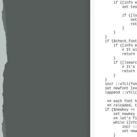
        if {[info e
            set tes
            if {[ls
                set
                ret
            }

        }

    }

    if {$check_font
        if {[info e
            # It al
            return 
        }

        if {[lsearc
            # It's 
            return 
        }

    }

    incr ::vTcl(fon
    set newfont [ev
    lappend ::vTcl(
     ## each font h
     ## reloaded, t
    if {$newkey == 
        set newkey 
        ## let's fi
        while {[vTc
            incr ::
            set new
        }
