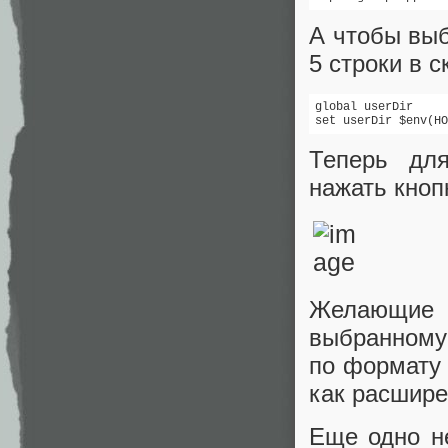
А чтобы выб
5 строки в с
global userDir

set userDir $env(HO
Теперь дл
нажать кнопк
Желающие 
выбранному 
по формату 
как расшире
Еще одно не