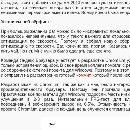
отладки, стоит добавить сюда VS 2013 и непростую оптимизац
степени, что начинает возвращать в ответ содержимое пер
неизменный черный фон вместо видео. Всему виной была непра
Ускоряем веб-сёрфинг
При большом желании баг можно было «исправить» локально, 
показалось неправильным, что у такого важного для отрисовки
оптимизация по скорости. Поэтому я собрал новую сбор
оптимизацию по скорости. Баг, конечно же, пропал. Казалось
пить чай, но нет. Мне нужно было сделать еще кое-что.
Команда Яндекс.Браузера участвует в разработке Chromium уж
только исправления ошибок. В свое время коллеги помогли с р
со сборочной системой проекта для Windows. Поэтому и в это
и отправил на рассмотрение готовый
коммит
, который после не
Разработчикам из Chromium, так же как и мне, было интерес
производительности браузера. Поэтому они прогнали цел
Практически все показатели для Windows подросли. Часть низк
улучшения в 2-3 раза. Интегральный FPS-тест для кл
повседневный веб-сёрфинг) вырос на 6,5%. Отзывчивость 
проекте Chromium далеко не каждый день случается оптимизац