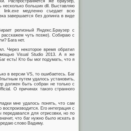
ки. Распространяется же браузер,
шь несколько больших dll. Выставляю
к link.exe медленно съедает всю
вка завершается без допинга в виде
ирает релизный Яндекс.Браузер с
е расскажем чуть позже). Собираю с
и? Бага нет.
ил. Через некоторое время обратил
мощью Visual Studio 2013. А я же
аг есть! Кто бы мог подумать, что я
ко в версии VS, то ошибаетесь. Баг
 Опытным путем удалось установить,
ер должен быть собран не только с
icial. О причинах такого странного
адки мне удалось понять, что сам
о воспроизводится. Его интеграция с
ы передавался для отрисовки, но по
значит, что баг нужно было искать в
передаю слово Вадиму.