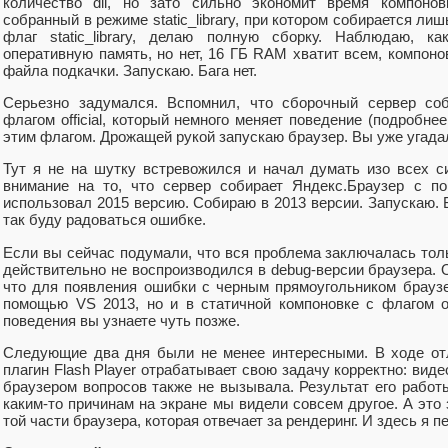
количество dll, но зато сильно экономит время компонов
собранный в режиме static_library, при котором собирается ли
флаг static_library, делаю полную сборку. Наблюдаю, ка
оперативную память, но нет, 16 ГБ RAM хватит всем, компоно
файла подкачки. Запускаю. Бага нет.
Серьезно задумался. Вспомнил, что сборочный сервер соб
флагом official, который немного меняет поведение (подробне
этим флагом. Дрожащей рукой запускаю браузер. Вы уже угадал
Тут я не на шутку встревожился и начал думать изо всех с
внимание на то, что сервер собирает Яндекс.Браузер с по
использовал 2015 версию. Собираю в 2013 версии. Запускаю. Б
так буду радоваться ошибке.
Если вы сейчас подумали, что вся проблема заключалась толь
действительно не воспроизводился в debug-версии браузера.
что для появления ошибки с черным прямоугольником брауз
помощью VS 2013, но и в статичной компоновке с флагом off
поведения вы узнаете чуть позже.
Следующие два дня были не менее интересными. В ходе отл
плагин Flash Player отрабатывает свою задачу корректно: виде
браузером вопросов также не вызывала. Результат его работ
каким-то причинам на экране мы видели совсем другое. А это 
той части браузера, которая отвечает за рендеринг. И здесь я 