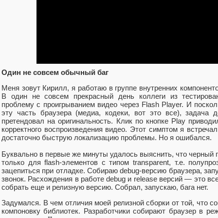
Один не совсем обычный баг
Меня зовут Кирилл, я работаю в группе внутренних компонент
В один не совсем прекрасный день коллеги из тестирован
проблему с проигрыванием видео через Flash Player. И поскол
эту часть браузера (медиа, кодеки, вот это все), задача д
претендовал на оригинальность. Клик по кнопке Play привод
корректного воспроизведения видео. Этот симптом я встреча
достаточно быструю локализацию проблемы. Но я ошибался.
Буквально в первые же минуты удалось выяснить, что черный п
только для flash-элементов с типом transparent, т.е. полупр
зацепиться при отладке. Собираю debug-версию браузера, запу
звонок. Расхождения в работе debug и release версий — это в
собрать еще и релизную версию. Собрал, запускаю, бага нет.
Задумался. В чем отличия моей релизной сборки от той, что с
компоновку библиотек. Разработчики собирают браузер в режи