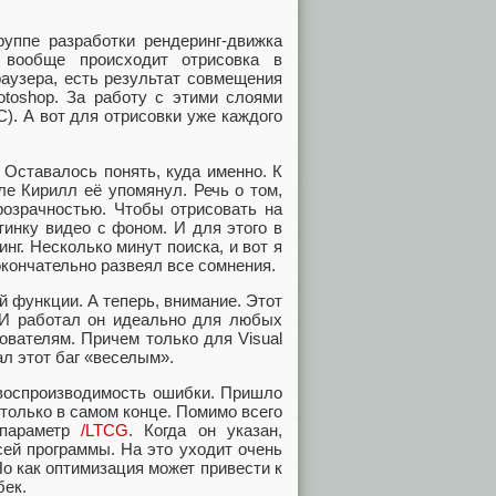
руппе разработки рендеринг-движка
 вообще происходит отрисовка в
раузера, есть результат совмещения
otoshop. За работу с этими слоями
C). А вот для отрисовки уже каждого
 Оставалось понять, куда именно. К
ле Кирилл её упомянул. Речь о том,
прозрачностью. Чтобы отрисовать на
тинку видео с фоном. И для этого в
нг. Несколько минут поиска, и вот я
кончательно развеял все сомнения.
 функции. А теперь, внимание. Этот
. И работал он идеально для любых
ователям. Причем только для Visual
ал этот баг «веселым».
 воспроизводимость ошибки. Пришло
 только в самом конце. Помимо всего
 параметр
/LTCG
. Когда он указан,
ей программы. На это уходит очень
Но как оптимизация может привести к
бек.