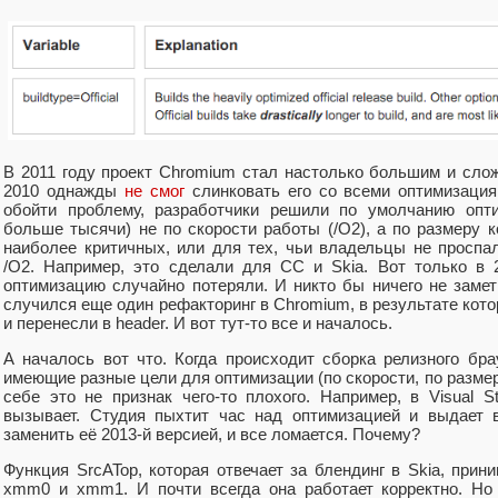
В 2011 году проект Chromium стал настолько большим и слож
2010 однажды
не смог
слинковать его со всеми оптимизация
обойти проблему, разработчики решили по умолчанию опти
больше тысячи) не по скорости работы (/O2), а по размеру 
наиболее критичных, или для тех, чьи владельцы не проспа
/O2. Например, это сделали для CC и Skia. Вот только в 
оптимизацию случайно потеряли. И никто бы ничего не замет
случился еще один рефакторинг в Chromium, в результате кот
и перенесли в header. И вот тут-то все и началось.
А началось вот что. Когда происходит сборка релизного брауз
имеющие разные цели для оптимизации (по скорости, по размеру
себе это не признак чего-то плохого. Например, в Visual S
вызывает. Студия пыхтит час над оптимизацией и выдает 
заменить её 2013-й версией, и все ломается. Почему?
Функция SrcATop, которая отвечает за блендинг в Skia, прин
xmm0 и xmm1. И почти всегда она работает корректно. Но