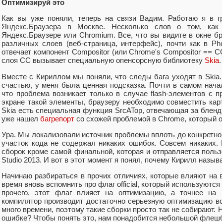
Оптимизируй это
Как вы уже поняли, теперь на связи Вадим. Работаю я в г
Яндекс.Браузера в Москве. Несколько слов о том, как
Яндекс.Браузере или Chromium. Все, что вы видите в окне б
различных слоев (веб-страница, интерфейс), почти как в Ph
отвечает компонент Compositor (или Chrome's Compositor == C
слоя СС вызывает специальную опенсорсную библиотеку
Skia
.
Вместе с Кириллом мы поняли, что следы бага уходят в Skia.
счастью, у меня была ценная подсказка. Почти в самом нача
что проблема возникает только в случае flash-элементов с 
экране такой элементы, браузеру необходимо совместить кар
Skia есть специальная функция SrcATop, отвечающая за бленди
уже нашел
багрепорт
со схожей проблемой в Chrome, который о
Ура. Мы локализовали источник проблемы вплоть до конкретной
участок кода не содержал никаких ошибок. Совсем никаких
сборок кроме самой финальной, которая и отправляется польз
Studio 2013. И вот в этот момент я понял, почему Кирилл назыв
Начинаю разбираться в прочих отличиях, которые влияют на
время вновь вспомнить про флаг official, который используются
прочего, этот флаг влияет на оптимизацию, а точнее на
компилятор производит достаточно серьезную оптимизацию вс
много времени, поэтому такие сборки просто так не собирают. 
ошибке? Чтобы понять это, нам понадобится небольшой флеш