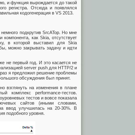
ию, и функция вырождается до такой
вого регистра. Отсюда и появлялся
вильная кодогенерация в VS 2013.
немного подкрутив SrcATop. Но мне
 компонента, как Skia, отсутствует
ку, в которой выставил для Skia
 бы, можно закрывать задачу и идти
е не первый год. И это касается не
еализацией server push для HTTP/2 и
т раз я предложил решение проблемы
большого обсуждения был принят.
но взглянуть на изменения в плане
ый комплекс performance-тестов.
оуровневых тестов и вовсе показала
ючевых сайтов (иными словами,
на ввод улучшилась на 20-30%. В
ия подобного уровня.