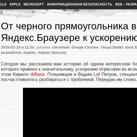
GLE
APPLE
MICROSOFT
ИНФОРМАЦИОННАЯ БЕЗОПАСНОСТЬ
ВЕБ – РАЗР
От черного прямоугольника в
Яндекс.Браузере к ускорени
2016-02-19
в 12:55
, рубрики:
chromium
,
Google Chrome
,
Visual Studio
,
баги
,
Б
разработка
,
яндекс
,
яндекс.браузер
Сегодня мы расскажем вам историю об одном интересном ба
которого привело к значительному ускорению отрисовки во все
этом Кирилл
drBasic
Плешивцев и Вадим
Lof
Петров, специал
посчастливилось разбираться с проблемой. Передаю им слово.