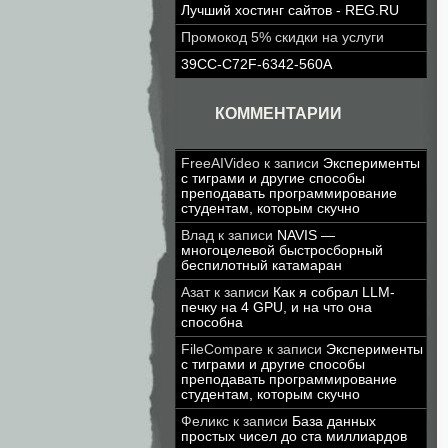
Лучший хостинг сайтов - REG.RU
Промокод 5% скидки на услуги
39CC-C72F-6342-560A
КОММЕНТАРИИ
FreeAIVideo
к записи
Эксперименты
с тиграми и другие способы
преподавать программирование
студентам, которым скучно
Влад
к записи
NAVIS —
многоцелевой быстросборный
беспилотный катамаран
Азат
к записи
Как я собрал LLM-
печку на 4 GPU, и на что она
способна
FileCompare
к записи
Эксперименты
с тиграми и другие способы
преподавать программирование
студентам, которым скучно
Феликс
к записи
База данных
простых чисел до ста миллиардов