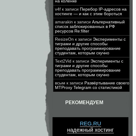
на коленке
v4f
к записи
Перебор IP-адресов на
хостинге — и как с этим бороться
amarakin
к записи
Альтернативный
список заблокированных в РФ
ресурсов Re:filter
ResizeOn
к записи
Эксперименты с
тиграми и другие способы
преподавать программирование
студентам, которым скучно
Text2Vid
к записи
Эксперименты с
тиграми и другие способы
преподавать программирование
студентам, которым скучно
всым
к записи
Развёртывание своего
MTProxy Telegram со статистикой
РЕКОМЕНДУЕМ
REG.RU
надежный хостинг