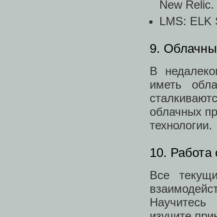
New Relic.
LMS: ELK S
9. Облачны
В недалек
иметь обла
сталкивают
облачных пр
технологии.
10. Работа
Все текущ
взаимодейс
Научитесь 
изучите при