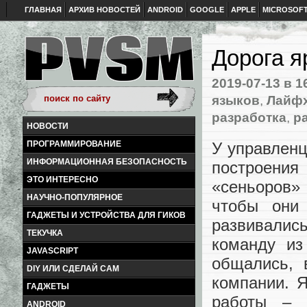
ГЛАВНАЯ
АРХИВ НОВОСТЕЙ
ANDROID
GOOGLE
APPLE
MICROSOF
Дорога я
2019-07-13
в 1
языков
,
Лайфх
разработка
,
р
НОВОСТИ
У управленц
ПРОГРАММИРОВАНИЕ
ИНФОРМАЦИОННАЯ БЕЗОПАСНОСТЬ
построени
ЭТО ИНТЕРЕСНО
«сеньоров»
НАУЧНО-ПОПУЛЯРНОЕ
чтобы они
ГАДЖЕТЫ И УСТРОЙСТВА ДЛЯ ГИКОВ
развивалис
ТЕКУЧКА
команду из
JAVASCRIPT
общались, 
DIY ИЛИ СДЕЛАЙ САМ
компании. Я
ГАДЖЕТЫ
работы – 
ANDROID