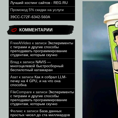
Лучший хостинг сайтов - REG.RU
Промокод 5% скидки на услуги
39CC-C72F-6342-560A
КОММЕНТАРИИ
FreeAIVideo
к записи
Эксперименты
с тиграми и другие способы
преподавать программирование
студентам, которым скучно
Влад
к записи
NAVIS —
многоцелевой быстросборный
беспилотный катамаран
Азат
к записи
Как я собрал LLM-
печку на 4 GPU, и на что она
способна
FileCompare
к записи
Эксперименты
с тиграми и другие способы
преподавать программирование
студентам, которым скучно
Феликс
к записи
База данных
простых чисел до ста миллиардов