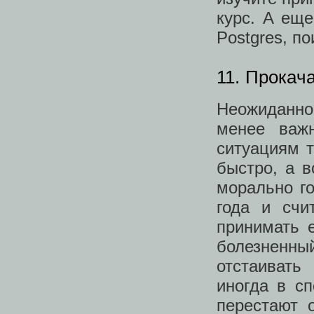
курс. А ещ
Postgres, п
11. Прокач
Неожиданно
менее важ
ситуациям 
быстро, а в
морально г
года и счит
принимать 
болезненный
отстаивать
иногда в сп
перестают 