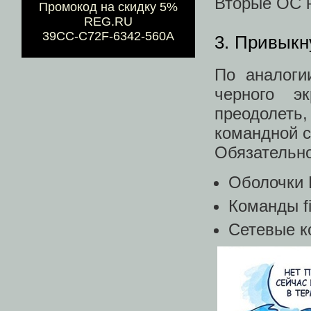
Вторые ОС н
Промокод на скидку 5%
REG.RU
39CC-C72F-6342-560A
3. Привыкн
По аналоги
черного э
преодолеть
командной с
Обязательно
Оболочки B
Команды fin
Сетевые ко