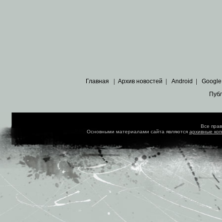
Главная
|
Архив новостей
|
Android
|
Google
Пуб
Все пра
Основными материалами сайта являются
архивные ко