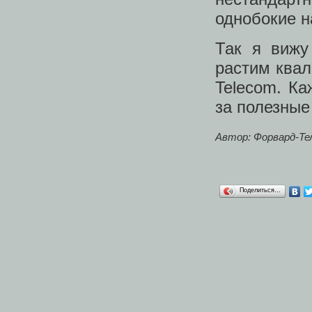
однобокие н
Так я вижу
растим ква
Telecom. Ка
за полезные
Автор: Форвард-Те
Поделиться…