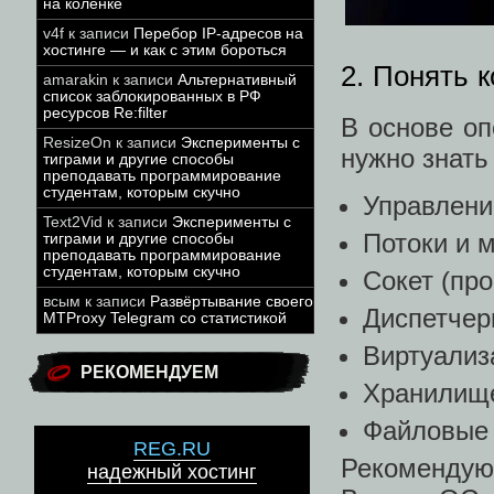
на коленке
v4f
к записи
Перебор IP-адресов на
хостинге — и как с этим бороться
2. Понять 
amarakin
к записи
Альтернативный
список заблокированных в РФ
ресурсов Re:filter
В основе о
ResizeOn
к записи
Эксперименты с
нужно знать
тиграми и другие способы
преподавать программирование
студентам, которым скучно
Управлени
Text2Vid
к записи
Эксперименты с
Потоки и 
тиграми и другие способы
преподавать программирование
студентам, которым скучно
Сокет (пр
всым
к записи
Развёртывание своего
Диспетчер
MTProxy Telegram со статистикой
Виртуализ
РЕКОМЕНДУЕМ
Хранилищ
Файловые 
REG.RU
Рекомендую
надежный хостинг